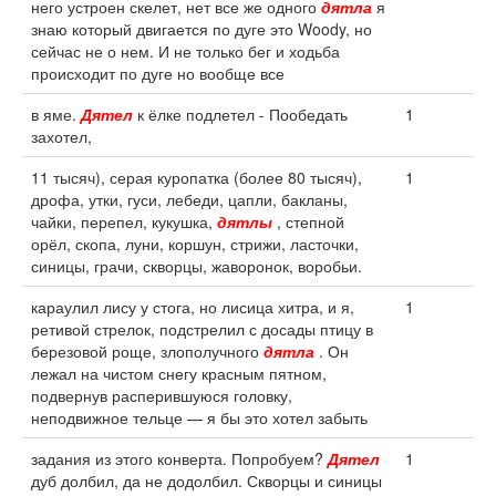
него устроен скелет, нет все же одного
дятла
я
знаю который двигается по дуге это Woody, но
сейчас не о нем. И не только бег и ходьба
происходит по дуге но вообще все
в яме.
Дятел
к ёлке подлетел - Пообедать
1
захотел,
11 тысяч), серая куропатка (более 80 тысяч),
1
дрофа, утки, гуси, лебеди, цапли, бакланы,
чайки, перепел, кукушка,
дятлы
, степной
орёл, скопа, луни, коршун, стрижи, ласточки,
синицы, грачи, скворцы, жаворонок, воробьи.
караулил лису у стога, но лисица хитра, и я,
1
ретивой стрелок, подстрелил с досады птицу в
березовой роще, злополучного
дятла
. Он
лежал на чистом снегу красным пятном,
подвернув расперившуюся головку,
неподвижное тельце — я бы это хотел забыть
задания из этого конверта. Попробуем?
Дятел
1
дуб долбил, да не додолбил. Скворцы и синицы