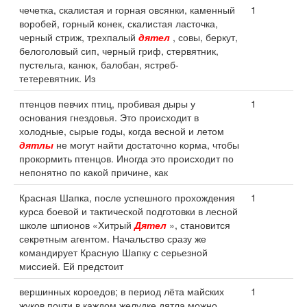
чечетка, скалистая и горная овсянки, каменный
1
воробей, горный конек, скалистая ласточка,
черный стриж, трехпалый
дятел
, совы, беркут,
белоголовый сип, черный гриф, стервятник,
пустельга, канюк, балобан, ястреб-
тетеревятник. Из
птенцов певчих птиц, пробивая дыры у
1
основания гнездовья. Это происходит в
холодные, сырые годы, когда весной и летом
дятлы
не могут найти достаточно корма, чтобы
прокормить птенцов. Иногда это происходит по
непонятно по какой причине, как
Красная Шапка, после успешного прохождения
1
курса боевой и тактической подготовки в лесной
школе шпионов «Хитрый
Дятел
», становится
секретным агентом. Начальство сразу же
командирует Красную Шапку с серьезной
миссией. Ей предстоит
вершинных короедов; в период лёта майских
1
жуков почти в каждом желудке дятла можно