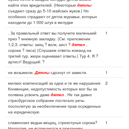
найти этих вредителей. (Некоторые
дятлы
съедают сразу до 5-10 майских жуков.) Но
особенно страдают от дятла муравьи, которых
находили до 1 000 штук в желудке
. За правильный ответ вы получите маленький
1
приз ? книжную закладку. (См. приложение
1,2,3, ответы: заяц ? волк, аист ?
дятел
,
сорока ? лиса) (Слушаем ответы команд на
третий тур, жюри оценивает ответы.) Тур 4. Я ?
артист! Ведущий: ?
не возымели.
Дятлы
сдохнут от зависти.
1
мелких компенсаций за одни и те же нарушения
2
Конвенции, недопустимость которых мог бы за
полвека усвоить даже
дятел
. Не так давно
страсбургское собрание постегало речь-
посполитую за необеспечение прав осужденных
на юридическую
славянских ведьм-вещиц, стрекотунья сорока?
1
Напротив, не встречаются в преданиях