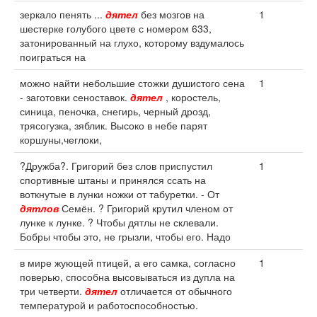
зеркало пенять ...
дятел
без мозгов на
1
шестерке голубого цвете с номером 633,
затонированный на глухо, которому вздумалось
поиграться на
можно найти небольшие стожки душистого сена
1
- заготовки сеноставок.
дятел
, коростель,
синица, пеночка, снегирь, черный дрозд,
трясогузка, зяблик. Высоко в небе парят
коршуны,чеглоки,
?Дружба?. Григорий без слов приспустил
1
спортивные штаны и принялся ссать на
воткнутые в лунки ножки от табуретки. - От
дятлов
Семён. ? Григорий крутил членом от
лунке к лунке. ? Чтобы дятлы не склевали.
Бобры чтобы это, не грызли, чтобы его. Надо
в мире жующей птицей, а его самка, согласно
1
поверью, способна высовываться из дупла на
три четверти.
дятел
отличается от обычного
температурой и работоспособностью.