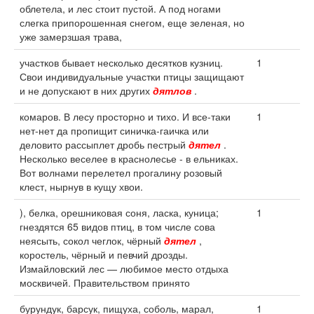
облетела, и лес стоит пустой. А под ногами
слегка припорошенная снегом, еще зеленая, но
уже замерзшая трава,
участков бывает несколько десятков кузниц.
1
Свои индивидуальные участки птицы защищают
и не допускают в них других
дятлов
.
комаров. В лесу просторно и тихо. И все-таки
1
нет-нет да пропищит синичка-гаичка или
деловито рассыплет дробь пестрый
дятел
.
Несколько веселее в краснолесье - в ельниках.
Вот волнами перелетел прогалину розовый
клест, нырнув в кущу хвои.
), белка, орешниковая соня, ласка, куница;
1
гнездятся 65 видов птиц, в том числе сова
неясыть, сокол чеглок, чёрный
дятел
,
коростель, чёрный и певчий дрозды.
Измайловский лес — любимое место отдыха
москвичей. Правительством принято
бурундук, барсук, пищуха, соболь, марал,
1