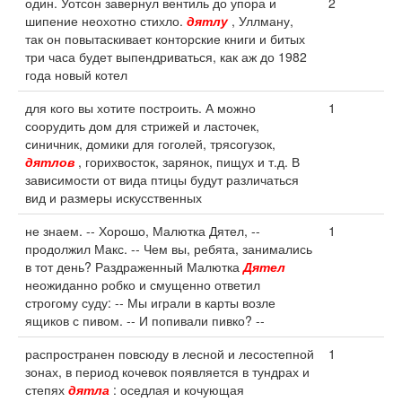
один. Уотсон завернул вентиль до упора и
2
шипение неохотно стихло.
дятлу
, Уллману,
так он повытаскивает конторские книги и битых
три часа будет выпендриваться, как аж до 1982
года новый котел
для кого вы хотите построить. А можно
1
соорудить дом для стрижей и ласточек,
синичник, домики для гоголей, трясогузок,
дятлов
, горихвосток, зарянок, пищух и т.д. В
зависимости от вида птицы будут различаться
вид и размеры искусственных
не знаем. -- Хорошо, Малютка Дятел, --
1
продолжил Макс. -- Чем вы, ребята, занимались
в тот день? Раздраженный Малютка
Дятел
неожиданно робко и смущенно ответил
строгому суду: -- Мы играли в карты возле
ящиков с пивом. -- И попивали пивко? --
распространен повсюду в лесной и лесостепной
1
зонах, в период кочевок появляется в тундрах и
степях
дятла
: оседлая и кочующая