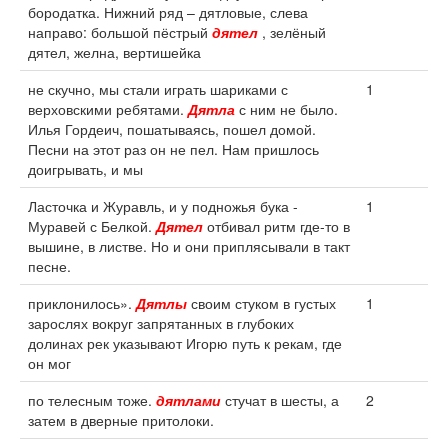
бородатка. Нижний ряд – дятловые, слева
направо: большой пёстрый
дятел
, зелёный
дятел, желна, вертишейка
не скучно, мы стали играть шариками с
1
верховскими ребятами.
Дятла
с ним не было.
Илья Гордеич, пошатываясь, пошел домой.
Песни на этот раз он не пел. Нам пришлось
доигрывать, и мы
Ласточка и Журавль, и у подножья бука -
1
Муравей с Белкой.
Дятел
отбивал ритм где-то в
вышине, в листве. Но и они приплясывали в такт
песне.
приклонилось».
Дятлы
своим стуком в густых
1
зарослях вокруг запрятанных в глубоких
долинах рек указывают Игорю путь к рекам, где
он мог
по телесным тоже.
дятлами
стучат в шесты, а
2
затем в дверные притолоки.