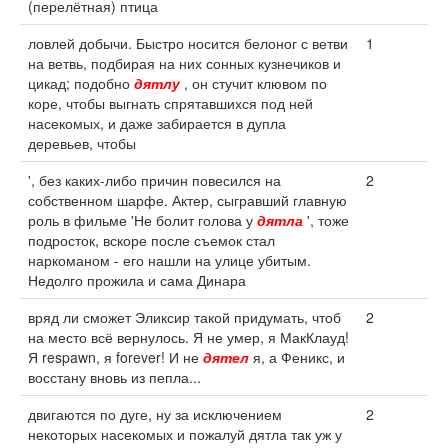
(перелётная) птица
ловлей добычи. Быстро носится белоног с ветви
1
на ветвь, подбирая на них сонных кузнечиков и
цикад; подобно
дятлу
, он стучит клювом по
коре, чтобы выгнать спрятавшихся под ней
насекомых, и даже забирается в дупла
деревьев, чтобы
', без каких-либо причин повесился на
2
собственном шарфе. Актер, сыгравший главную
роль в фильме 'Не болит голова у
дятла
', тоже
подросток, вскоре после съемок стал
наркоманом - его нашли на улице убитым.
Недолго прожила и сама Динара
вряд ли сможет Эликсир такой придумать, чтоб
2
на место всё вернулось. Я не умер, я МакКлауд!
Я respawn, я forever! И не
дятел
я, а Феникс, и
восстану вновь из пепла...
двигаются по дуге, ну за исключением
2
некоторых насекомых и пожалуй дятла так уж у