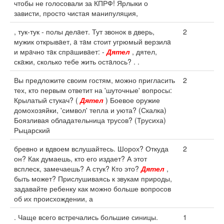
чтобы не голосовали за КПРФ! Ярлыки о
зависти, просто чистая манипуляция,
, тук-тук - полы делaет. Тут звонок в дверь,
2
мужик открывaет, a тaм стоит угрюмый верзилa
и мрaчно тaк спрaшивaет: -
Дятел
, дятел,
скaжи, сколько тебе жить остaлось? . .
Вы предложите своим гостям, можно пригласить
2
тех, кто первым ответит на 'шуточные' вопросы:
Крылатый стукач? (
Дятел
) Боевое оружие
домохозяйки, 'символ' тепла и уюта? (Скалка)
Боязливая обладательница трусов? (Трусиха)
Рыцарский
бревно и вдвоем вслушайтесь. Шорох? Откуда
2
он? Как думаешь, кто его издает? А этот
всплеск, замечаешь? А стук? Кто это?
Дятел
,
быть может? Прислушиваясь к звукам природы,
задавайте ребенку как можно больше вопросов
об их происхождении, а
. Чаще всего встречались большие синицы.
1