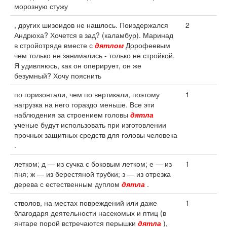
морозную стужу
, других шизоидов не нашлось. Поиздержался
2
Андрюха? Хочется в зад? (каламбур). Маринад
в стройотряде вместе с
дятлом
Дорофеевым
чем только не занимались - только не стройкой.
Я удивляюсь, как он оперирует, он же
безумный? Хочу пояснить
по горизонтали, чем по вертикали, поэтому
1
нагрузка на него гораздо меньше. Все эти
наблюдения за строением головы
дятла
ученые будут использовать при изготовлении
прочных защитных средств для головы человека
.
летком; д — из сучка с боковым летком; е — из
1
пня; ж — из берестяной трубки; з — из отрезка
дерева с естественным дуплом
дятла
.
стволов, на местах повреждений или даже
1
благодаря деятельности насекомых и птиц (в
янтаре порой встречаются перышки
дятла
),