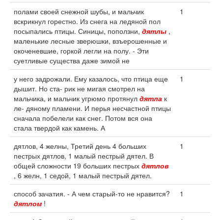
полами своей снежной шубы, и мальчик
1
вскрикнул горестно. Из снега на ледяной пол
посыпались птицы. Синицы, поползни,
дятлы
,
маленькие лесные зверюшки, взъерошенные и
окоченевшие, горкой легли на полу. - Эти
суетливые существа даже зимой не
у него задрожали. Ему казалось, что птица еще
1
дышит. Но ста- рик не мигая смотрел на
мальчика, и мальчик угрюмо протянул
дятла
к
ле- дяному пламени. И перья несчастной птицы
сначала побелели как снег. Потом вся она
стала твердой как камень. А
дятлов, 4 желны, Третий день 4 больших
1
пестрых дятлов, 1 малый пестрый дятел. В
общей сложности 19 больших пестрых
дятлов
, 6 желн, 1 седой, 1 малый пестрый дятел.
способ зачатия. - А чем старый-то не нравится?
1
дятлом
!