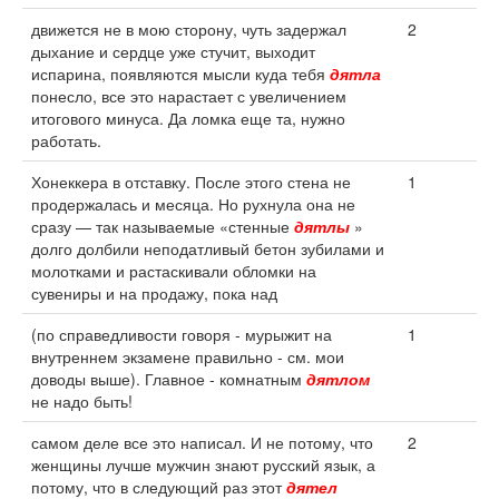
движется не в мою сторону, чуть задержал
2
дыхание и сердце уже стучит, выходит
испарина, появляются мысли куда тебя
дятла
понесло, все это нарастает с увеличением
итогового минуса. Да ломка еще та, нужно
работать.
Хонеккера в отставку. После этого стена не
1
продержалась и месяца. Но рухнула она не
сразу — так называемые «стенные
дятлы
»
долго долбили неподатливый бетон зубилами и
молотками и растаскивали обломки на
сувениры и на продажу, пока над
(по справедливости говоря - мурыжит на
1
внутреннем экзамене правильно - см. мои
доводы выше). Главное - комнатным
дятлом
не надо быть!
самом деле все это написал. И не потому, что
2
женщины лучше мужчин знают русский язык, а
потому, что в следующий раз этот
дятел