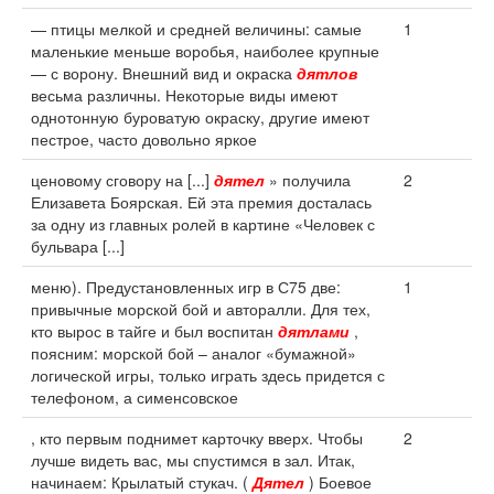
— птицы мелкой и средней величины: самые
1
маленькие меньше воробья, наиболее крупные
— с ворону. Внешний вид и окраска
дятлов
весьма различны. Некоторые виды имеют
однотонную буроватую окраску, другие имеют
пестрое, часто довольно яркое
ценовому сговору на [...]
дятел
» получила
2
Елизавета Боярская. Ей эта премия досталась
за одну из главных ролей в картине «Человек с
бульвара [...]
меню). Предустановленных игр в С75 две:
1
привычные морской бой и авторалли. Для тех,
кто вырос в тайге и был воспитан
дятлами
,
поясним: морской бой – аналог «бумажной»
логической игры, только играть здесь придется с
телефоном, а сименсовское
, кто первым поднимет карточку вверх. Чтобы
2
лучше видеть вас, мы спустимся в зал. Итак,
начинаем: Крылатый стукач. (
Дятел
) Боевое