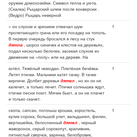
оружие домохозяйки. Символ тепла и уюта.
(Скалка) Рыцарский шлем после конверсии .
(Ведро) Рыцарь неверной
» он слухом и зрением отмечал шум
1
пролетающего грача или его посадку на тополь.
В первую очередь бросался в лесу на стук
дятла
, шорох синичек и клестов на деревьях,
подал несколько белочек, засекая слухом их
движение на «полу» или на дереве. На
котёл. Тяжёлый чемодан. Плетёная бечёвка.
1
Летят птички. Мальчики катят тачку. В тачке
кирпичи. Долбит деревья
дятел
, но их он не
калечит, а только лечит. Птички солнышка ждут,
птички песни поют. Мячик бьют, а он не плачет
и только скачет.
скопа, сапсан, погоныш крошка, коростель,
1
кулик-сорока, большой улит, вальдшнеп, филин,
вертишейка, белоспинный
дятел
, черный
жаворонок, серый сорокопут, крапивник,
пятнистый сверчок, зарянка, белобровик,