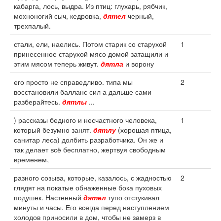
кабарга, лось, выдра. Из птиц: глухарь, рябчик,
мохноногий сыч, кедровка,
дятел
черный,
трехпалый.
стали, ели, наелись. Потом старик со старухой
1
принесенное старухой мясо домой затащили и
этим мясом теперь живут.
дятла
и ворону
его просто не справедливо. типа мы
2
восстановили балланс сил а дальше сами
разберайтесь.
дятлы
...
) рассказы бедного и несчастного человека,
1
который безумно занят.
дятлу
(хорошая птица,
санитар леса) долбить разработчика. Он же и
так делает всё бесплатно, жертвуя свободным
временем,
разного созыва, которые, казалось, с жадностью
2
глядят на покатые обнаженные бока пуховых
подушек. Настенный
дятел
тупо отстукивал
минуты и часы. Его всегда перед наступлением
холодов приносили в дом, чтобы не замерз в