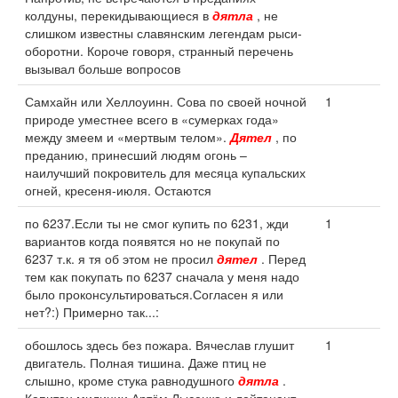
колдуны, перекидывающиеся в
дятла
, не
слишком известны славянским легендам рыси-
оборотни. Короче говоря, странный перечень
вызывал больше вопросов
Самхайн или Хеллоуинн. Сова по своей ночной
1
природе уместнее всего в «сумерках года»
между змеем и «мертвым телом».
Дятел
, по
преданию, принесший людям огонь –
наилучший покровитель для месяца купальских
огней, кресеня-июля. Остаются
по 6237.Если ты не смог купить по 6231, жди
1
вариантов когда появятся но не покупай по
6237 т.к. я тя об этом не просил
дятел
. Перед
тем как покупать по 6237 сначала у меня надо
было проконсультироваться.Согласен я или
нет?:) Примерно так...:
обошлось здесь без пожара. Вячеслав глушит
1
двигатель. Полная тишина. Даже птиц не
слышно, кроме стука равнодушного
дятла
.