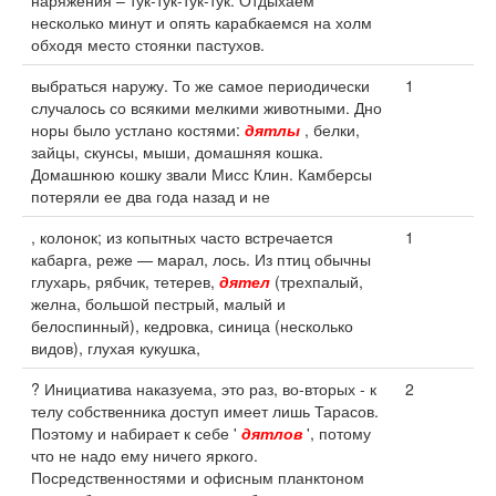
наряжения – тук-тук-тук-тук. Отдыхаем
несколько минут и опять карабкаемся на холм
обходя место стоянки пастухов.
выбраться наружу. То же самое периодически
1
случалось со всякими мелкими животными. Дно
норы было устлано костями:
дятлы
, белки,
зайцы, скунсы, мыши, домашняя кошка.
Домашнюю кошку звали Мисс Клин. Камберсы
потеряли ее два года назад и не
, колонок; из копытных часто встречается
1
кабарга, реже — марал, лось. Из птиц обычны
глухарь, рябчик, тетерев,
дятел
(трехпалый,
желна, большой пестрый, малый и
белоспинный), кедровка, синица (несколько
видов), глухая кукушка,
? Инициатива наказуема, это раз, во-вторых - к
2
телу собственника доступ имеет лишь Тарасов.
Поэтому и набирает к себе '
дятлов
', потому
что не надо ему ничего яркого.
Посредственностями и офисным планктоном