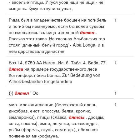
- веселые птицы. У гуся усов ищи не ищи - не
сыщешь. Кукушка купила ушат,
Рима был в младенчестве брошен на погибель
1
и погиб бы неминуемо, если бы волей судьбы
не вмешались волчица и зеленый
дятел
.
Рассказ этот таков. На склонах Альбанских гор
стоял 'длинный белый город' - Alba Longa, и в
нем царствовала династия
Box 14, 9750 AA Haren. Ил. 6. Табл. 4. Библ. 77.
1
дятла
на примере государственного леса
Коттенфорст близ Бонна. Zur Bedeutung von
Altholzbestanden fur gefahrdete
)))
дятел
' Оо
1
мир: млекопитающие (белохвостый олень,
1
дикобраз, енот, опоссум, белка, кролик,
землеройки), птицы (славки,
дятлы
, дрозды,
совы, соколы), змеи, лягушки, саламандры,
рыбы (форель, окунь, сом и др.), обильная
почвенная микрофауна.