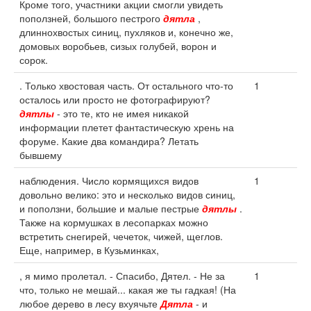
Кроме того, участники акции смогли увидеть
поползней, большого пестрого
дятла
,
длиннохвостых синиц, пухляков и, конечно же,
домовых воробьев, сизых голубей, ворон и
сорок.
. Только хвостовая часть. От остального что-то
1
осталось или просто не фотографируют?
дятлы
- это те, кто не имея никакой
информации плетет фантастическую хрень на
форуме. Какие два командира? Летать
бывшему
наблюдения. Число кормящихся видов
1
довольно велико: это и несколько видов синиц,
и поползни, большие и малые пестрые
дятлы
.
Также на кормушках в лесопарках можно
встретить снегирей, чечеток, чижей, щеглов.
Еще, например, в Кузьминках,
, я мимо пролетал. - Спасибо, Дятел. - Не за
1
что, только не мешай... какая же ты гадкая! (На
любое дерево в лесу вхуячьте
Дятла
- и