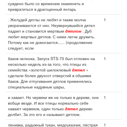
суждено было со временем окаменеть и
превратиться в драгоценный янтарь
. Желудей дятлы не любят и также молча
1
уворачиваются от них. Неувернувшийся дятел
падает и становится мертвым
дятлом
. Дуб
любит мертвых дятлов. С ними легче дружить.
Потому как не домогаются...... (продолжение
следует, если
баков челнока. Запуск STS-70 был отложен на
1
несколько недель из-за того, что птицы из
семейства «золотой шилоклювый
дятел
»
сделали более двухсот отверстий в обшивке
баков. Для отпугивания дятлов применялись
специальные надувные шары,
и хавает. Но червяки же не только в дереве, они
1
вобще везде. И все птицы нормально себе
хавают червяков, один только
дятел
дерево
долбит. За это его и называют дятлом.
ленивка, радужный тукан, медоуказчик, пёстрая
1