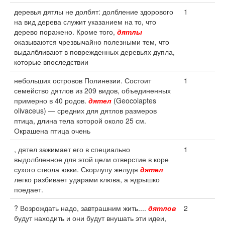
деревья дятлы не долбят: долбление здорового
1
на вид дерева служит указанием на то, что
дерево поражено. Кроме того,
дятлы
оказываются чрезвычайно полезными тем, что
выдалбливают в поврежденных деревьях дупла,
которые впоследствии
небольших островов Полинезии. Состоит
1
семейство дятлов из 209 видов, объединенных
примерно в 40 родов.
дятел
(Geocolaptes
olivaceus) — средних для дятлов размеров
птица, длина тела которой около 25 см.
Окрашена птица очень
, дятел зажимает его в специально
1
выдолбленное для этой цели отверстие в коре
сухого ствола юкки. Скорлупу желудя
дятел
легко разбивает ударами клюва, а ядрышко
поедает.
? Возрождать надо, завтрашним жить....
дятлов
2
будут находить и они будут внушать эти идеи,