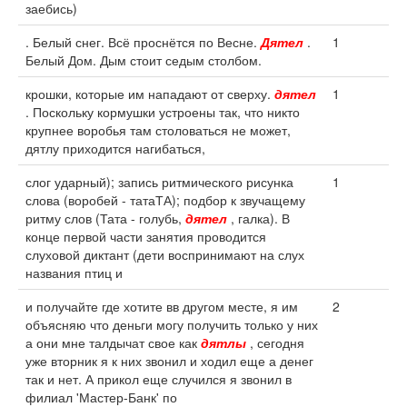
заебись)
. Белый снег. Всё проснётся по Весне.
Дятел
.
1
Белый Дом. Дым стоит седым столбом.
крошки, которые им нападают от сверху.
дятел
1
. Поскольку кормушки устроены так, что никто
крупнее воробья там столоваться не может,
дятлу приходится нагибаться,
слог ударный); запись ритмического рисунка
1
слова (воробей - татаТА); подбор к звучащему
ритму слов (Тата - голубь,
дятел
, галка). В
конце первой части занятия проводится
слуховой диктант (дети воспринимают на слух
названия птиц и
и получайте где хотите вв другом месте, я им
2
объясняю что деньги могу получить только у них
а они мне талдычат свое как
дятлы
, сегодня
уже вторник я к них звонил и ходил еще а денег
так и нет. А прикол еще случился я звонил в
филиал 'Мастер-Банк' по