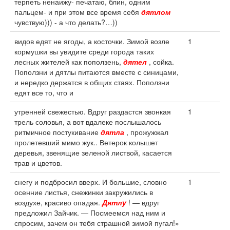
терпеть ненаижу- печатаю, блин, одним
пальцем- и при этом все время себя
дятлом
чувствую))) - а что делать?…))
видов едят не ягоды, а косточки. Зимой возле
1
кормушки вы увидите среди города таких
лесных жителей как поползень,
дятел
, сойка.
Поползни и дятлы питаются вместе с синицами,
и нередко держатся в общих стаях. Поползни
едят все то, что и
утренней свежестью. Вдруг раздастся звонкая
1
трель соловья, а вот вдалеке послышалось
ритмичное постукивание
дятла
, прожужжал
пролетевший мимо жук.. Ветерок колышет
деревья, звенящие зеленой листвой, касается
трав и цветов.
снегу и подбросил вверх. И большие, словно
1
осенние листья, снежинки закружились в
воздухе, красиво опадая.
Дятлу
! — вдруг
предложил Зайчик. — Посмеемся над ним и
спросим, зачем он тебя страшной зимой пугал!»