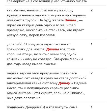
спамербот не в состоянии у нас что-либо писать
как обычно, начали с лёгкой музыки под
2
вувузелу нашего идиота, которая в просторечии
именуется трубой. Не буду жалеть
дятла
, —
играл он каждый день одно и то же, играл
премерзко, нисколько не стесняясь, что играет
жуткую лажу, порой извлекая
, спасибо. Я получила удовольствие от
1
тренировки для мозгов.
Дятлы
вот, тоже
хорошие птицы, но жить с ними под одной
крышей никому не советую. Cвекровь Марины
два года назад имела счастье
первая версия этой программы появилась
2
несколько лет назад и сразу же стала достойной
альтернативой как «Почтовому
Дятлу
» Вадима
Ласто, так и популярному сервису рассылок
Макса Хиггера. Этот скрипт, если не ошибаюсь,
был даже положен в
поддержки Джеррика))) а клавиатуру- сама
1