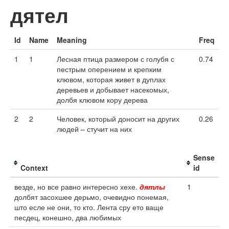
дятел
Id
Name
Meaning
Freq
1
1
Лесная птица размером с голубя с
0.74
пестрым оперением и крепким
клювом, которая живет в дуплах
деревьев и добывает насекомых,
долбя клювом кору дерева
2
2
Человек, который доносит на других
0.26
людей – стучит на них
Sense
Context
id
везде, но все равно интересно хехе.
дятлы
1
долбят засохшее дерьмо, очевидно понемая,
што есле не они, то кто. Лента сру ето ваще
песдец, конешно, два любимых