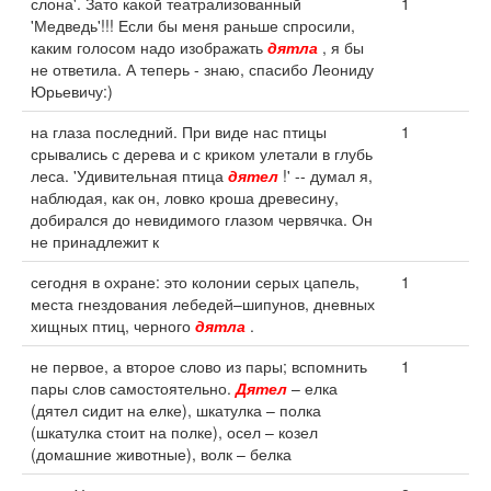
слона'. Зато какой театрализованный
1
'Медведь'!!! Если бы меня раньше спросили,
каким голосом надо изображать
дятла
, я бы
не ответила. А теперь - знаю, спасибо Леониду
Юрьевичу:)
на глаза последний. При виде нас птицы
1
срывались с дерева и с криком улетали в глубь
леса. 'Удивительная птица
дятел
!' -- думал я,
наблюдая, как он, ловко кроша древесину,
добирался до невидимого глазом червячка. Он
не принадлежит к
сегодня в охране: это колонии серых цапель,
1
места гнездования лебедей–шипунов, дневных
хищных птиц, черного
дятла
.
не первое, а второе слово из пары; вспомнить
1
пары слов самостоятельно.
Дятел
– елка
(дятел сидит на елке), шкатулка – полка
(шкатулка стоит на полке), осел – козел
(домашние животные), волк – белка