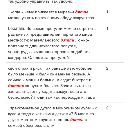
так удобно управлять, так удобно...
, когда к нему приклеятся муравьи
дятла
1
можно узнать по зелёному ободу вокруг глаз
Lopataia. Во время прогулки можно встретить
1
различных представителей пернатого мира
местности: Магелланового
дятла
, южно-
полярного длиннохвостого попугая,
черногрудых жужжащих орлов и андийских
кондоров. Следом за прогулкой
свой страх и риск. Так раньше автомобилей
2
было меньше и были они менее резвые. А
сейчас и машин больше, и ездят быстрее и
дятлов
за рулем больше. Зачем пытаться
заставлять толпу ходить вокруг, если это
бесполезно? Люди там как переходили, так и
, трехкомнатное дупло в монолитном дубе: «И
2
куда я тогда с четырьмя детками? В моем-то
двухкомнатном хрущике теперь
дятел
с
семьей обосновался…»