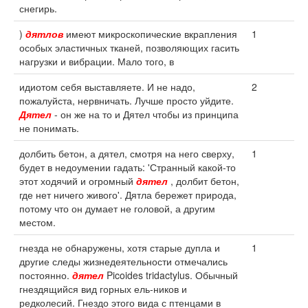
снегирь.
)
дятлов
имеют микроскопические вкрапления
1
особых эластичных тканей, позволяющих гасить
нагрузки и вибрации. Мало того, в
идиотом себя выставляете. И не надо,
2
пожалуйста, нервничать. Лучше просто уйдите.
Дятел
- он же на то и Дятел чтобы из принципа
не понимать.
долбить бетон, а дятел, смотря на него сверху,
1
будет в недоумении гадать: 'Странный какой-то
этот ходячий и огромный
дятел
, долбит бетон,
где нет ничего живого'. Дятла бережет природа,
потому что он думает не головой, а другим
местом.
гнезда не обнаружены, хотя старые дупла и
1
другие следы жизнедеятельности отмечались
постоянно.
дятел
Picoides tridactylus. Обычный
гнездящийся вид горных ель-ников и
редколесий. Гнездо этого вида с птенцами в