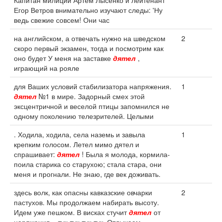
Капитан милиции Артём Лысенко и лейтенант
Егор Ветров внимательно изучают следы: 'Ну
ведь свежие совсем! Они час
на английском, а отвечать нужно на шведском
2
скоро первый экзамен, тогда и посмотрим как
оно будет У меня на заставке
дятел
,
играющий на рояле
для Ваших условий стабилизатора напряжения.
1
дятел
№1 в мире. Задорный смех этой
эксцентричной и веселой птицы запомнился не
одному поколению телезрителей. Целыми
. Ходила, ходила, села наземь и завыла
1
крепким голосом. Летел мимо дятел и
спрашивает:
дятел
! Была я молода, кормила-
поила старика со старухою; стала стара, они
меня и прогнали. Не знаю, где век доживать.
здесь волк, как опасны кавказские овчарки
2
пастухов. Мы продолжаем набирать высоту.
Идем уже пешком. В висках стучит
дятел
от