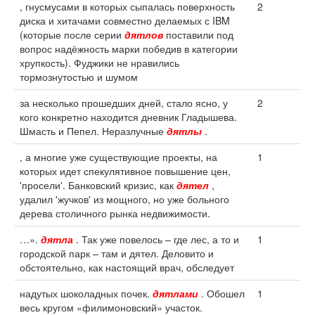
, гнусмусами в которых сыпалась поверхность
2
диска и хитачами совместно делаемых с IBM
(которые после серии
дятлов
поставили под
вопрос надёжность марки победив в категории
хрупкость). Фуджики не нравились
тормознутостью и шумом
за несколько прошедших дней, стало ясно, у
2
кого конкретно находится дневник Гладышева.
Шмасть и Пепел. Неразлучные
дятлы
.
, а многие уже существующие проекты, на
1
которых идет спекулятивное повышение цен,
'просели'. Банковский кризис, как
дятел
,
удалил 'жучков' из мощного, но уже больного
дерева столичного рынка недвижимости.
…».
дятла
. Так уже повелось – где лес, а то и
1
городской парк – там и дятел. Деловито и
обстоятельно, как настоящий врач, обследует
надутых шоколадных почек.
дятлами
. Обошел
1
весь кругом «филимоновский» участок.