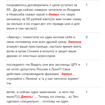
понравилось,договорились о цене-уступил за
1
55...Да да-сейчас наверно читатели из Владика
и Новосиба скажут какой я
дятел
что такую
калымагу за 55 рублей взял)))я вам позже скажу
за сколько я ее отдал,вот это правда шок и для
меня в том числе)))
«Аватар»; поместите на один коллаж себя и
2
свою половинку или всех друзей сразу.
дятлов
атакуют ваше пристанище, настало время взять
волю в кулак (точнее в копыто) и защит ваше
дерево от злостных агрессоров
последнего тчк Видать они все засланцы ЦРУ и
1
не хотят допустить Россию к Луне!!! Свои
действия сопровождали фразами '
дятел
,
спускайся с Ленина' и 'а у нас неплохо кормят'
тчк
ветке, а сейчас одно замечание - а чего так
1
мало?)))
Дятлы
'... Теперь по списку... а) Это
сделано специально... поэтому ни один