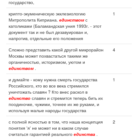
государство,
крипто-экуменическую экклезиологию
1
Митрополита Киприана.
единством
с
католиками (Баламандская уния 1993г. - этот
документ так и не был дезавуирован и,
напротив, отдельные его положения
Сложно представить какой другой микрорайон
4
Москвы может похвастаться такими же
органичностью, историзмом, уютом и
единством
.
и думайте - кому нужна смерть государства
1
Российского, кто во все века стремился
уничтожать славян ? Кто внес раскол в
единство
славян и стремится теперь бить их
поодиночке, чужими, точнее их же руками, и
используя малые народы государства
с полной ясностью в том, что наша концепция
2
понятия 'я' не может ни в каком случае
считаться гарантией реального
единства
.