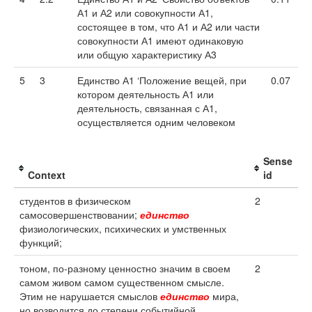
А1 и А2 или совокупности А1,
состоящее в том, что А1 и А2 или части
совокупности А1 имеют одинаковую
или общую характеристику А3
5
3
Единство А1 ‘Положение вещей, при
0.07
котором деятельность А1 или
деятельность, связанная с А1,
осуществляется одним человеком
Sense
Context
id
студентов в физическом
2
самосовершенствовании;
единство
физиологических, психических и умственных
функций;
тоном, по-разному ценностно значим в своем
2
самом живом самом существенном смысле.
Этим не нарушается смыслов
единство
мира,
но возводится до степени событийной