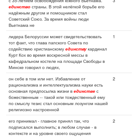
с 35-летием освобождения южного Вьетнама.
3
единство
страны. В этой нелёгкой борьбе его
надёжным другом и помощником стал
Советский Союз. За время войны люди
Вьетнама не
лидера Белоруссии может свидетельствовать
1
тот факт, что глава папского Совета по
содействию христианскому
единству
кардинал
Курт Кох во время воскресной мессы в
кафедральном костеле на площади Свободы в
Минске говорил о людях,
он себе в том или нет. Избавление от
2
рационализма и интеллектуализма науки есть
основная предпосылка жизни в
единстве
с
божественным -- такой или тождественный ему
по смыслу тезис стал основным лозунгом нашей
религиозно настроенной
его принимал - главное принял так, что
2
подписался выполнить; в любом случае - в
контексте и на уровне своего ощущения