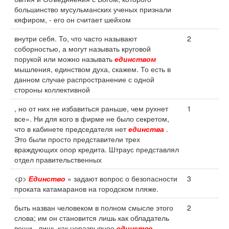
большинство мусульманских ученых признали
кяфиром, - его он считает шейхом
внутри себя. То, что часто называют
2
соборностью, а могут называть круговой
порукой или можно называть
единством
мышления, единством духа, скажем. То есть в
данном случае распространение с одной
стороны коллективной
, но от них не избавиться раньше, чем рухнет
1
все». Ни для кого в фирме не было секретом,
что в кабинете председателя нет
единства
.
Это были просто представители трех
враждующих опор кредита. Штраус представлял
отдел правительственных
<p>
Единство
» задают вопрос о безопасности
3
проката катамаранов на городском пляже.
быть назван человеком в полном смысле этого
2
слова; им он становится лишь как обладатель
вещи , лишь как неразрывное
единство