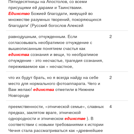
Пятидесятницы на Апостолов, со всеми
присущими ей дарами и Таинствами.
Единство
Божией благодати, живущей во
множестве разумных творений, покоряющихся
благодати' (Русский богослов Алексей
равнодушным, отчужденным. Если
2
согласовывать необратимое отчуждение с
вышеописанным понятием счастья как
единства
сознания и вещи, то необратимое
отчуждение - это несчастье, трагедия сознания,
переживаемое как « несчастное,
что их будут брать, но я всегда найду на себе
2
место для нормального фотоаппарата. Чего и
Вам желаю!
единства
отметили в Нижнем
Новгороде
преемственности, «этнической семье», славных
4
предках, заклятом враге, этнической
однородности и этническом
единстве
). В
соответствии с новыми требованиями к истории
Чечня стала рассматриваться как «древнейшее