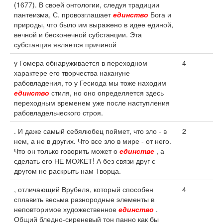
(1677). В своей онтологии, следуя традиции
пантеизма, С. провозглашает
единство
Бога и
природы, что было им выражено в идее единой,
вечной и бесконечной субстанции. Эта
субстанция является причиной
у Гомера обнаруживается в переходном
4
характере его творчества накануне
рабовладения, то у Гесиода мы тоже находим
единство
стиля, но оно определяется здесь
переходным временем уже после наступления
рабовладельческого строя.
. И даже самый себялюбец поймет, что зло - в
2
нем, а не в других. Что все зло в мире - от него.
Что он только говорить может о
единстве
, а
сделать его НЕ МОЖЕТ! А без связи друг с
другом не раскрыть нам Творца.
, отличающий Врубеля, который способен
4
сплавить весьма разнородные элементы в
неповторимое художественное
единство
.
Общий бледно-сиреневый тон панно как бы