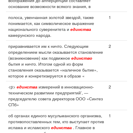
воображения до апперцепции составляет
основание возможности всякого знания, в
полоса, увенчанная золотой звездой, также
1
понимается, как символическое выражение
национального суверенитета и
единства
камерунского народа.
приравнивается им к ничто. Следующим
2
определением мысли оказывается становление
(возникновение) как подвижное
единство
бытия и ничто. Итогом одной из форм
становления оказывается «наличное бытие»,
которое и конкретизируется в образе «
<p>
единства
измерений в инновационно-
2
техническом развитиии предприятий', —
председателю совета директоров ООО «Синтез
СПб»
об органах единого мусульманского организма,
1
противопоставленных тем, кто выступает против
ислама и исламского
единства
. Главное в