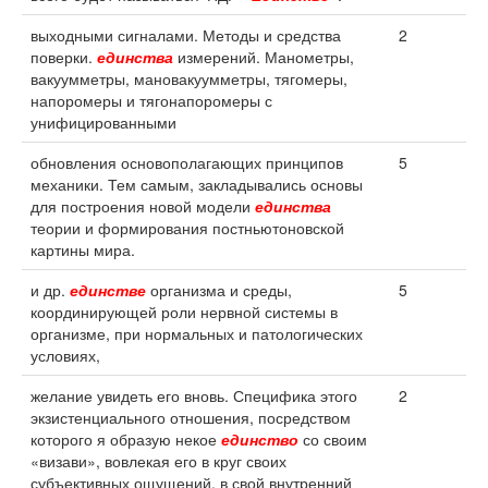
выходными сигналами. Методы и средства
2
поверки.
единства
измерений. Манометры,
вакуумметры, мановакуумметры, тягомеры,
напоромеры и тягонапоромеры с
унифицированными
обновления основополагающих принципов
5
механики. Тем самым, закладывались основы
для построения новой модели
единства
теории и формирования постньютоновской
картины мира.
и др.
единстве
организма и среды,
5
координирующей роли нервной системы в
организме, при нормальных и патологических
условиях,
желание увидеть его вновь. Специфика этого
2
экзистенциального отношения, посредством
которого я образую некое
единство
со своим
«визави», вовлекая его в круг своих
субъективных ощущений, в свой внутренний