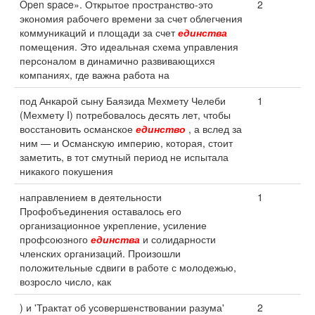
Open space». Открытое пространство-это
2
экономия рабочего времени за счет облегчения
коммуникаций и площади за счет
единства
помещения. Это идеальная схема управления
персоналом в динамично развивающихся
компаниях, где важна работа на
под Анкарой сыну Баязида Мехмету Челеби
1
(Мехмету I) потребовалось десять лет, чтобы
восстановить османское
единство
, а вслед за
ним — и Османскую империю, которая, стоит
заметить, в тот смутный период не испытала
никакого покушения
направлением в деятельности
1
Профобъединения оставалось его
организационное укрепление, усиление
профсоюзного
единства
и солидарности
членских организаций. Произошли
положительные сдвиги в работе с молодежью,
возросло число, как
) и 'Трактат об усовершенствовании разума'
2