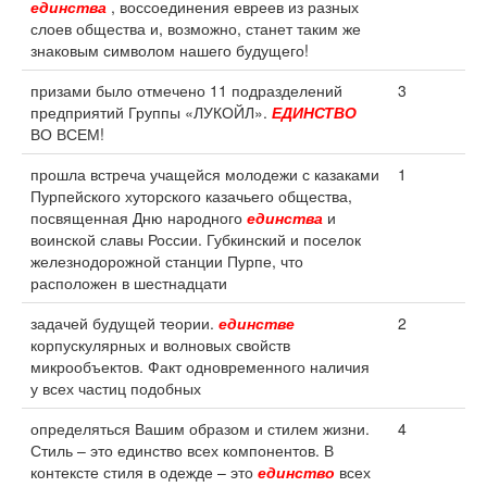
единства
, воссоединения евреев из разных
слоев общества и, возможно, станет таким же
знаковым символом нашего будущего!
призами было отмечено 11 подразделений
3
предприятий Группы «ЛУКОЙЛ».
ЕДИНСТВО
ВО ВСЕМ!
прошла встреча учащейся молодежи с казаками
1
Пурпейского хуторского казачьего общества,
посвященная Дню народного
единства
и
воинской славы России. Губкинский и поселок
железнодорожной станции Пурпе, что
расположен в шестнадцати
задачей будущей теории.
единстве
2
корпускулярных и волновых свойств
микрообъектов. Факт одновременного наличия
у всех частиц подобных
определяться Вашим образом и стилем жизни.
4
Стиль – это единство всех компонентов. В
контексте стиля в одежде – это
единство
всех