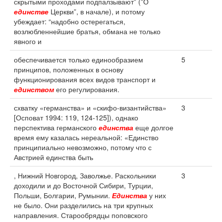
скрытыми проходами подпалзывают” (”О
единстве
Церкви”, в начале), и потому
убеждает: “надобно остерегаться,
возлюбленнейшие братья, обмана не только
явного и
обеспечивается только единообразием
5
принципов, положенных в основу
функционирования всех видов транспорт и
единством
его регулирования.
схватку «германства» и «скифо-византийства»
3
[Осповат 1994: 119, 124-125]), однако
перспектива германского
единства
еще долгое
время ему казалась нереальной: «Единство
принципиально невозможно, потому что с
Австрией единства быть
, Нижний Новгород, Заволжье. Раскольники
3
доходили и до Восточной Сибири, Турции,
Польши, Болгарии, Румынии.
Единства
у них
не было. Они разделились на три крупных
направления. Старообрядцы поповского