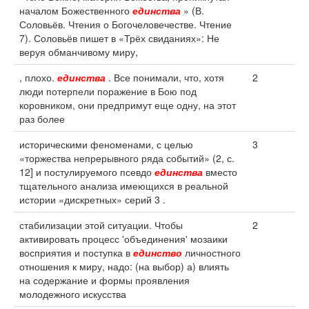
началом Божественного
единства
» (В.
Соловьёв. Чтения о Богочеловечестве. Чтение
7). Соловьёв пишет в «Трёх свиданиях»: Не
веруя обманчивому миру,
, плохо.
единства
. Все понимали, что, хотя
2
люди потерпели поражение в Бою под
коровником, они предпримут еще одну, на этот
раз более
историческими феноменами, с целью
3
«торжества непрерывного ряда событий» (2, с.
12] и постулируемого псевдо
единства
вместо
тщательного анализа имеющихся в реальной
истории «дискретных» серий 3 .
стабилизации этой ситуации. Чтобы
2
активировать процесс 'объединения' мозаики
восприятия и поступка в
единство
личностного
отношения к миру, надо: (на выбор) а) влиять
на содержание и формы проявления
молодежного искусства