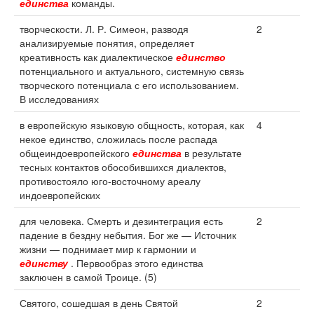
единства
команды.
творческости. Л. Р. Симеон, разводя
2
анализируемые понятия, определяет
креативность как диалектическое
единство
потенциального и актуального, системную связь
творческого потенциала с его использованием.
В исследованиях
в европейскую языковую общность, которая, как
4
некое единство, сложилась после распада
общеиндоевропейского
единства
в результате
тесных контактов обособившихся диалектов,
противостояло юго-восточному ареалу
индоевропейских
для человека. Смерть и дезинтеграция есть
2
падение в бездну небытия. Бог же — Источник
жизни — поднимает мир к гармонии и
единству
. Первообраз этого единства
заключен в самой Троице. (5)
Святого, сошедшая в день Святой
2