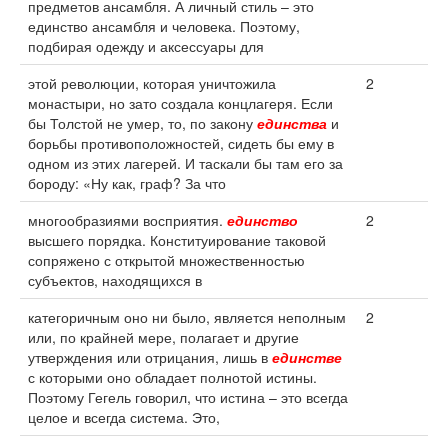
предметов ансамбля. А личный стиль – это
единство ансамбля и человека. Поэтому,
подбирая одежду и аксессуары для
этой революции, которая уничтожила
2
монастыри, но зато создала концлагеря. Если
бы Толстой не умер, то, по закону
единства
и
борьбы противоположностей, сидеть бы ему в
одном из этих лагерей. И таскали бы там его за
бороду: «Ну как, граф? За что
многообразиями восприятия.
единство
2
высшего порядка. Конституирование таковой
сопряжено с открытой множественностью
субъектов, находящихся в
категоричным оно ни было, является неполным
2
или, по крайней мере, полагает и другие
утверждения или отрицания, лишь в
единстве
с которыми оно обладает полнотой истины.
Поэтому Гегель говорил, что истина – это всегда
целое и всегда система. Это,