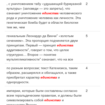
, с уничтожением табу «удушающей буржуазной
2
культуры» (заповеди — это запреты), что
означает уничтожение
единства
человеческого
рода и уничтожение человека как личности. Эта
генетическая бомба будет в области биологии
тем же, чем
гениальным Леонардо да Винчи* «золотым
5
сечением». Эта пропорция подчиняется двум
принципам. Первый — принцип
единства
аддитивности*, говорит о том, что целое
структурно… Второе — понятие
мультипликативности* означает, что на все
по разным вопросам; текст Катехизиса, таким
4
образом, расширялся и обогащался, а также
приобретал характер
единства
и
однородности.
империи, которые были составлены согласно
2
всем геральдическим правилам, и должны были
символизировать собой
единство
и
могущество России.