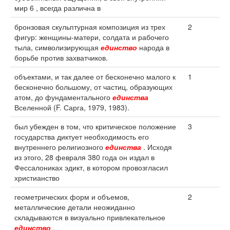
мир 6 , всегда различна в
бронзовая скульптурная композиция из трех
2
фигур: женщины-матери, солдата и рабочего
тыла, символизирующая
единство
народа в
борьбе против захватчиков.
объектами, и так далее от бесконечно малого к
1
бесконечно большому, от частиц, образующих
атом, до фундаментального
единства
Вселенной (F. Сарга, 1979, 1983).
был убежден в том, что критическое положение
3
государства диктует необходимость его
внутреннего религиозного
единства
. Исходя
из этого, 28 февраля 380 года он издал в
Фессалониках эдикт, в котором провозгласил
христианство
геометрических форм и объемов,
2
металлические детали неожиданно
складываются в визуально привлекательное
единство
.