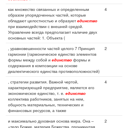
как множество связанных и определенным
4
образом упорядоченных частей, которые
обладают целостностью и образуют
единство
при взаимодействии с внешней средой.
Управление всегда предполагает наличие двух
основных частей: 1. Объекта (
, уравновешенности частей целого 7 Принцип
2
гармонии (гармоническое единство элементов
формы между собой и
единство
формы и
содержания в композиции на основе
диалектического единства противоположностей)
, стратегии развития. Важной чертой,
4
характеризующей предприятие, является его
экономическое единство, т. е.
единство
коллектива работников, занятых на нем,
общность материальных, технических и
финансовых ресурсов, а также
и максимально духовная основа мира. Она –
2
«тело Божие, материя Божества, проникнутая