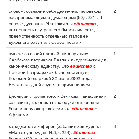
словом, сознание себя деятелем, человеком
2
воспринимающим и думающим»(82,с.221). В
основе духовного Я заключены
единство
,
целостность внутреннего бытия личности,
преемственность отдельных этапов ее
духовного развития. Особенности Я
вместе со своей паствой внял призыву
1
Сербского патриарха Павла к литургическому и
каноническому единству. Это
единство
с
Печской Патриархией было достигнуто
Велесской епархией 22 июня 2002 года.
Несколько дней спустя, с применением
Дионисий . Кроме того, к Великим Панафинеям
2
союзники , колонисты и клерухи отправляли
быка и пару овец - как символ
единства
с
Афинами;
хариджитов и кяфиров (хабашитский журнал
3
«Манар-уль-худа», №3, с.234).
Единства
бытия и Объединения с Богом, которого