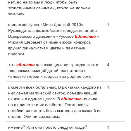
нет, но на то мы и люди чтобы быть
эгоистичными свиньями, кто-то же должен
землицу
финал конкурса «Мисс Джанкой-2010».
1
Руководитель джанкойского городского штаба
Всекрымского движения «Русское
Единство
»
Михаил Шеремет от имени жюри конкурса
вручил финалисткам цветы и памятные
подарки.
<p>
единств
для взращивания гражданских и
4
творческих позиций детей; воспитание в
человеке любви и гордости за родное село,
к смерти всех остальных. В рюкзаках каждого из
1
них лежал магический свиток, объединяющий
их души в единое целое. В
единстве
их сила,
но в единстве и их слабость. Геомансеры
погибли, их смерть была выгодна для каждой из
сторон. Они ни сражались,
именно? Или они просто следуют моде?
1