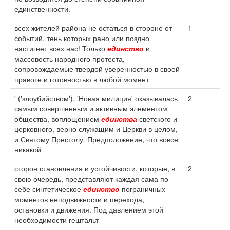
единственности.
всех жителей района не остаться в стороне от
1
событий, тень которых рано или поздно
настигнет всех нас! Только
единство
и
массовость народного протеста,
сопровождаемые твердой уверенностью в своей
правоте и готовностью в любой момент
' ('злоубийством'). 'Новая милиция' оказывалась
2
самым совершенным и активным элементом
общества, воплощением
единства
светского и
церковного, верно служащим и Церкви в целом,
и Святому Престолу. Предположение, что вовсе
никакой
сторон становления и устойчивости, которые, в
2
свою очередь, представляют каждая сама по
себе синтетическое
единство
пограничных
моментов неподвижности и перехода,
остановки и движения. Под давлением этой
необходимости гештальт