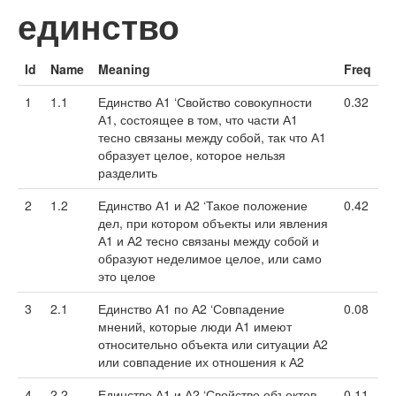
единство
Id
Name
Meaning
Freq
1
1.1
Единство А1 ‘Свойство совокупности
0.32
А1, состоящее в том, что части А1
тесно связаны между собой, так что А1
образует целое, которое нельзя
разделить
2
1.2
Единство А1 и А2 ‘Такое положение
0.42
дел, при котором объекты или явления
А1 и А2 тесно связаны между собой и
образуют неделимое целое, или само
это целое
3
2.1
Единство А1 по А2 ‘Совпадение
0.08
мнений, которые люди А1 имеют
относительно объекта или ситуации А2
или совпадение их отношения к А2
4
2.2
Единство А1 и А2 ‘Свойство объектов
0.11