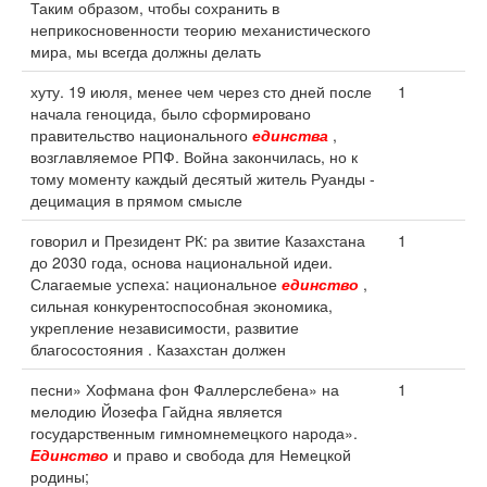
Таким образом, чтобы сохранить в
неприкосновенности теорию механистического
мира, мы всегда должны делать
хуту. 19 июля, менее чем через сто дней после
1
начала геноцида, было сформировано
правительство национального
единства
,
возглавляемое РПФ. Война закончилась, но к
тому моменту каждый десятый житель Руанды -
децимация в прямом смысле
говорил и Президент РК: ра звитие Казахстана
1
до 2030 года, основа национальной идеи.
Слагаемые успеха: национальное
единство
,
сильная конкурентоспособная экономика,
укрепление независимости, развитие
благосостояния . Казахстан должен
песни» Хофмана фон Фаллерслебена» на
1
мелодию Йозефа Гайдна является
государственным гимномнемецкого народа».
Единство
и право и свобода для Немецкой
родины;