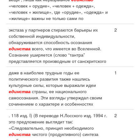
«человек + орудие», «человек + одежда»,
«человек + жилище», где «орудие», «одежда» и
«жилище» важны не только сами по
экстаза у партнеров стираются барьеры их
2
собственной индивидуальности,
обнаруживается способность осознания
единства
всего, что имеется во Вселенной.
Сознание уширяется (слово “тантра”
представляется производным от санскритского
даже в наиболее трудные годы ее
1
политического развития также нашлись
культурные силы, которые выражали идеи
единства
страны, ее национального
самосознания. Эти взгляды утверждал своим
сочинением о характере и особенностях
. 118 изд. I) (В переводе Н.Лосского изд. 1994 г.
2
это предложение выглядит так:
«Следовательно, принцип необходимого
единства
чистого (продуктивного) синтеза