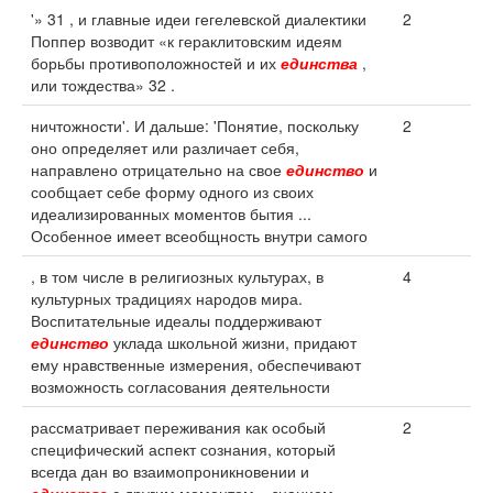
'» 31 , и главные идеи гегелевской диалектики
2
Поппер возводит «к гераклитовским идеям
борьбы противоположностей и их
единства
,
или тождества» 32 .
ничтожности'. И дальше: 'Понятие, поскольку
2
оно определяет или различает себя,
направлено отрицательно на свое
единство
и
сообщает себе форму одного из своих
идеализированных моментов бытия ...
Особенное имеет всеобщность внутри самого
, в том числе в религиозных культурах, в
4
культурных традициях народов мира.
Воспитательные идеалы поддерживают
единство
уклада школьной жизни, придают
ему нравственные измерения, обеспечивают
возможность согласования деятельности
рассматривает переживания как особый
2
специфический аспект сознания, который
всегда дан во взаимопроникновении и