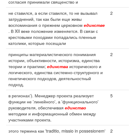
согласия принимали священство и
не ставился, а если ставился, то не вызывал
2
затруднений, так как были еще живы
воспоминания о прежнем церковном
единстве
. В XII веке положение изменяется. В связи с
крестовыми походами попадались пленные
католики, которые посещали
принципы материалистического понимания
2
истории, объективности, историзма, единства
теории и практики;
единства
исторического и
логического, единства системно-структурного и
генетического подходов, деятельностный
подход,
в регионах'). Менеджер проекта реализует
5
функции не 'линейного', а 'функционального'
руководителя, обеспечивая
единство
методики и информационный обмен между
участниками проекта.
этого термина как 'traditio, missio in possesionem'
2