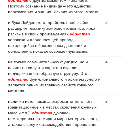
единстве
с другим моментом – знанием.
Поэтому сознание индивида – это единство
переживания и знания. Исходя из этого, можно
и Луки Лейденского, Брейгель необычайно
2
расширил тематику жанровой живописи, ярко
раскрыв в своих произведениях
единство
человека и плодоносящей природы,
находящейся в бесконечном движении и
обновлении, показал современную жизнь,
не только соединительную функцию, но и
4
влияет на силуэт и характер изделия,
подчеркивая его образную структуру. Это
единство
функционального и архитектурного и
является одним из главных свойств кованого
металла.
наличии источников электромагнитного поля,
2
гравитационное - в местах скопления крупных
масс и т.п.).
единства
духовно-
нематериального мира и мира материального,
а также в силу их взаимодействия, проявления