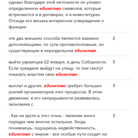
однако благодаря этой неточности он уловил
определенное
единство
символов, которые
встречаются и в договорах, и в инвеститурах.
Отсюда его весьма интересное утверждение о
функции
эти два внешних способа являются взаимно
2
дополняющими, по сути противоположные, но
существующие в нераздельном
единстве
.
выйти украинцев 22 января, в день Соборности.
5
Если граждане выйдут на улицу, то они смогут
показать властям свое
единство
.
выплат и другие.
единство
требует больших
5
усилий организаторов этих процессов. В этом
движении, в его непрерывности развивалась
экономика с
. Как ни крути а этот огонь - явление иного
2
порядка чем многое остальное. Когда
понимаешь, ощущаешь недвойственность,
единство
с миром - все особые пути сходят на