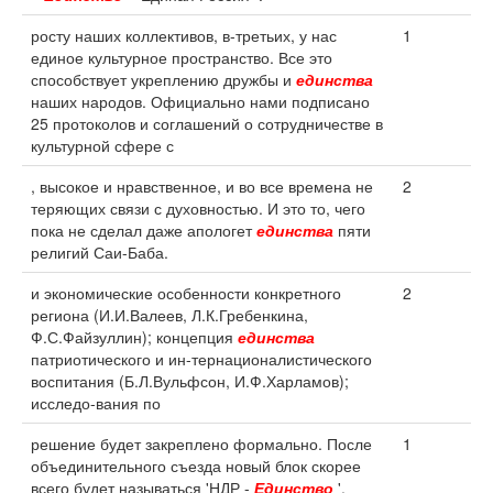
росту наших коллективов, в-третьих, у нас
1
единое культурное пространство. Все это
способствует укреплению дружбы и
единства
наших народов. Официально нами подписано
25 протоколов и соглашений о сотрудничестве в
культурной сфере с
, высокое и нравственное, и во все времена не
2
теряющих связи с духовностью. И это то, чего
пока не сделал даже апологет
единства
пяти
религий Саи-Баба.
и экономические особенности конкретного
2
региона (И.И.Валеев, Л.К.Гребенкина,
Ф.С.Файзуллин); концепция
единства
патриотического и ин-тернационалистического
воспитания (Б.Л.Вульфсон, И.Ф.Харламов);
исследо-вания по
решение будет закреплено формально. После
1
объединительного съезда новый блок скорее
всего будет называться 'НДР -
Единство
'.