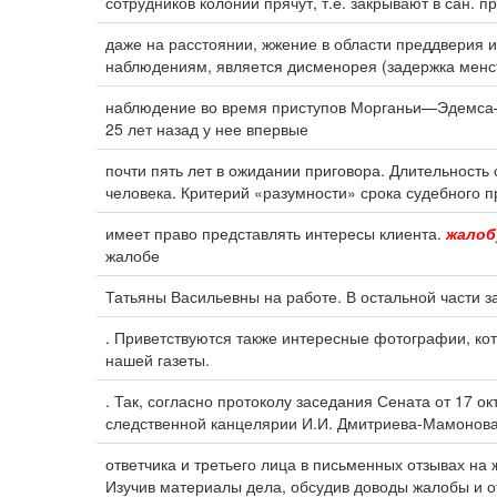
сотрудников колонии прячут, т.е. закрывают в сан. п
даже на расстоянии, жжение в области преддверия 
наблюдениям, является дисменорея (задержка менст
наблюдение во время приступов Морганьи—Эдемс
25 лет назад у нее впервые
почти пять лет в ожидании приговора. Длительност
человека. Критерий «разумности» срока судебного п
имеет право представлять интересы клиента.
жалоб
жалобе
Татьяны Васильевны на работе. В остальной части 
. Приветствуются также интересные фотографии, ко
нашей газеты.
. Так, согласно протоколу заседания Сената от 17 
следственной канцелярии И.И. Дмитриева-Мамонова
ответчика и третьего лица в письменных отзывах на
Изучив материалы дела, обсудив доводы жалобы и о