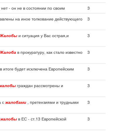
нет - он не в состоянии по своим
3
авлены на иное толкование действующего
3
Жалобы
и ситуация у Вас острая,и
3
Жалоба
в прокуратуру, как стало известно
3
в итоге будет исключена Европейским
3
жалобы
граждан рассмотрены и
3
а с
жалобами
, претензиями и трудными
3
я
жалобы
в ЕС - ст.13 Европейской
3