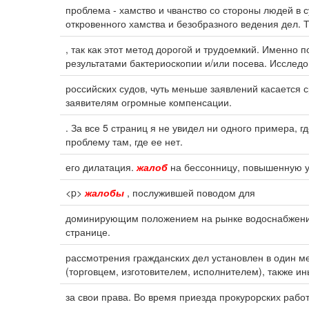
проблема - хамство и чванство со стороны людей в 
откровенного хамства и безобразного ведения дел. 
, так как этот метод дорогой и трудоемкий. Именно
результатами бактериоскопии и/или посева. Исследо
российских судов, чуть меньше заявлений касается
заявителям огромные компенсации.
. За все 5 страниц я не увидел ни одного примера, 
проблему там, где ее нет.
его дилатация.
жалоб
на бессонницу, повышенную ут
<p>
жалобы
, послужившей поводом для
доминирующим положением на рынке водоснабжения 
странице.
рассмотрения гражданских дел установлен в один ме
(торговцем, изготовителем, исполнителем), также и
за свои права. Во время приезда прокурорских рабо