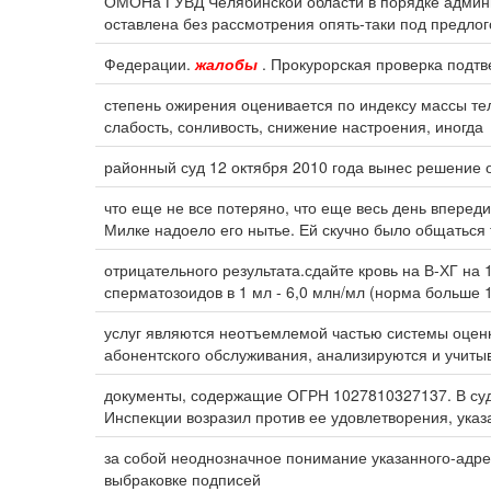
ОМОНа ГУВД Челябинской области в порядке админи
оставлена без рассмотрения опять-таки под предло
Федерации.
жалобы
. Прокурорская проверка подт
степень ожирения оценивается по индексу массы т
слабость, сонливость, снижение настроения, иногда
районный суд 12 октября 2010 года вынес решение 
что еще не все потеряно, что еще весь день впереди
Милке надоело его нытье. Ей скучно было общаться
отрицательного результата.сдайте кровь на В-ХГ на
сперматозоидов в 1 мл - 6,0 млн/мл (норма больше 
услуг являются неотъемлемой частью системы оценк
абонентского обслуживания, анализируются и учитыв
документы, содержащие ОГРН 1027810327137. В су
Инспекции возразил против ее удовлетворения, указ
за собой неоднозначное понимание указанного-адр
выбраковке подписей