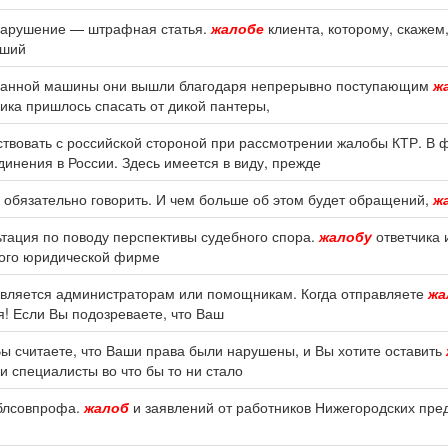
нарушение — штрафная статья.
жалобе
клиента, которому, скажем,
вший
угнанной машины они вышли благодаря непрерывно поступающим
ж
ика пришлось спасать от дикой пантеры,
твовать с российской стороной при рассмотрении жалобы КТР. В 
инения в России. Здесь имеется в виду, прежде
до обязательно говорить. И чем больше об этом будет обращений,
ж
ьтация по поводу перспективы судебного спора.
жалобу
ответчика 
ного юридической фирме
равляется администраторам или помощникам. Когда отправляете
жа
я! Если Вы подозреваете, что Ваш
 Вы считаете, что Ваши права были нарушены, и Вы хотите оставить
и специалисты во что бы то ни стало
Облсовпрофа.
жалоб
и заявлений от работников Нижегородских пре