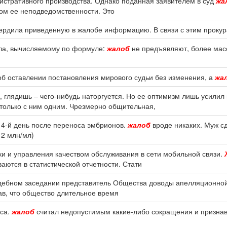
стративного производства. Однако поданная заявителем в суд
жа
гом ее неподведомственности. Это
вердила приведенную в жалобе информацию. В связи с этим проку
ела, вычисляемому по формуле:
жалоб
не предъявляют, более мас
об оставлении постановления мирового судьи без изменения, а
жа
, глядишь – чего-нибудь наторгуется. Но ее оптимизм лишь усилил
 только с ним одним. Чрезмерно общительная,
 14-й день после переноса эмбрионов.
жалоб
вроде никаких. Муж с
12 млн/мл)
и и управления качеством обслуживания в сети мобильной связи.
аются в статистической отчетности. Стати
дебном заседании представитель Общества доводы апелляционно
ав, что общество длительное время
еса.
жалоб
считал недопустимым какие-либо сокращения и призна