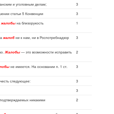
данским и уголовным делам;
3
ении статьи 5 Конвенции
3
м
жалобы
на близорукость
1
ка
жалоб
ни к нам, ни в Роспотребнадзор
3
шо.
Жалобы
— это возможности исправить
2
лобы
не имеется. На основании п. 1 ст.
3
честь следующее:
3
3
 подтверждаемых никакими
2