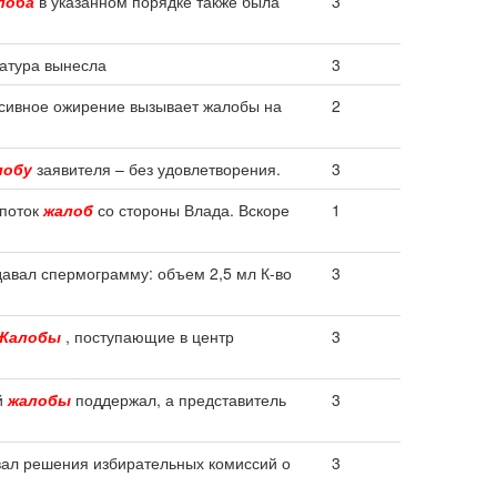
лоба
в указанном порядке также была
3
ратура вынесла
3
сивное ожирение вызывает жалобы на
2
лобу
заявителя – без удовлетворения.
3
 поток
жалоб
со стороны Влада. Вскоре
1
давал спермограмму: объем 2,5 мл К-во
3
Жалобы
, поступающие в центр
3
й
жалобы
поддержал, а представитель
3
вал решения избирательных комиссий о
3