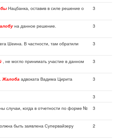
обы
Нацбанка, оставив в силе решение о
3
алобу
на данное решение.
3
ега Шеина. В частности, там обратили
3
й
, не могло принимать участие в данном
3
.
Жалоба
адвоката Вадима Цирита
3
3
ы случаи, когда в отчетности по форме №
3
должна быть заявлена Супервайзеру
2