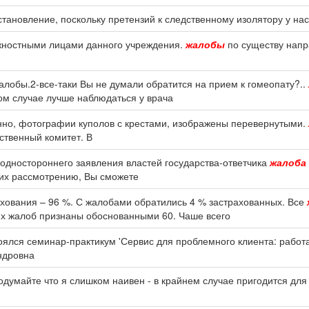
становление, поскольку претензий к следственному изолятору у нас 
лжностными лицами данного учреждения.
жалобы
по существу напр
лобы.2-все-таки Вы не думали обратится на прием к гомеопату?..
том случае лучше наблюдаться у врача
венно, фотографии куполов с крестами, изображены перевернутыми.
ственный комитет. В
одностороннего заявления властей государства-ответчика
жалоба
щих рассмотрению, Вы сможете
хования – 96 %. С жалобами обратились 4 % застрахованных. Все
их жалоб признаны обоснованными 60. Чаше всего
оялся семинар-практикум 'Сервис для проблемного клиента: работ
ндровна
одумайте что я слишком наивен - в крайнем случае пригодится дл