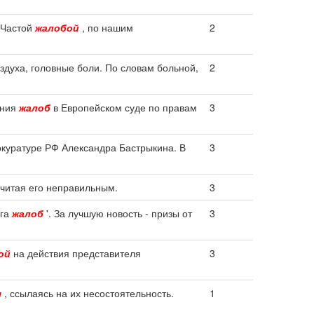
 Частой
жалобой
, по нашим
2
оздуха, головные боли. По словам больной,
2
ения
жалоб
в Европейском суде по правам
3
окуратуре РФ Александра Бастрыкина. В
3
читая его неправильным.
3
ига
жалоб
'. За лучшую новость - призы от
3
ой
на действия представителя
3
ы
, ссылаясь на их несостоятельность.
1