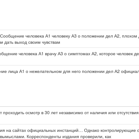
‘Сообщение человека А1 человеку А3 о положении дел А2, плохом 
ли дать выход своим чувствам
общение человека А1 врачу А3 о симптомах А2, которое человек де
ние лица А1 о нежелательном для него положении дел А2 официал
 проходить осмотр в 30 лет независимо от наличия или отсутстви
ия на сайтах официальных инстанций… Однако контролирующие 
 вымыслами. Корреспонденты издания проверили, как