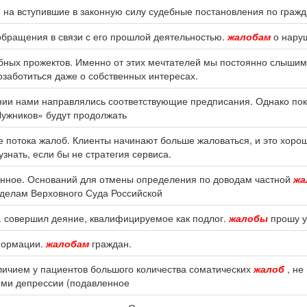
 на вступившие в законную силу судебные постановления по граж
 обращения в связи с его прошлой деятельностью.
жалобам
о наруш
бных прожектов. Именно от этих мечтателей мы постоянно слыши
озаботиться даже о собственных интересах.
ании нами направлялись соответствующие предписания. Однако по
Лужников» будут продолжать
е потока жалоб. Клиенты начинают больше жаловаться, и это хоро
знать, если бы не стратегия сервиса.
нное. Оснований для отмены определения по доводам частной
жа
делам Верховного Суда Российской
. совершил деяние, квалифицируемое как подлог.
жалобы
прошу у
формации.
жалобам
граждан.
аличием у пациентов большого количества соматических
жалоб
, не
ми депрессии (подавленное