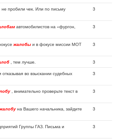
 не пробили чек. Или по письму
3
алобам
автомобилистов на «фургон,
3
фокусе
жалобы
и в фокусе миссии МОТ
3
алоб
, тем лучше.
3
и отказывая во взыскании судебных
3
лобу
, внимательно проверьте текст в
3
жалобу
на Вашего начальника, зайдите
3
дприятий Группы ГАЗ. Письма и
3