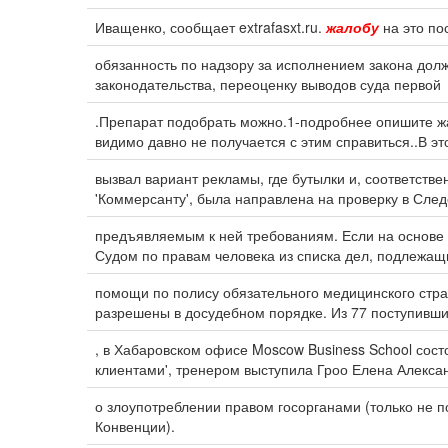
Иващенко, сообщает extrafasxt.ru.
жалобу
на это по
обязанность по надзору за исполнением закона до
законодательства, переоценку выводов суда первой
.Препарат подобрать можно.1-подробнее опишите жа
видимо давно не получается с этим справиться..В э
вызвал вариант рекламы, где бутылки и, соответст
'Коммерсанту', была направлена на проверку в След
предъявляемым к ней требованиям. Если на основе 
Судом по правам человека из списка дел, подлежа
помощи по полису обязательного медицинского стра
разрешены в досудебном порядке. Из 77 поступивш
, в Хабаровском офисе Moscow Business School сост
клиентами', тренером выступила Гроо Елена Алекса
о злоупотреблении правом госорганами (только не п
Конвенции).