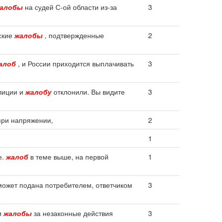
алобы
на судей С-ой области из-за
3
еские
жалобы
, подтвержденные
2
алоб
, и России приходится выплачивать
3
олиции и
жалобу
отклонили. Вы видите
3
при напряжении,
2
1
е.
жалоб
в теме выше, на первой
1
ожет подана потребителем, ответчиком
3
и
жалобы
за незаконные действия
3