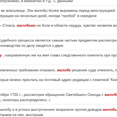
ропускниках, в кабинетах и т.д.. С данными
и во влагалище. Эти жалобы более выражены перед менструацией.
руации на несколько дней, иногда “пробой” в середине
а—Стокса.
жалобами
на боли в области сердца, чувство нехватки в
ь судебного процесса является самым частым предметом рассмотр
роизводства по делу сводятся к двум
у
, направленную им на имя главы следственного комитета при пр
заявленных требовании отказано.
жалобе
решение суда отменить, c
торые можно прислать на почтовый адрес редакции с пометкой 'Кн
октября 1722 г., рассмотрев обращение Святейшего Синода с
жалоб
, сенаторы распорядились: «
 жалобу и в устных выступлениях возразили против доводов
жалоб
тзывов на нее, выслушав