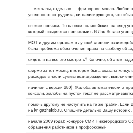
— металлы, отдельно — фритюрное масло. Любое 
уволенного сотрудника, сигнализирующего, что «бы
свежие пончики. По словам полицейских, на след 
который швыряется пончиками». В Лас-Вегасе угонщ
МОТ и другим органам в лучшей степени взаимодейс
была проблема обеспечения права на свободу объед
сидеть и на все это смотреть? Конечно, об этом на
фирме за тот месяц, в котором была оказана консул
расходов в части суммы вознаграждения, выплачен
начиная с версии 280). Жалоба автоматически отп
консоли, жалобы на пустой текст не рассматриваютс
помочь другому не наступить на те же грабли. Если
на knigazhalob.ru. Опишите детально Вашу историю, 
начале 2009 года); конкурсе СМИ Нижегородского 
обращения работников в профсоюзный