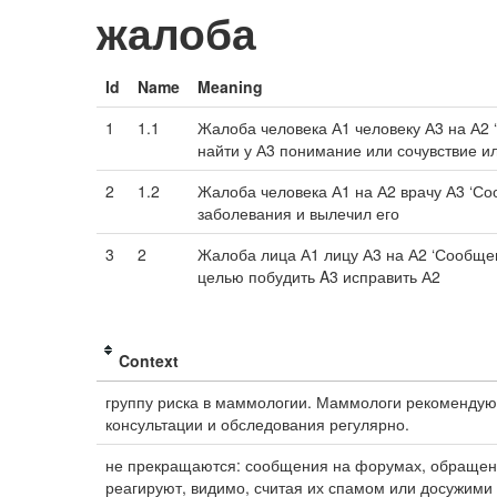
жалоба
Id
Name
Meaning
1
1.1
Жалоба человека А1 человеку А3 на А2 
найти у А3 понимание или сочувствие и
2
1.2
Жалоба человека А1 на А2 врачу А3 ‘Со
заболевания и вылечил его
3
2
Жалоба лица А1 лицу А3 на А2 ‘Сообще
целью побудить A3 исправить А2
Context
группу риска в маммологии. Маммологи рекомендуют
консультации и обследования регулярно.
не прекращаются: сообщения на форумах, обращен
реагируют, видимо, считая их спамом или досужими