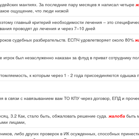
судейских мантиях. За последние пару месяцев я написал четыре
ж
Такое ощущение, что люди низкой
 поэтому главный критерий необходимости лечения – это специфич
вания проводят до лечения и через 7–10 дней
 сроков судебных разбирательств. ЕСПЧ удовлетворяет около 80%
ж
где игрок был незаслуженно наказан за флуд в приват сотруднику п
омляемость, к которым через 1 - 2 года присоединяются одышка 
в связи с навязыванием вам ТО КПУ через договор, ЕПД и проче
сяц. 3.2 Как, стало быть, обжаловать решение суда.
жалоба
быть м
ными лицами,
тников, либо других проверок в ИК осужденных, способных принест