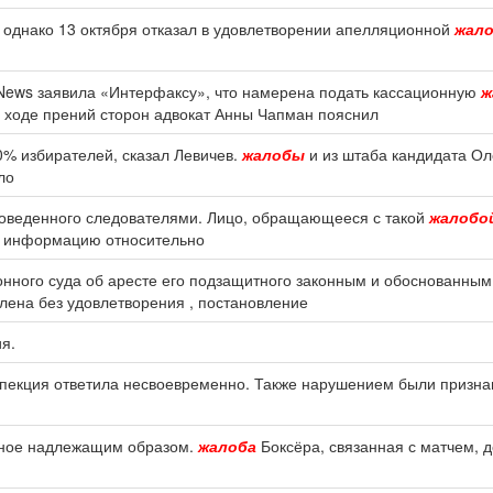
, однако 13 октября отказал в удовлетворении апелляционной
жал
feNews заявила «Интерфаксу», что намерена подать кассационную
ж
В ходе прений сторон адвокат Анны Чапман пояснил
0% избирателей, сказал Левичев.
жалобы
и из штаба кандидата Ол
ло
проведенного следователями. Лицо, обращающееся с такой
жалобо
ть информацию относительно
онного суда об аресте его подзащитного законным и обоснованным
лена без удовлетворения , постановление
я.
пекция ответила несвоевременно. Также нарушением были признан
нное надлежащим образом.
жалоба
Боксёра, связанная с матчем, 