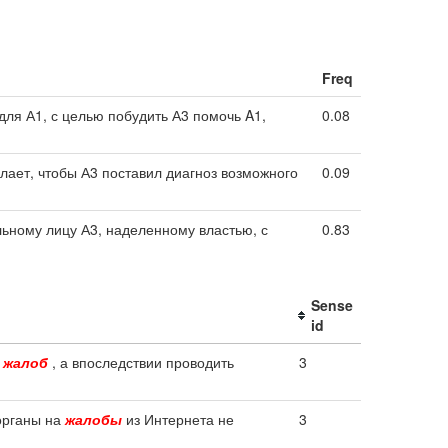
Freq
для А1, с целью побудить А3 помочь A1,
0.08
лает, чтобы А3 поставил диагноз возможного
0.09
ьному лицу А3, наделенному властью, с
0.83
Sense
id
я
жалоб
, а впоследствии проводить
3
органы на
жалобы
из Интернета не
3