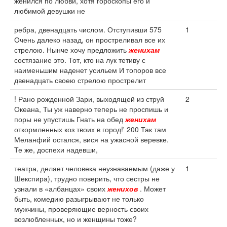
женился по любви, хотя гороскопы его и
любимой девушки не
ребра, двенадцать числом. Отступивши 575
1
Очень далеко назад, он простреливал все их
стрелою. Нынче хочу предложить
женихам
состязание это. Тот, кто на лук тетиву с
наименьшим наденет усильем И топоров все
двенадцать своею стрелою прострелит
! Рано рожденной Зари, выходящей из струй
2
Океана, Ты уж наверно теперь не проспишь и
поры не упустишь Гнать на обед
женихам
откормленных коз твоих в город!' 200 Так там
Меланфий остался, вися на ужасной веревке.
Те же, доспехи надевши,
театра, делает человека неузнаваемым (даже у
1
Шекспира), трудно поверить, что сестры не
узнали в «албанцах» своих
женихов
. Может
быть, комедию разыгрывают не только
мужчины, проверяющие верность своих
возлюбленных, но и женщины тоже?