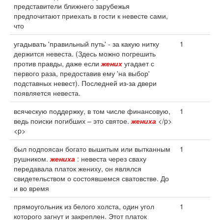
представители ближнего зарубежья
предпочитают приехать в гости к невесте сами,
что
угадывать 'правильный путь' - за какую нитку
1
держится невеста. (Здесь можно погрешить
против правды, даже если
жених
угадает с
первого раза, предоставив ему 'на выбор'
подставных невест). Последней из-за двери
появляется невеста.
всяческую поддержку, в том числе финансовую,
1
ведь поиски погибших – это святое.
жениха
</p>
<p>
был подпоясан богато вышитым или вытканным
1
рушником.
жениха
: невеста через сваху
передавала платок жениху, он являлся
свидетельством о состоявшемся сватовстве. До
и во время
прямоугольник из белого холста, один угол
1
которого загнут и закреплен. Этот платок