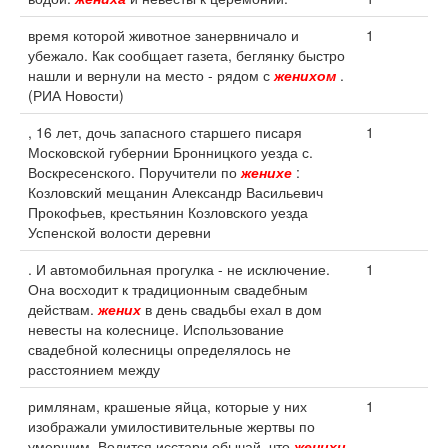
время которой животное занервничало и
1
убежало. Как сообщает газета, беглянку быстро
нашли и вернули на место - рядом с
женихом
.
(РИА Новости)
, 16 лет, дочь запасного старшего писаря
1
Московской губернии Бронницкого уезда с.
Воскресенского. Поручители по
женихе
:
Козловский мещанин Александр Васильевич
Прокофьев, крестьянин Козловского уезда
Успенской волости деревни
. И автомобильная прогулка - не исключение.
1
Она восходит к традиционным свадебным
действам.
жених
в день свадьбы ехал в дом
невесты на колеснице. Использование
свадебной колесницы определялось не
расстоянием между
римлянам, крашеные яйца, которые у них
1
изображали умилостивительные жертвы по
умершим. Водится исстари обычай, что
женихи