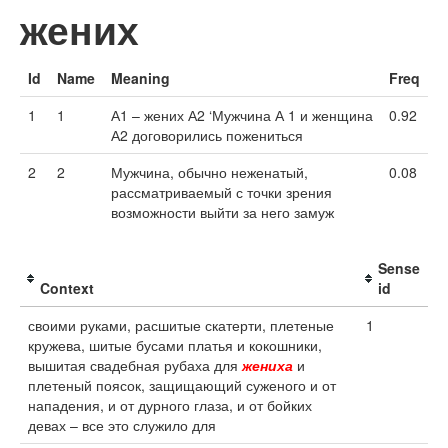
жених
Id
Name
Meaning
Freq
1
1
А1 – жених А2 ‘Мужчина А 1 и женщина
0.92
А2 договорились пожениться
2
2
Мужчина, обычно неженатый,
0.08
рассматриваемый с точки зрения
возможности выйти за него замуж
Sense
Context
id
своими руками, расшитые скатерти, плетеные
1
кружева, шитые бусами платья и кокошники,
вышитая свадебная рубаха для
жениха
и
плетеный поясок, защищающий суженого и от
нападения, и от дурного глаза, и от бойких
девах – все это служило для