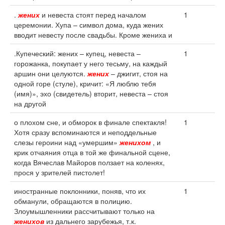
.
жених
и невеста стоят перед началом
1
церемонии. Хупа – символ дома, куда жених
вводит невесту после свадьбы. Кроме жениха и
.Купеческий: жених – купец, невеста –
1
горожанка, покупает у него тесьму, на каждый
аршин они целуются.
жених
– джигит, стоя на
одной горе (стуле), кричит: «Я люблю тебя
(имя)», эхо (свидетель) вторит, невеста – стоя
на другой
о плохом сне, и обморок в финале спектакля!
1
Хотя сразу вспоминаются и неподдельные
слезы героини над «умершим»
женихом
, и
крик отчаяния отца в той же финальной сцене,
когда Вячеслав Майоров ползает на коленях,
прося у зрителей пистолет!
иностранные поклонники, поняв, что их
1
обманули, обращаются в полицию.
Злоумышленники рассчитывают только на
женихов
из дальнего зарубежья, т.к.