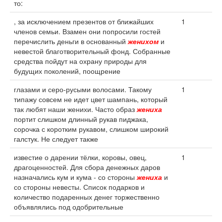
то:
, за исключением презентов от ближайших
1
членов семьи. Взамен они попросили гостей
перечислить деньги в основанный
женихом
и
невестой благотворительный фонд. Собранные
средства пойдут на охрану природы для
будущих поколений, поощрение
глазами и серо-русыми волосами. Такому
1
типажу совсем не идет цвет шампань, который
так любят наши женихи. Часто образ
жениха
портит слишком длинный рукав пиджака,
сорочка с коротким рукавом, слишком широкий
галстук. Не следует также
известие о дарении тёлки, коровы, овец,
1
драгоценностей. Для сбора денежных даров
назначались кум и кума - со стороны
жениха
и
со стороны невесты. Список подарков и
количество подаренных денег торжественно
объявлялись под одобрительные