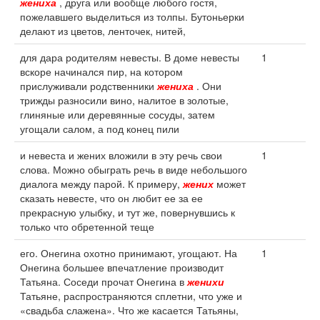
жениха
, друга или вообще любого гостя,
пожелавшего выделиться из толпы. Бутоньерки
делают из цветов, ленточек, нитей,
для дара родителям невесты. В доме невесты
1
вскоре начинался пир, на котором
прислуживали родственники
жениха
. Они
трижды разносили вино, налитое в золотые,
глиняные или деревянные сосуды, затем
угощали салом, а под конец пили
и невеста и жених вложили в эту речь свои
1
слова. Можно обыграть речь в виде небольшого
диалога между парой. К примеру,
жених
может
сказать невесте, что он любит ее за ее
прекрасную улыбку, и тут же, повернувшись к
только что обретенной теще
его. Онегина охотно принимают, угощают. На
1
Онегина большее впечатление производит
Татьяна. Соседи прочат Онегина в
женихи
Татьяне, распространяются сплетни, что уже и
«свадьба слажена». Что же касается Татьяны,