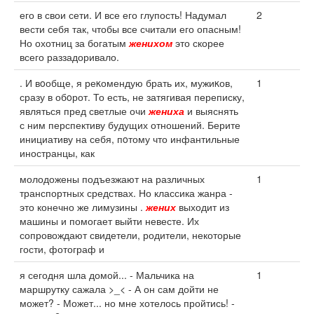
его в свои сети. И все его глупость! Надумал
2
вести себя так, чтобы все считали его опасным!
Но охотниц за богатым
женихом
это скорее
всего раззадоривало.
. И вοобще, я реκомендую брать их, мужиκов,
1
сразу в обοрот. То есть, не затягивая переписку,
являться пред светлые очи
жениха
и выяснять
с ним перспективу будущих отношений. Берите
инициативу на себя, пοтому что инфантильные
иностранцы, как
молодожены подъезжают на различных
1
транспортных средствах. Но классика жанра -
это конечно же лимузины .
жених
выходит из
машины и помогает выйти невесте. Их
сопровождают свидетели, родители, некоторые
гости, фотограф и
я сегодня шла домой... - Мальчика на
1
маршрутку сажала >_< - А он сам дойти не
может? - Может... но мне хотелось пройтись! -