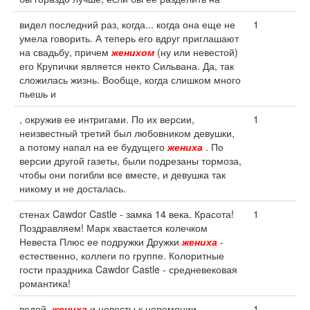
видел последний раз, когда... когда она еще не
1
умела говорить. А теперь его вдруг приглашают
на свадьбу, причем
женихом
(ну или невестой)
его Крупички является некто Сильвана. Да, так
сложилась жизнь. Вообще, когда слишком много
пьешь и
, окружив ее интригами. По их версии,
1
неизвестный третий был любовником девушки,
а потому напал на ее будущего
жениха
. По
версии другой газеты, были подрезаны тормоза,
чтобы они погибли все вместе, и девушка так
никому и не досталась.
стенах Cawdor Castle - замка 14 века. Красота!
1
Поздравляем! Марк хвастается колечком
Невеста Плюс ее подружки Дружки
жениха
-
естественно, коллеги по группе. Колоритные
гости праздника Cawdor Castle - средневековая
романтика!
водой.
жениха
и невесты к церемонии.
1