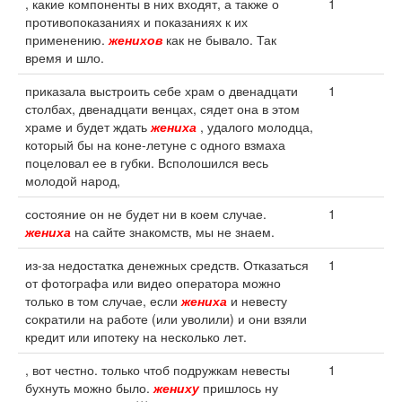
, какие компоненты в них входят, а также о
1
противопоказаниях и показаниях к их
применению.
женихов
как не бывало. Так
время и шло.
приказала выстроить себе храм о двенадцати
1
столбах, двенадцати венцах, сядет она в этом
храме и будет ждать
жениха
, удалого молодца,
который бы на коне-летуне с одного взмаха
поцеловал ее в губки. Всполошился весь
молодой народ,
состояние он не будет ни в коем случае.
1
жениха
на сайте знакомств, мы не знаем.
из-за недостатка денежных средств. Отказаться
1
от фотографа или видео оператора можно
только в том случае, если
жениха
и невесту
сократили на работе (или уволили) и они взяли
кредит или ипотеку на несколько лет.
, вот честно. только чтоб подружкам невесты
1
бухнуть можно было.
жениху
пришлось ну