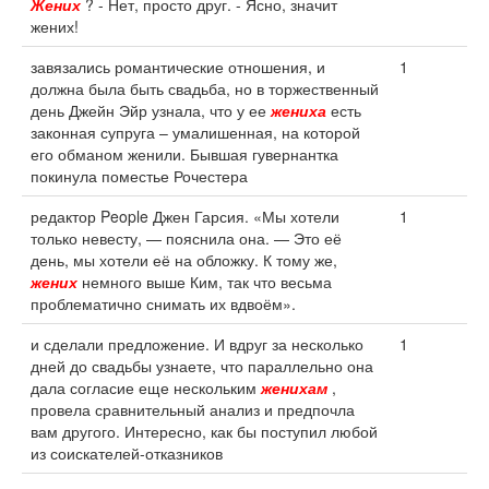
Жених
? - Нет, просто друг. - Ясно, значит
жених!
завязались романтические отношения, и
1
должна была быть свадьба, но в торжественный
день Джейн Эйр узнала, что у ее
жениха
есть
законная супруга – умалишенная, на которой
его обманом женили. Бывшая гувернантка
покинула поместье Рочестера
редактор People Джен Гарсия. «Мы хотели
1
только невесту, — пояснила она. — Это её
день, мы хотели её на обложку. К тому же,
жених
немного выше Ким, так что весьма
проблематично снимать их вдвоём».
и сделали предложение. И вдруг за несколько
1
дней до свадьбы узнаете, что параллельно она
дала согласие еще нескольким
женихам
,
провела сравнительный анализ и предпочла
вам другого. Интересно, как бы поступил любой
из соискателей-отказников