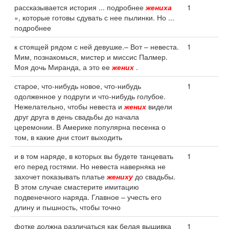
рассказывается история ... подробнее
жениха
1
», которые готовы сдувать с нее пылинки. Но ...
подробнее
к стоящей рядом с ней девушке.– Вот – невеста.
1
Мим, познакомься, мистер и миссис Палмер.
Моя дочь Миранда, а это ее
жених
.
старое, что-нибудь новое, что-нибудь
1
одолженное у подруги и что-нибудь голубое.
Нежелательно, чтобы невеста и
жених
видели
друг друга в день свадьбы до начала
церемонии. В Америке популярна песенка о
том, в какие дни стоит выходить
и в том наряде, в которых вы будете танцевать
1
его перед гостями. Но невеста наверняка не
захочет показывать платье
жениху
до свадьбы.
В этом случае смастерите имитацию
подвенечного наряда. Главное – учесть его
длину и пышность, чтобы точно
фотке должна различаться как белая вышивка
1