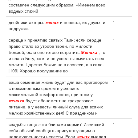
составлен следующим образом: «Именем всех
водных стихий
двойники-актеры.
жених
и невеста, их друзья и
1
подружки.
сердца к принятию святых Таин; если сердце
1
право стало во утробе твоей, по милости
Божией, если оно готово встретить
Жениха
, то
и слава Богу, хотя и не успел ты вычитать всех
молитв. Царство Божие не в словеси, а в силе.
[109] Хорошо послушание во
ваша семейная жизнь будет для вас приговором
1
с пожизненным сроком в условиях
максимальной комфортности, при этом у
жениха
будет абонемент на трехразовое
питание, а у невесты личный слуга для всяких
мелких хозяйственных дел! С праздником и
свадьбы теще зятя блинами кормит' Изживший
1
себя обычай сообщать присутствующим о
целомудренности невесты. Если
жених
выедал