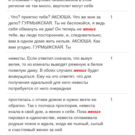
регионе не так много, вертолет могут себе
. Что? приятно тебе? АКСЮША. Что же мне за
1
дело? ГУРМЫЖСКАЯ. Ты не беспокойся, я ведь
себя обмануть не дам! Он теперь не
жених
тебе, вы люди посторонние, и, следовательно,
вам в одном доме жить нельзя. АКСЮША. Как
вам угодно. ГУРМЫЖСКАЯ. Ты
невесты. Если ответил сначала, что выкуп
1
велик, то из комнаты выводят ряженую в белое
пожилую даму. В обоих случаях
жених
будет
возмущаться. Ему на это ответят, что для
получения идеальной для него невесты
потребуется от него очередная
простилась с отчим домом и нужно везти ее
1
обратно. Так с полчаса проспорив, невеста
ехала в свой дом, а жених к себе. Пока
жених
пировал в одиночестве, невеста оплакивала
родные покои и ждала, когда же пьяный, сытый
и счастливый жених за ней