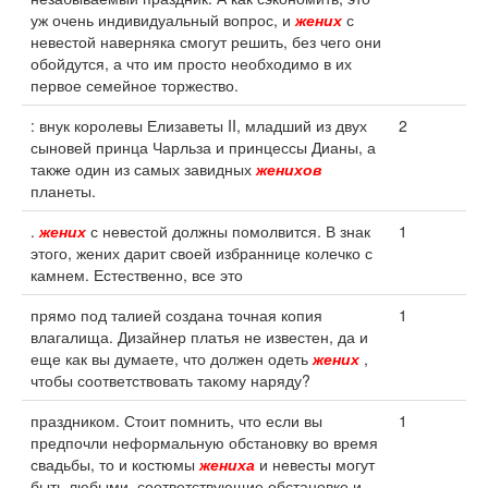
уж очень индивидуальный вопрос, и
жених
с
невестой наверняка смогут решить, без чего они
обойдутся, а что им просто необходимо в их
первое семейное торжество.
: внук королевы Елизаветы II, младший из двух
2
сыновей принца Чарльза и принцессы Дианы, а
также один из самых завидных
женихов
планеты.
.
жених
с невестой должны помолвится. В знак
1
этого, жених дарит своей избраннице колечко с
камнем. Естественно, все это
прямо под талией создана точная копия
1
влагалища. Дизайнер платья не известен, да и
еще как вы думаете, что должен одеть
жених
,
чтобы соответствовать такому наряду?
праздником. Стоит помнить, что если вы
1
предпочли неформальную обстановку во время
свадьбы, то и костюмы
жениха
и невесты могут
быть любыми, соответствующие обстановке и