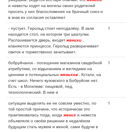
и невесты ходят на могилы своих родителей
просить у них благословения на брачный союз и
в знак их согласия оставляют
- пустует. Герольд стоит неподалёку. В зале
1
находится стол, на котором три шкатулки.
Распахивается дверь, входят
женихи
,
кланяются принцессе. Герольд разворачивает
свиток и торжественно зачитывает.
бобруйчанок - посещение магазинов свадебной
1
атрибутики, со вздыханием и взглядами на
ценники и потенциальных
женихов
. Кстати, на
счет школ. Ничего вузовского в Бобруйске нет.
Есть - в Могилеве: пищевой, пед,
технологический. В нем и
ситуации выделять ее не совсем уместно, по
1
той простой причине, что исторически это
практиковалась тогда, когда
жених
и невеста
объявляли о своём решении в недалёком
будущем стать мужем и женой, сами будучи в