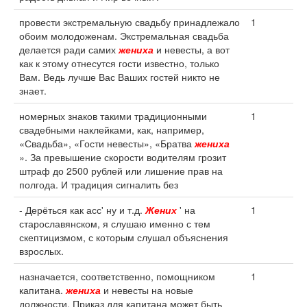
провести экстремальную свадьбу принадлежало
1
обоим молодоженам. Экстремальная свадьба
делается ради самих
жениха
и невесты, а вот
как к этому отнесутся гости известно, только
Вам. Ведь лучше Вас Ваших гостей никто не
знает.
номерных знаков такими традиционными
1
свадебными наклейками, как, например,
«Свадьба», «Гости невесты», «Братва
жениха
». За превышение скорости водителям грозит
штраф до 2500 рублей или лишение прав на
полгода. И традиция сигналить без
- Дерёться как асс' ну и т.д.
Жених
' на
1
старославянском, я слушаю именно с тем
скептицизмом, с которым слушал объяснения
взрослых.
назначается, соответственно, помощником
1
капитана.
жениха
и невесты на новые
должности. Приказ для капитана может быть