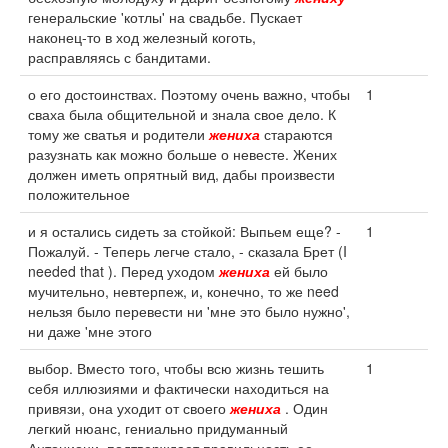
генеральские 'котлы' на свадьбе. Пускает
наконец-то в ход железный коготь,
расправляясь с бандитами.
о его достоинствах. Поэтому очень важно, чтобы
1
сваха была общительной и знала свое дело. К
тому же сватья и родители
жениха
стараются
разузнать как можно больше о невесте. Жених
должен иметь опрятный вид, дабы произвести
положительное
и я остались сидеть за стойкой: Выпьем еще? -
1
Пожалуй. - Теперь легче стало, - сказала Брет (I
needed that ). Перед уходом
жениха
ей было
мучительно, невтерпеж, и, конечно, то же need
нельзя было перевести ни 'мне это было нужно',
ни даже 'мне этого
выбор. Вместо того, чтобы всю жизнь тешить
1
себя иллюзиями и фактически находиться на
привязи, она уходит от своего
жениха
. Один
легкий нюанс, гениально придуманный