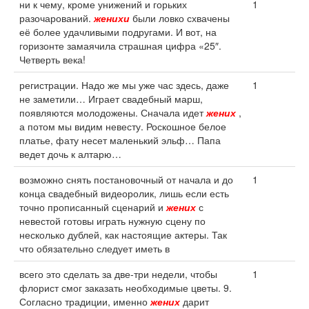
ни к чему, кроме унижений и горьких
1
разочарований.
женихи
были ловко схвачены
её более удачливыми подругами. И вот, на
горизонте замаячила страшная цифра «25″.
Четверть века!
регистрации. Надо же мы уже час здесь, даже
1
не заметили… Играет свадебный марш,
появляются молодожены. Сначала идет
жених
,
а потом мы видим невесту. Роскошное белое
платье, фату несет маленький эльф… Папа
ведет дочь к алтарю…
возможно снять постановочный от начала и до
1
конца свадебный видеоролик, лишь если есть
точно прописанный сценарий и
жених
с
невестой готовы играть нужную сцену по
несколько дублей, как настоящие актеры. Так
что обязательно следует иметь в
всего это сделать за две-три недели, чтобы
1
флорист смог заказать необходимые цветы. 9.
Согласно традиции, именно
жених
дарит