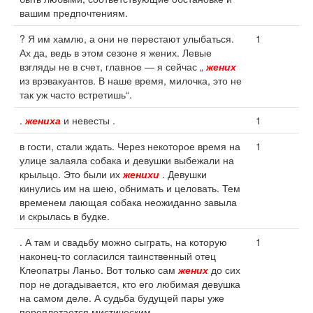
вашим предпочтениям.
? Я им хамлю, а они не перестают улыбаться.
1
Ах да, ведь в этом сезоне я жених. Левые
взгляды не в счет, главное — я сейчас „
жених
из врэвакуантов. В наше время, милочка, это не
так уж часто встретишь“.
.
жениха
и невесты .
1
в гости, стали ждать. Через некоторое время на
1
улице залаяла собака и девушки выбежали на
крыльцо. Это были их
женихи
. Девушки
кинулись им на шею, обнимать и целовать. Тем
временем лающая собака неожиданно завыла
и скрылась в будке.
. А там и свадьбу можно сыграть, на которую
1
наконец-то согласился таинственный отец
Клеопатры Ланьо. Вот только сам
жених
до сих
пор не догадывается, кто его любимая девушка
на самом деле. А судьба будущей пары уже
переплетается мистическим