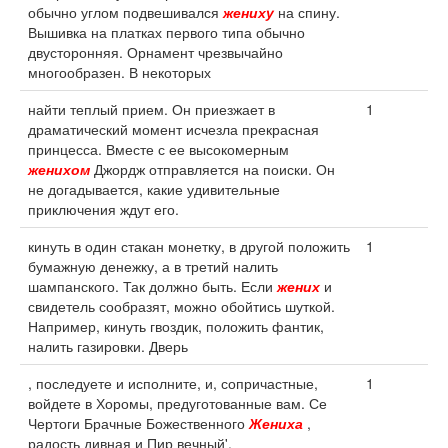
обычно углом подвешивался
жениху
на спину.
Вышивка на платках первого типа обычно
двусторонняя. Орнамент чрезвычайно
многообразен. В некоторых
найти теплый прием. Он приезжает в
1
драматический момент исчезла прекрасная
принцесса. Вместе с ее высокомерным
женихом
Джордж отправляется на поиски. Он
не догадывается, какие удивительные
приключения ждут его.
кинуть в один стакан монетку, в другой положить
1
бумажную денежку, а в третий налить
шампанского. Так должно быть. Если
жених
и
свидетель сообразят, можно обойтись шуткой.
Например, кинуть гвоздик, положить фантик,
налить газировки. Дверь
, последуете и исполните, и, сопричастные,
1
войдете в Хоромы, предуготованные вам. Се
Чертоги Брачные Божественного
Жениха
,
радость дивная и Пир вечный'.