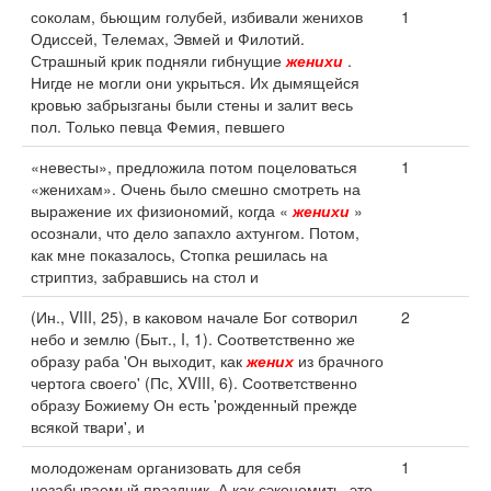
соколам, бьющим голубей, избивали женихов
1
Одиссей, Телемах, Эвмей и Филотий.
Страшный крик подняли гибнущие
женихи
.
Нигде не могли они укрыться. Их дымящейся
кровью забрызганы были стены и залит весь
пол. Только певца Фемия, певшего
«невесты», предложила потом поцеловаться
1
«женихам». Очень было смешно смотреть на
выражение их физиономий, когда «
женихи
»
осознали, что дело запахло ахтунгом. Потом,
как мне показалось, Стопка решилась на
стриптиз, забравшись на стол и
(Ин., VIII, 25), в каковом начале Бог сотворил
2
небо и землю (Быт., I, 1). Соответственно же
образу раба 'Он выходит, как
жених
из брачного
чертога своего' (Пс, XVIII, 6). Соответственно
образу Божиему Он есть 'рожденный прежде
всякой твари', и
молодоженам организовать для себя
1
незабываемый праздник. А как сэкономить, это