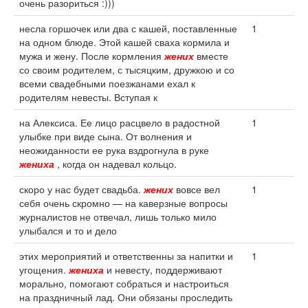
очень разориться :)))
несла горшочек или два с кашей, поставленные
1
на одном блюде. Этой кашей сваха кормила и
мужа и жену. После кормления
жених
вместе
со своим родителем, с тысяцким, дружкою и со
всеми свадебными поезжанами ехал к
родителям невесты. Вступая к
на Алексиса. Ее лицо расцвело в радостной
1
улыбке при виде сына. От волнения и
неожиданности ее рука вздрогнула в руке
жениха
, когда он надевал кольцо.
скоро у нас будет свадьба.
жених
вовсе вел
1
себя очень скромно — на каверзные вопросы
журналистов не отвечал, лишь только мило
улыбался и то и дело
этих мероприятий и ответственны за напитки и
1
угощения.
жениха
и невесту, поддерживают
морально, помогают собраться и настроиться
на праздничный лад. Они обязаны проследить