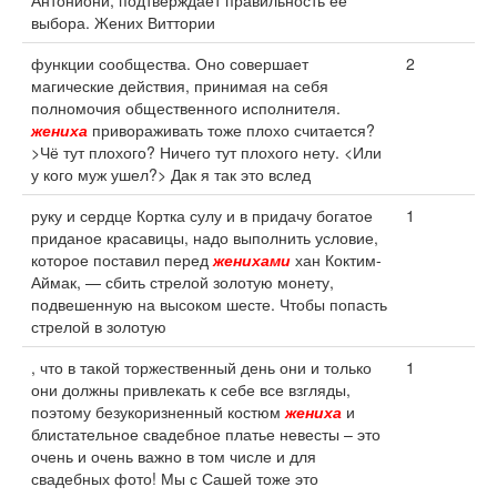
Антониони, подтверждает правильность ее
выбора. Жених Виттории
функции сообщества. Оно совершает
2
магические действия, принимая на себя
полномочия общественного исполнителя.
жениха
привораживать тоже плохо считается?
>Чё тут плохого? Ничего тут плохого нету. <Или
у кого муж ушел?> Дак я так это вслед
руку и сердце Кортка сулу и в придачу богатое
1
приданое красавицы, надо выполнить условие,
которое поставил перед
женихами
хан Коктим-
Аймак, — сбить стрелой золотую монету,
подвешенную на высоком шесте. Чтобы попасть
стрелой в золотую
, что в такой торжественный день они и только
1
они должны привлекать к себе все взгляды,
поэтому безукоризненный костюм
жениха
и
блистательное свадебное платье невесты – это
очень и очень важно в том числе и для
свадебных фото! Мы с Сашей тоже это