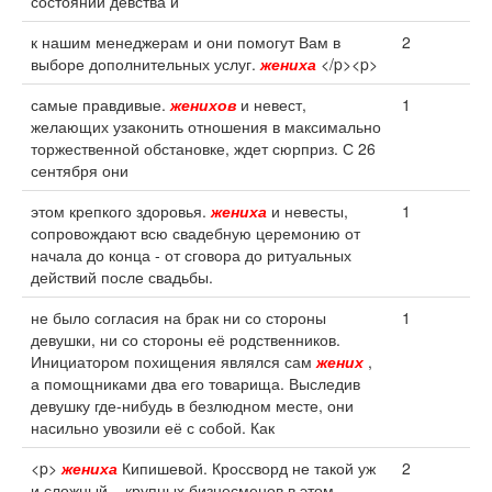
состоянии девства и
к нашим менеджерам и они помогут Вам в
2
выборе дополнительных услуг.
жениха
</p><p>
самые правдивые.
женихов
и невест,
1
желающих узаконить отношения в максимально
торжественной обстановке, ждет сюрприз. С 26
сентября они
этом крепкого здоровья.
жениха
и невесты,
1
сопровождают всю свадебную церемонию от
начала до конца - от сговора до ритуальных
действий после свадьбы.
не было согласия на брак ни со стороны
1
девушки, ни со стороны её родственников.
Инициатором похищения являлся сам
жених
,
а помощниками два его товарища. Выследив
девушку где-нибудь в безлюдном месте, они
насильно увозили её с собой. Как
<p>
жениха
Кипишевой. Кроссворд не такой уж
2
и сложный – крупных бизнесменов в этом