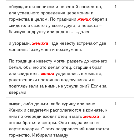
обсуждается женихом и невестой совместно,
1
для успешного проведения церемонии и
торжества в целом. По традиции
жених
берет в
свидетели своего лучшего друга, а невеста –
близкую подружку или родств... ...далее
и узорами.
жениха
, где невесту встречают две
1
женщины: замужняя и незамужняя.
По традиции невесту могли раздеть до нижнего
1
белья, обычно это делал отец, старший брат
или свидетель.
жених
уединялись в комнате,
родственники постоянно подслушивали и
подглядывали за ними, не уснули они? Если за
дверьми
выкуп, либо деньги, либо курицу или вино.
1
Жених и свидетели располагаются в комнате, к
ним по очереди входят отец и мать
жениха
, а
потом братья и сестры. Они поздравляют и
дарят подарки. С этих поздравлений начитается
торжество. Избирали тамаду