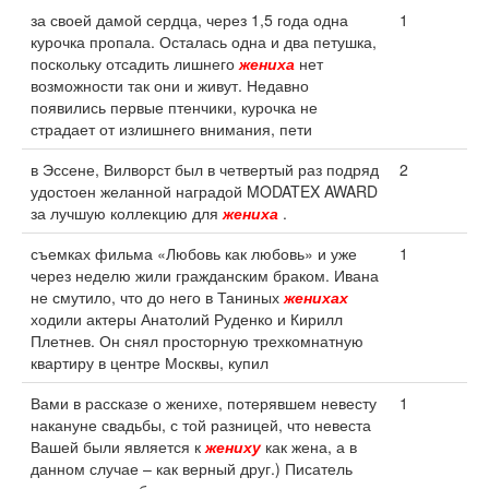
за своей дамой сердца, через 1,5 года одна
1
курочка пропала. Осталась одна и два петушка,
поскольку отсадить лишнего
жениха
нет
возможности так они и живут. Недавно
появились первые птенчики, курочка не
страдает от излишнего внимания, пети
в Эссене, Вилворст был в четвертый раз подряд
2
удостоен желанной наградой MODATEX AWARD
за лучшую коллекцию для
жениха
.
съемках фильма «Любовь как любовь» и уже
1
через неделю жили гражданским браком. Ивана
не смутило, что до него в Таниных
женихах
ходили актеры Анатолий Руденко и Кирилл
Плетнев. Он снял просторную трехкомнатную
квартиру в центре Москвы, купил
Вами в рассказе о женихе, потерявшем невесту
1
накануне свадьбы, с той разницей, что невеста
Вашей были является к
жениху
как жена, а в
данном случае – как верный друг.) Писатель