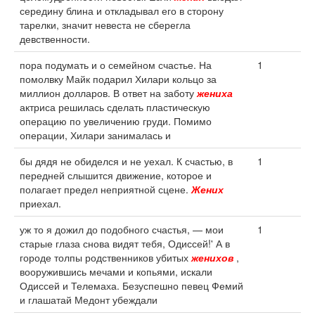
середину блина и откладывал его в сторону
тарелки, значит невеста не сберегла
девственности.
пора подумать и о семейном счастье. На
1
помолвку Майк подарил Хилари кольцо за
миллион долларов. В ответ на заботу
жениха
актриса решилась сделать пластическую
операцию по увеличению груди. Помимо
операции, Хилари занималась и
бы дядя не обиделся и не уехал. К счастью, в
1
передней слышится движение, которое и
полагает предел неприятной сцене.
Жених
приехал.
уж то я дожил до подобного счастья, — мои
1
старые глаза снова видят тебя, Одиссей!' А в
городе толпы родственников убитых
женихов
,
вооружившись мечами и копьями, искали
Одиссей и Телемаха. Безуспешно певец Фемий
и глашатай Медонт убеждали