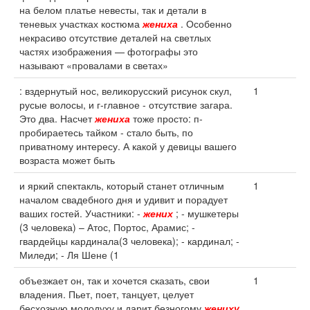
на белом платье невесты, так и детали в
теневых участках костюма
жениха
. Особенно
некрасиво отсутствие деталей на светлых
частях изображения — фотографы это
называют «провалами в светах»
: вздернутый нос, великорусский рисунок скул,
1
русые волосы, и г-главное - отсутствие загара.
Это два. Насчет
жениха
тоже просто: п-
пробираетесь тайком - стало быть, по
приватному интересу. А какой у девицы вашего
возраста может быть
и яркий спектакль, который станет отличным
1
началом свадебного дня и удивит и порадует
ваших гостей. Участники: -
жених
; - мушкетеры
(3 человека) – Атос, Портос, Арамис; -
гвардейцы кардинала(3 человека); - кардинал; -
Миледи; - Ля Шене (1
объезжает он, так и хочется сказать, свои
1
владения. Пьет, поет, танцует, целует
бесхозную молодуху и дарит безногому
жениху