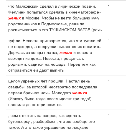
что Маяковский сделал в лирической поэзии,
1
Феллини попытался сделать в кинематографе».
жених
в Москве. Чтобы не везти большую кучу
родственников в Подмосковье, решили
расписываться в его ТУШИНСКОМ ЗАГСЕ (речь
туфли. Невеста притворяется, что эти туфли ей
1
не подходят, а подружки пытаются их похитить.
Держась за концы платка,
жених
и невеста
выходят из дома. Невеста, прощаясь с
родными, садится на лошадь. Перед тем как
отправиться ей дают выпить
целомудренных лет прошли. Настал день
1
свадьбы, за которой неотвратно последовала
первая брачная ночь. Молодого
жениха
(Иакову было тогда восемьдесят три года!)
напоили до потери памяти.
, чем ответить на вопрос, как сделать
1
бутоньерку , разберёмся, что же вообще это
такое. А это такое украшение на лацкане