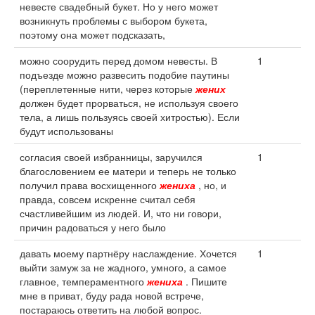
невесте свадебный букет. Но у него может
возникнуть проблемы с выбором букета,
поэтому она может подсказать,
можно соорудить перед домом невесты. В
1
подъезде можно развесить подобие паутины
(переплетенные нити, через которые
жених
должен будет прорваться, не используя своего
тела, а лишь пользуясь своей хитростью). Если
будут использованы
согласия своей избранницы, заручился
1
благословением ее матери и теперь не только
получил права восхищенного
жениха
, но, и
правда, совсем искренне считал себя
счастливейшим из людей. И, что ни говори,
причин радоваться у него было
давать моему партнёру наслаждение. Хочется
1
выйти замуж за не жадного, умного, а самое
главное, темпераментного
жениха
. Пишите
мне в приват, буду рада новой встрече,
постараюсь ответить на любой вопрос.