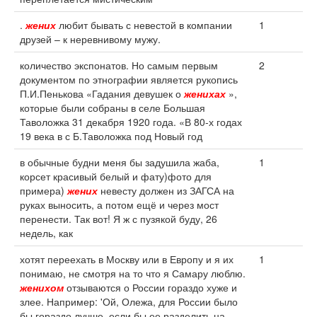
.
жених
любит бывать с невестой в компании
1
друзей – к неревнивому мужу.
количество экспонатов. Но самым первым
2
документом по этнографии является рукопись
П.И.Пенькова «Гадания девушек о
женихах
»,
которые были собраны в селе Большая
Таволожка 31 декабря 1920 года. «В 80-х годах
19 века в с Б.Таволожка под Новый год
в обычные будни меня бы задушила жаба,
1
корсет красивый белый и фату)фото для
примера)
жених
невесту должен из ЗАГСА на
руках выносить, а потом ещё и через мост
перенести. Так вот! Я ж с пузякой буду, 26
недель, как
хотят переехать в Москву или в Европу и я их
1
понимаю, не смотря на то что я Самару люблю.
женихом
отзываются о России гораздо хуже и
злее. Например: 'Ой, Олежа, для России было
бы гораздо лучше, если бы ее разделить на