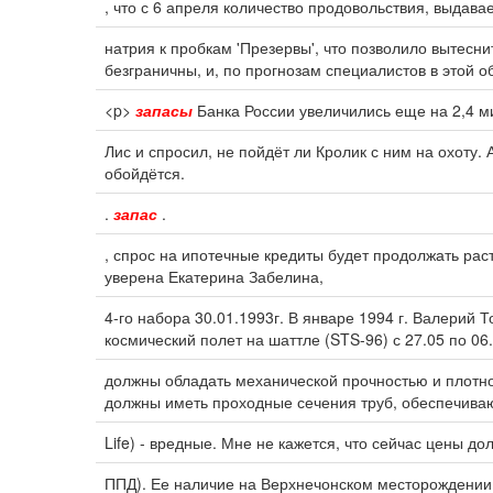
, что с 6 апреля количество продовольствия, выдав
натрия к пробкам 'Презервы', что позволило вытесн
безграничны, и, по прогнозам специалистов в этой о
<p>
запасы
Банка России увеличились еще на 2,4 м
Лис и спросил, не пойдёт ли Кролик с ним на охоту. А
обойдётся.
.
запас
.
, спрос на ипотечные кредиты будет продолжать рас
уверена Екатерина Забелина,
4-го набора 30.01.1993г. В январе 1994 г. Валерий
космический полет на шаттле (STS-96) с 27.05 по 06
должны обладать механической прочностью и плотн
должны иметь проходные сечения труб, обеспечив
Life) - вредные. Мне не кажется, что сейчас цены до
ППД). Ее наличие на Верхнечонском месторождении