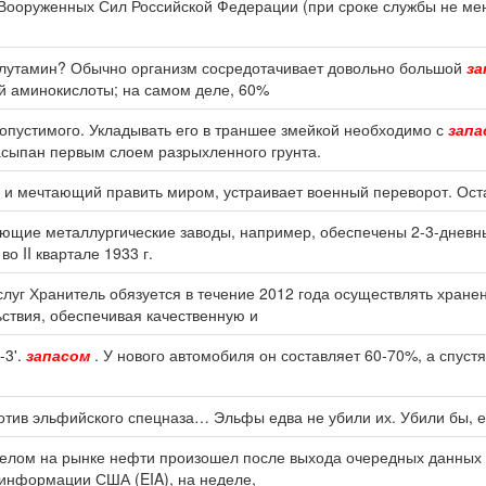
Вооруженных Сил Российской Федерации (при сроке службы не мен
 глутамин? Обычно организм сосредотачивает довольно большой
за
й аминокислоты; на самом деле, 60%
допустимого. Укладывать его в траншее змейкой необходимо с
запа
асыпан первым слоем разрыхленного грунта.
 и мечтающий править миром, устраивает военный переворот. Оста
твующие металлургические заводы, например, обеспечены 2-3-днев
о II квартале 1933 г.
луг Хранитель обязуется в течение 2012 года осуществлять хран
ьствия, обеспечивая качественную и
-3'.
запасом
. У нового автомобиля он составляет 60-70%, а спустя
тив эльфийского спецназа… Эльфы едва не убили их. Убили бы, 
релом на рынке нефти произошел после выхода очередных данных
информации США (EIA), на неделе,