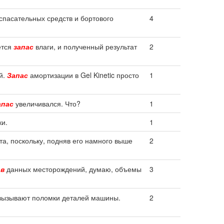
спасательных средств и бортового
4
ется
запас
влаги, и полученный результат
2
й.
Запас
амортизации в Gel Kinetic просто
1
апас
увеличивался. Что?
1
ки.
1
та, поскольку, подняв его намного выше
2
ов
данных месторождений, думаю, объемы
3
 вызывают поломки деталей машины.
2