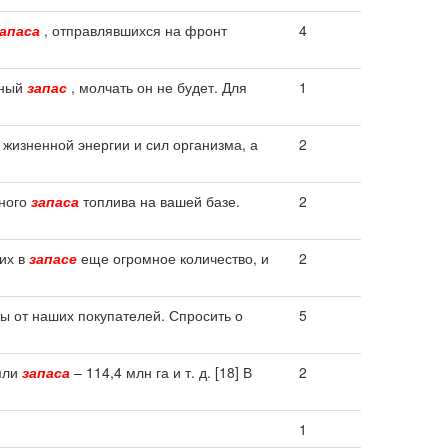
апаса
, отправлявшихся на фронт
4
рный
запас
, молчать он не будет. Для
1
жизненной энергии и сил организма, а
2
вного
запаса
топлива на вашей базе.
2
 их в
запасе
еще огромное количество, и
2
ы от наших покупателей. Спросить о
5
емли
запаса
– 114,4 млн га и т. д. [18] В
2
1