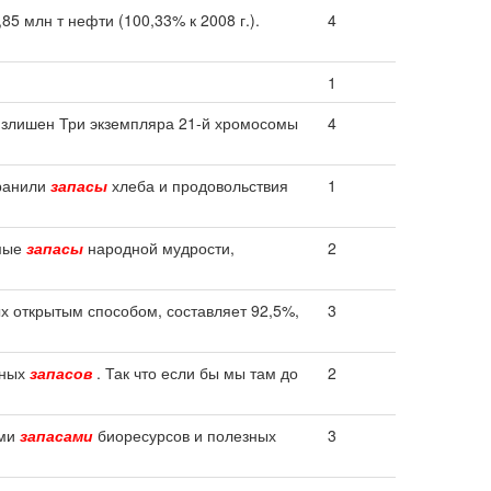
5 млн т нефти (100,33% к 2008 г.).
4
1
злишен Три экземпляра 21-й хромосомы
4
хранили
запасы
хлеба и продовольствия
1
емые
запасы
народной мудрости,
2
х открытым способом, составляет 92,5%,
3
ьных
запасов
. Так что если бы мы там до
2
ими
запасами
биоресурсов и полезных
3