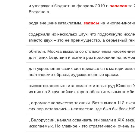
и утвержден бюджет на февраль 2010 г.
запасов
за 
Введено в
рода внешние катаклизмы.
запасы
на многие-многие
содержали их несколько штук, что подтолкнуло иссл
вместо двух – это не преимущество, а серьезный ге
обители. Москва выжила со стотысячным населением
для таких бедствий и всякий раз приходили на помо
для укрепления своих сил прикасался к матери-земл
поэтические образы, художественные краски.
высокотитанистых титаномагнетитовых руд Южного У
из них на 8 крупнейших горно-обогатительных комби
, огромное количество техники. Вот я вывел 112 ты
сих пор оставались - неизвестно, где был бы блок НА
, Белоруссии, начали осваивать эти земли в XIX ве
ископаемых. Но главное - это стратегически очень 