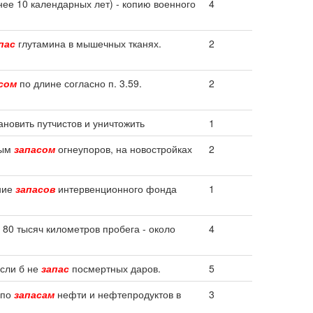
ее 10 календарных лет) - копию военного
4
пас
глутамина в мышечных тканях.
2
сом
по длине согласно п. 3.59.
2
новить путчистов и уничтожить
1
ным
запасом
огнеупоров, на новостройках
2
ение
запасов
интервенционного фонда
1
 80 тысяч километров пробега - около
4
если б не
запас
посмертных даров.
5
 по
запасам
нефти и нефтепродуктов в
3