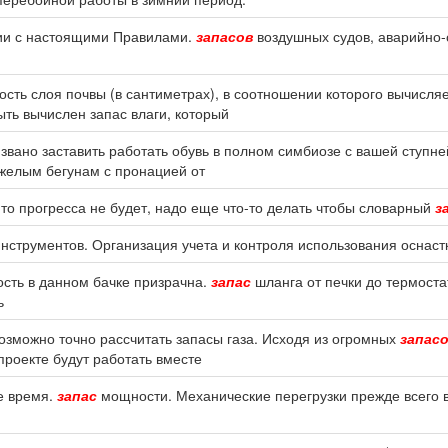
вии с настоящими Правилами.
запасов
воздушных судов, аварийно-
сть слоя почвы (в сантиметрах), в соотношении которого вычисля
ть вычислен запас влаги, который
звано заставить работать обувь в полном симбиозе с вашей ступне
желым бегунам с пронацией от
 то прогресса не будет, надо еще что-то делать чтобы словарный
з
нструментов. Организация учета и контроля использования оснаст
ость в данном бачке призрачна.
запас
шланга от печки до термоста
ь
озможно точно рассчитать запасы газа. Исходя из огромных
запас
 проекте будут работать вместе
е время.
запас
мощности. Механические перегрузки прежде всего