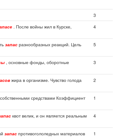
3
апасе
. После войны жил в Курске,
4
еть
запас
разнообразных реакций. Цель
5
сы
, основные фонды, оборотные
3
асов
жира в организме. Чувство голода
2
собственными средствами Коэффициент
1
запас
квот велик, и он является реальным
4
ый
запас
противогололедных материалов
1