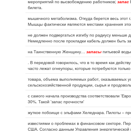
мероприятий по высвобождению работников;
запас
билета.
мышечного метаболизма. Откуда берется весь этот
Мышцы фактически являются местами хранения это
не должен подвергаться изгибу по радиусу меньше 
Немедленно после прокладки кабель должен быть з
на Таинственную Женщину…
запасы
питьевой воды
. В передовой говорилось, что в то время как дейс
часто лежат огнеупоры, которые потребуются только в
товара, объема выполняемых работ, оказываемых ус
сельскохозяйственной продукции, сырья и продовол
с самого начала производства соответствовали 'Евро
30%. Такой 'запас прочности'
жуткое побоище с эльфами Хеледнара. Пилоты – про
известиями о проблемах в финансовом секторе. Пе
США. Согласно данным Управления энергетической 