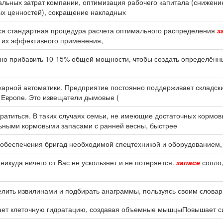
иальных затрат компании, оптимизация рабочего капитала (снижен
ых ценностей), сокращение накладных
тся стандартная процедура расчета оптимального распределения
з
е их эффективного применения,
льно прибавить 10-15% общей мощности, чтобы создать определён
жарной автоматики. Предприятие постоянно поддерживает складс
и Европе. Это извещатели дымовые (
кратиться. В таких случаях семьи, не имеющие достаточных кормо
ьными кормовыми запасами с ранней весны, быстрее
я обеспечения бригад необходимой спецтехникой и оборудованием
 никуда ничего от Вас не ускользнет и не потеряется.
запасе
сопло,
елить извилинами и подбирать анаграммы, пользуясь своим слов
ет клеточную гидратацию, создавая объемные мышцыПовышает си