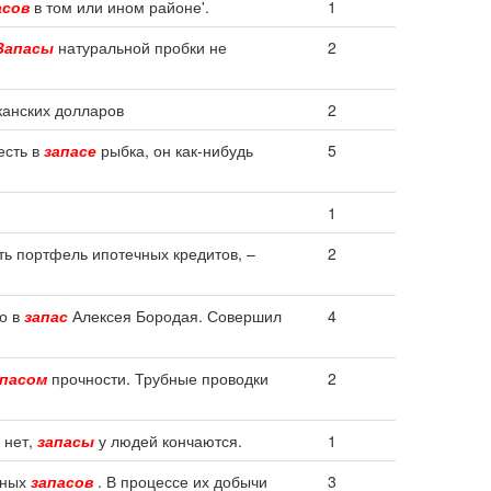
асов
в том или ином районе'.
1
Запасы
натуральной пробки не
2
канских долларов
2
есть в
запасе
рыбка, он как-нибудь
5
1
ть портфель ипотечных кредитов, –
2
го в
запас
Алексея Бородая. Совершил
4
апасом
прочности. Трубные проводки
2
 нет,
запасы
у людей кончаются.
1
дных
запасов
. В процессе их добычи
3