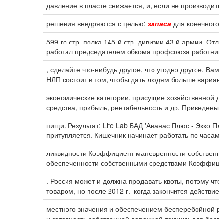
давление в пласте снижается, и, если не производит
решения внедряются с целью:
запаса
для конечного
599-го стр. полка 145-й стр. дивизии 43-й армии. От
работал председателем обкома профсоюза работни
, сделайте что-нибудь другое, что угодно другое. В
НЛП состоит в том, чтобы дать людям больше вариа
экономические категории, присущие хозяйственной 
средства, прибыль, рентабельность и др. Приведен
пищи. Результат: Life Lab БАД 'Ананас Плюс - Экко 
притупляется. Кишечник начинает работать по часам.
ликвидности Коэффициент маневренности собствен
обеспеченности собственными средствами Коэффиц
. Россия может и должна продавать квоты, потому чт
товаром, но после 2012 г., когда закончится действи
местного значения и обеспечением бесперебойной 
и готовность собственной дорожной техники для бе