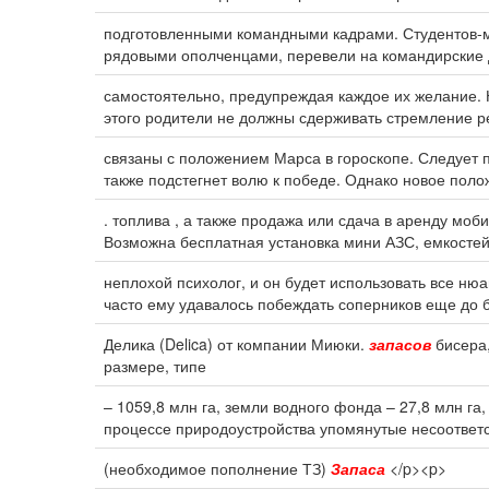
подготовленными командными кадрами. Студентов-м
рядовыми ополченцами, перевели на командирские 
самостоятельно, предупреждая каждое их желание. 
этого родители не должны сдерживать стремление ре
связаны с положением Марса в гороскопе. Следует пе
также подстегнет волю к победе. Однако новое пол
. топлива , а также продажа или сдача в аренду м
Возможна бесплатная установка мини АЗС, емкосте
неплохой психолог, и он будет использовать все нюа
часто ему удавалось побеждать соперников еще до б
Делика (Delica) от компании Миюки.
запасов
бисера,
размере, типе
– 1059,8 млн га, земли водного фонда – 27,8 млн г
процессе природоустройства упомянутые несоответс
(необходимое пополнение ТЗ)
Запаса
</p><p>