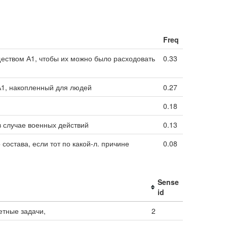
Freq
ществом А1, чтобы их можно было расходовать
0.33
 А1, накопленный для людей
0.27
0.18
в случае военных действий
0.13
состава, если тот по какой-л. причине
0.08
Sense
id
етные задачи,
2