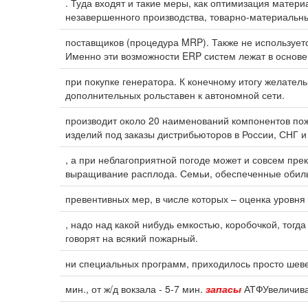
. Туда входят и такие меры, как оптимизация матер
незавершенного производства, товарно-материальн
поставщиков (процедура MRP). Также не используе
Именно эти возможности ERP систем лежат в основ
при покупке генератора. К конечному итогу желате
дополнительных рольставен к автономной сети.
производит около 20 наименований компонентов по
изделий под заказы дистрибьюторов в России, СНГ 
, а при неблагоприятной погоде может и совсем пре
выращивание расплода. Семьи, обеспеченные обил
превентивных мер, в числе которых – оценка уровн
, надо над какой нибудь емкостью, коробочкой, тогда
говорят на всякий пожарный.
ни специальных программ, приходилось просто шев
мин., от ж/д вокзала - 5-7 мин.
запасы
АТФУвеличива