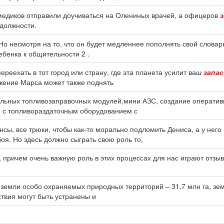
едиков отправили доучиваться на Олениных врачей, а офицеров
з
должности.
Но несмотря на то, что он будет медленнее пополнять свой слова
бенка к общительности 2 .
реехать в тот город или страну, где эта планета усилит ваш
запас
ожение Марса может также поднять
обильных топливозаправочных модулей,мини АЗС, создание операти
й с топливораздаточным оборудованием с
нсы, все трюки, чтобы как-то морально подломить Дениса, а у него
оя. Но здесь должно сыграть свою роль то,
 причем очень важную роль в этих процессах для нас играют отзыв
а, земли особо охраняемых природных территорий – 31,7 млн га, з
твия могут быть устранены и