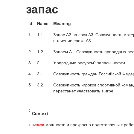
запас
Id
Name
Meaning
1
1.1
Запас А2 на срок А3 ‘Совокупность мат
в течение срока А3
2
1.2
Запасы А1 ‘Совокупность природных рес
3
2
‘природные ресурсы’: запасы нефти.
4
3.1
Совокупность граждан Российской Федер
5
3.2
Совокупность игроков спортивной команд
перестанет участвовать в игре
Context
).
запас
мощности и прекрасно подготовлены к работ