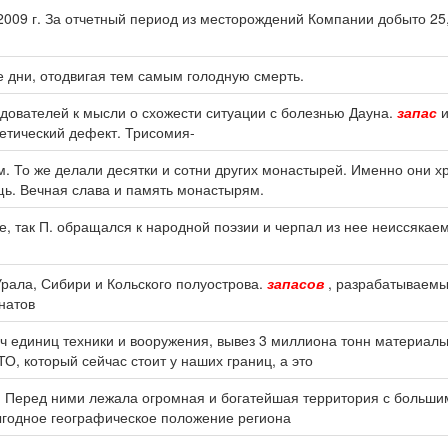
2009 г. За отчетный период из месторождений Компании добыто 25,8
 дни, отодвигая тем самым голодную смерть.
едователей к мысли о схожести ситуации с болезнью Дауна.
запас
и
нетический дефект. Трисомия-
. То же делали десятки и сотни других монастырей. Именно они 
щь. Вечная слава и память монастырям.
е, так П. обращался к народной поэзии и черпал из нее неиссяка
рала, Сибири и Кольского полуострова.
запасов
, разрабатываемы
натов
сяч единиц техники и вооружения, вывез 3 миллиона тонн материал
ТО, который сейчас стоит у наших границ, а это
ке. Перед ними лежала огромная и богатейшая территория с больш
выгодное географическое положение региона