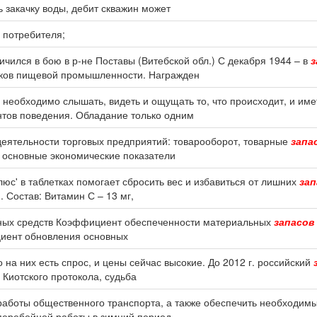
ь закачку воды, дебит скважин может
 потребителя;
личился в бою в р-не Поставы (Витебской обл.) С декабря 1944 – в
з
ков пищевой промышленности. Награжден
ам необходимо слышать, видеть и ощущать то, что происходит, и им
нтов поведения. Обладание только одним
деятельности торговых предприятий: товарооборот, товарные
запа
ы основные экономические показатели
Плюс' в таблетках помогает сбросить вес и избавиться от лишних
зап
 Состав: Витамин С – 13 мг,
ных средств Коэффициент обеспеченности материальных
запасов
иент обновления основных
о на них есть спрос, и цены сейчас высокие. До 2012 г. российский
е Киотского протокола, судьба
работы общественного транспорта, а также обеспечить необходим
сперебойной работы в зимний период.