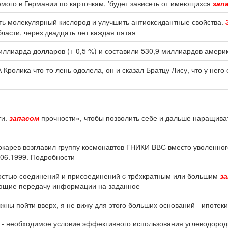
аемого в Германии по карточкам, 'будет зависеть от имеющихся
зап
ить молекулярный кислород и улучшить антиоксидантные свойства.
бласти, через двадцать лет каждая пятая
иллиарда долларов (+ 0,5 %) и составили 530,9 миллиардов амери
 Кролика что-то лень одолела, он и сказал Братцу Лису, что у него 
ти.
запасом
прочности», чтобы позволить себе и дальше наращива
 Токарев возглавил группу космонавтов ГНИКИ ВВС вместо уволенно
.06.1999. Подробности
остью соединений и присоединений c трёхкратным или большим
з
ающие передачу информации на заданное
лжны пойти вверх, я не вижу для этого больших оснований - ипотеки
 - необходимое условие эффективного использования углеводоро