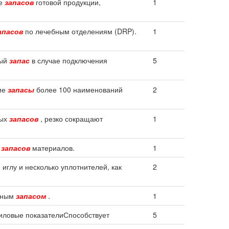
ие
запасов
готовой продукции,
1
апасов
по лечебным отделениям (DRP).
1
ный
запас
в случае подключения
5
кие
запасы
более 100 наименований
2
вых
запасов
, резко сокращают
1
,
запасов
материалов.
1
 иглу и несколько уплотнителей, как
2
арным
запасом
.
1
ловые показателиСпособствует
5