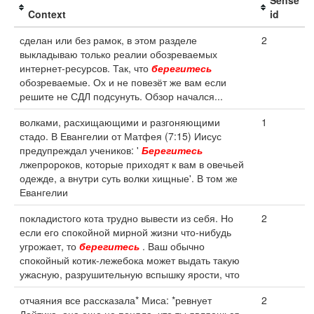
Sense
Context
id
сделан или без рамок, в этом разделе
2
выкладываю только реалии обозреваемых
интернет-ресурсов. Так, что
берегитесь
обозреваемые. Ох и не повезёт же вам если
решите не СДЛ подсунуть. Обзор начался...
волками, расхищающими и разгоняющими
1
стадо. В Евангелии от Матфея (7:15) Иисус
предупреждал учеников: '
Берегитесь
лжепророков, которые приходят к вам в овечьей
одежде, а внутри суть волки хищные'. В том же
Евангелии
покладистого кота трудно вывести из себя. Но
2
если его спокойной мирной жизни что-нибудь
угрожает, то
берегитесь
. Ваш обычно
спокойный котик-лежебока может выдать такую
ужасную, разрушительную вспышку ярости, что
отчаяния все рассказала* Миса: *ревнует
2