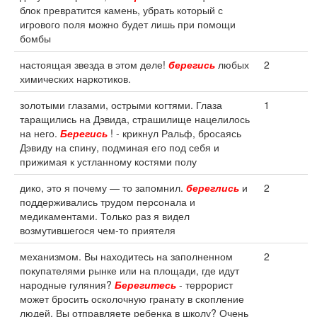
блок превратится камень, убрать который с
игрового поля можно будет лишь при помощи
бомбы
настоящая звезда в этом деле!
берегись
любых
2
химических наркотиков.
золотыми глазами, острыми когтями. Глаза
1
таращились на Дэвида, страшилище нацелилось
на него.
Берегись
! - крикнул Ральф, бросаясь
Дэвиду на спину, подминая его под себя и
прижимая к устланному костями полу
дико, это я почему — то запомнил.
береглись
и
2
поддерживались трудом персонала и
медикаментами. Только раз я видел
возмутившегося чем-то приятеля
механизмом. Вы находитесь на заполненном
2
покупателями рынке или на площади, где идут
народные гуляния?
Берегитесь
- террорист
может бросить осколочную гранату в скопление
людей. Вы отправляете ребенка в школу? Очень