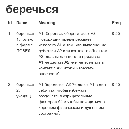
беречься
Id
Name
Meaning
Freq
1
беречься
А1, берегись <берегитесь> А2
0.55
1, только
‘Говорящий предупреждает
в форме
человека А1 о том, что выполнение
ПОВЕЛ.
действия А2 или контакт с объектом
А2 опасны для него, и призывает
А1 не делать А2 или не вступать в
контакт с А2, чтобы избежать
опасности’.
2
беречься
А1 бережется А2 ‘Человек А1 ведет
0.45
2,
себя так, чтобы избежать
уходящ.
воздействия отрицательных
факторов А2 и чтобы находиться в
хорошем физическом и душевном
состоянии’.