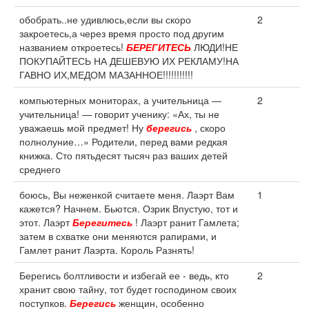
обобрать..не удивлюсь,если вы скоро
2
закроетесь,а через время просто под другим
названием откроетесь!
БЕРЕГИТЕСЬ
ЛЮДИ!НЕ
ПОКУПАЙТЕСЬ НА ДЕШЕВУЮ ИХ РЕКЛАМУ!НА
ГАВНО ИХ,МЕДОМ МАЗАННОЕ!!!!!!!!!!!
компьютерных мониторах, а учительница —
2
учительница! — говорит ученику: «Ах, ты не
уважаешь мой предмет! Ну
берегись
, скоро
полнолуние…» Родители, перед вами редкая
книжка. Сто пятьдесят тысяч раз ваших детей
среднего
боюсь, Вы неженкой считаете меня. Лаэрт Вам
1
кажется? Начнем. Бьются. Озрик Впустую, тот и
этот. Лаэрт
Берегитесь
! Лаэрт ранит Гамлета;
затем в схватке они меняются рапирами, и
Гамлет ранит Лаэрта. Король Разнять!
Берегись болтливости и избегай ее - ведь, кто
2
хранит свою тайну, тот будет господином своих
поступков.
Берегись
женщин, особенно