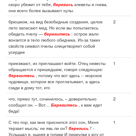
скоро убежит от тебя,
берегись
клеветы и гнева,
они всего более вызывают хулы.
брюшком, на вид безобидные создания, целое
2
лето запасают мед. Но если вы попытаетесь
обидеть пчелу —
берегитесь
: острое жало
вонзится в тело любого обидчика. Из-за таких
свойств символ пчелы олицетворяет собой
усердие
приезжают, их приглашают войти. Отец невесты
1
обращается к пришедшим, говоря следующее:
берегитесь
, потому что вот здесь -- морское
чудовище, которое все проглатывает, а здесь
сзади в дому тот, кто
что, прямо тут, сочинилось, – доверительно
2
сообщил он. – Вот…
Берегитесь
, к вам идет
беда!
С тех пор, как мне приснился этот сон, Меня
1
терзает мысль: не явь ли он?
берегись
!' -
Услышал я, ныряя в тупики И переулки к югу от