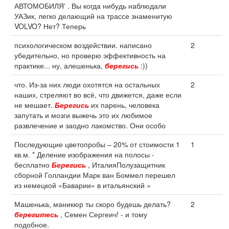
АВТОМОБИЛЯ' . Вы когда нибудь наблюдали
УАЗик, легко делающий на трассе знаменитую
VOLVO? Нет? Теперь
психологическом воздействии. написано
2
убедительно, но проверю эффективность на
практике... ну, алешенька,
берегись
:))
что. Из-за них люди охотятся на остальных
2
наших, стреляют во всё, что движется, даже если
не мешает.
Берегись
их парень, человека
запутать и мозги выжечь это их любимое
развлечение и заодно лакомство. Они особо
Последующие цветопробы – 20% от стоимости 1
1
кв.м. * Деление изображения на полосы -
бесплатно
Берегись
, ИталияПолузащитник
сборной Голландии Марк ван Боммел перешел
из немецкой «Баварии» в итальянский «
Машенька, маникюр ты скоро будешь делать?
2
берегитесь
, Семен Сергеич! - и тому
подобное.