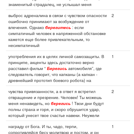
знаменитый страдалец, не услышал меня
выброс адреналина в связи с чувством опасности
2
ошибочно принимают за возбуждение от
влечения. Однако
берегитесь
: если
симпатичный человек в напряженной обстановке
кажется еще более привлекательным, то
несимпатичный
употребления их в целях личной самозащиты. В
1
принципе, акценты здесь достаточно верно
расставил фильм “
Берегись
автомобиля”, где
следователь говорит, что капканы (а капкан -
древнейший прототип боевого робота) на
чувства привязанности, а в ответ я встретил
2
отвращение и презрение. Человек! Ты можешь
меня ненавидеть, но
берегись
! Твои дни будут
полны страха и горя, и скоро обрушится удар,
который унесет твое счастье навеки. Неужели
награду от Бога. И ты, чадо, терпи,
1
сопротивляйся бесу молитвою и постом, и он