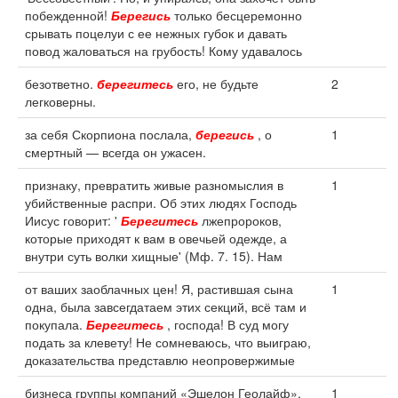
побежденной!
Берегись
только бесцеремонно
срывать поцелуи с ее нежных губок и давать
повод жаловаться на грубость! Кому удавалось
безответно.
берегитесь
его, не будьте
2
легковерны.
за себя Скорпиона послала,
берегись
, о
1
смертный — всегда он ужасен.
признаку, превратить живые разномыслия в
1
убийственные распри. Об этих людях Господь
Иисус говорит: '
Берегитесь
лжепророков,
которые приходят к вам в овечьей одежде, а
внутри суть волки хищные' (Мф. 7. 15). Нам
от ваших заоблачных цен! Я, растившая сына
1
одна, была завсегдатаем этих секций, всё там и
покупала.
Берегитесь
, господа! В суд могу
подать за клевету! Не сомневаюсь, что выиграю,
доказательства представлю неопровержимые
бизнеса группы компаний «Эшелон Геолайф».
1