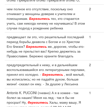
огонь! Прекратите огонь! Прекратите огонь! О,
чем полное его отсутствие, поскольку оно
2
отнимает у женщины доверие к учителям и
помощникам.
Берегитесь
тех, кто старается
учить, сам никогда ничему не научившись! В этом
случае подход к рождению ребенка
предвещает ли это, что решительный последний
1
период борьбы диавола с Богом и со Христом
Его близок?
Берегитесь
же, дорогие, чтобы кто-
нибудь не прельстил вас! Крепко держитесь за
Православие. Бережно храните благодать
предупредительный к нему, и в дальнейшем
2
воспользовавшийся его литературными перлами,
принял его холодно. -
Берегитесь
, мой милый,
вы исписались; но не падайте духом, больше
жизни! -сказал он ему. - За душою у Люсьена
Antonio K. PUCCINI (гневно) А я в хоккее - так
1
болел за наших! Меня на лед - так я бы не
просрал! Ну,
берегитесь
Халы, маму вашу, Я