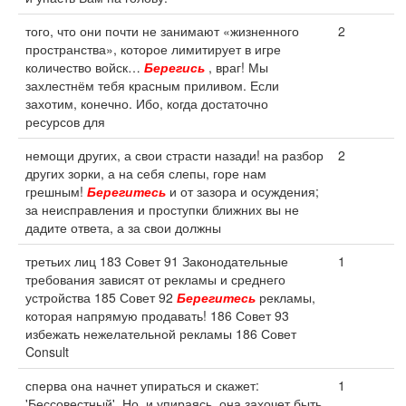
того, что они почти не занимают «жизненного
2
пространства», которое лимитирует в игре
количество войск…
Берегись
, враг! Мы
захлестнём тебя красным приливом. Если
захотим, конечно. Ибо, когда достаточно
ресурсов для
немощи других, а свои страсти назади! на разбор
2
других зорки, а на себя слепы, горе нам
грешным!
Берегитесь
и от зазора и осуждения;
за неисправления и проступки ближних вы не
дадите ответа, а за свои должны
третьих лиц 183 Совет 91 Законодательные
1
требования зависят от рекламы и среднего
устройства 185 Совет 92
Берегитесь
рекламы,
которая напрямую продавать! 186 Совет 93
избежать нежелательной рекламы 186 Совет
Consult
сперва она начнет упираться и скажет:
1
'Бессовестный'. Но, и упираясь, она захочет быть