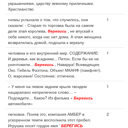
украшениями, царству земному приличными.
Христианство
гномы услыхали о том, что случилось, они
1
сказали: - Старая-то торговка была на самом
деле злая королева,
берегись
, не впускай к
себе никого, когда нас нет дома. А злая женщина
возвратилась домой, подошла к зеркалу
человека и его внутренний мир. СОДЕРЖАНИЕ:
1
И деревья, как всадники... Питон. Если бы ее не
уничтожили...
Берегись
, Наварра! Всевидящее
Око. Гибель Фаэтона. Объект МКАНФ (памфлет).
О, марсиане! Cостояние: отличное.
– У меня на левом заднем крыле гвоздем
1
нацарапано неприличное слово… –
Подождите… Какое? Из фильма «
Берегись
автомобиля»
легковое. Поняв это, компания АМБЕР в
2
ускоренном темпе восполнила этот пробел.
Игрушка носит гордое имя '
БЕРЕГИСЬ