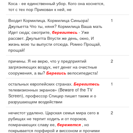
Коса - ее единственный убор. Кого она коснется,
тот с тех пор Прикован к ней, не
Входит Кормилица. Кормилица Синьора!
1
Джульетта Что ты, няня? Кормилица Ваша мать
Идет сюда; смотрите,
берегитесь
- Уже
рассвет. Джульетта Впусти же день, окно, И
жизнь мою ты выпусти отсюда. Ромео Прощай,
прощай!
причины. Я не верю, что у предприятий
2
загрязняющих воздух, нет денег на очистные
сооружения, а вы?
Берегись
велосипедиста!
остальных европейских странах.
Берегитесь
1
телевизионных экранов» (Beware of the TV
Screen), профессор Спицер пишет также и о
разрушающем воздействии
нечистот удалено. Царская семья мира сего в
2
рубищах не терпит ходить и от пороков,
помрачающих славу ее,
бережется
, но
покрывается порфирой и виссоном и прочими