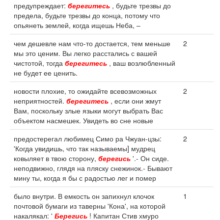
предупреждает:
берегитесь
, будьте трезвы до
предела, будьте трезвы до конца, потому что
опьянеть землей, когда ищешь Неба, –
чем дешевле нам что-то достается, тем меньше
2
мы это ценим. Вы легко расстались с вашей
чистотой, тогда
берегитесь
, ваш возлюбленный
не будет ее ценить.
новости плохие, то ожидайте всевозможных
2
неприятностей.
берегитесь
, если они жмут
Вам, поскольку злые языки могут выбрать Вас
объектом насмешек. Увидеть во сне новые
предостерегал любимец Симо ра Чжуан-цзы:
2
'Когда увидишь, что так называемы] мудрец
ковыляет в твою сторону,
берегись
'.- Он сиде.
неподвижно, глядя на пляску снежинок.- Бывают
мину ты, когда я бы с радостью лег и помер
было внутри. В емкость он запихнул клочок
1
почтовой бумаги из таверны 'Кона', на которой
накалякал: '
Берегись
! Капитан Стив хмуро