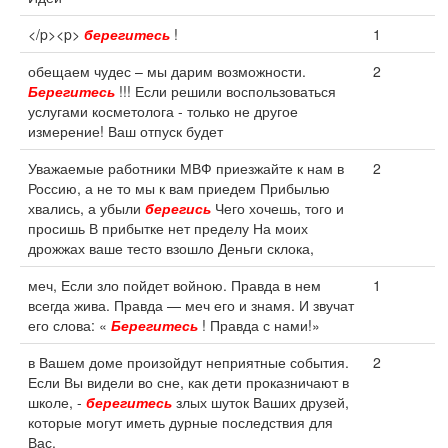
</p><p>
берегитесь
!
1
обещаем чудес – мы дарим возможности.
2
Берегитесь
!!! Если решили воспользоваться
услугами косметолога - только не другое
измерение! Ваш отпуск будет
Уважаемые работники МВФ приезжайте к нам в
2
Россию, а не то мы к вам приедем Прибылью
хвались, а убыли
берегись
Чего хочешь, того и
просишь В прибытке нет пределу На моих
дрожжах ваше тесто взошло Деньги склока,
меч, Если зло пойдет войною. Правда в нем
1
всегда жива. Правда — меч его и знамя. И звучат
его слова: «
Берегитесь
! Правда с нами!»
в Вашем доме произойдут неприятные события.
2
Если Вы видели во сне, как дети проказничают в
школе, -
берегитесь
злых шуток Ваших друзей,
которые могут иметь дурные последствия для
Вас.