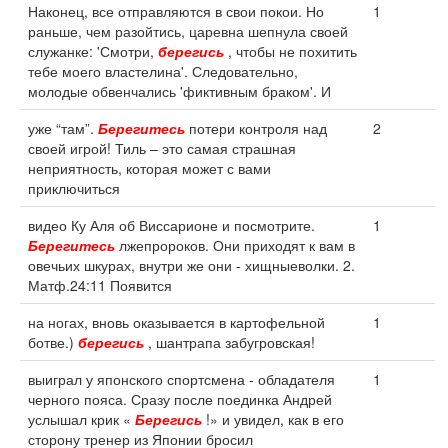
Наконец, все отправляются в свои покои. Но
1
раньше, чем разойтись, царевна шепнула своей
служанке: 'Смотри,
берегись
, чтобы не похитить
тебе моего властелина'. Следовательно,
молодые обвенчались 'фиктивным браком'. И
уже “там”.
Берегитесь
потери контроля над
2
своей игрой! Тиль – это самая страшная
неприятность, которая может с вами
приключиться
видео Ку Аля об Виссарионе и посмотрите.
1
Берегитесь
лжепророков. Они приходят к вам в
овечьих шкурах, внутри же они - хищныеволки. 2.
Матф.24:11 Появится
на ногах, вновь оказывается в картофельной
1
ботве.)
берегись
, шантрапа забугровская!
выиграл у японского спортсмена - обладателя
1
черного пояса. Сразу после поединка Андрей
услышал крик «
Берегись
!» и увидел, как в его
сторону тренер из Японии бросил