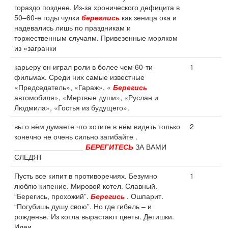
гораздо позднее. Из-за хронического дефицита в
50–60-е годы чулки
береглись
как зеница ока и
надевались лишь по праздникам и
торжественным случаям. Привезенные моряком
из «загранки
карьеру он играл роли в более чем 60-ти
1
фильмах. Среди них самые известные
«Председатель», «Гараж», «
Берегись
автомобиля», «Мертвые души», «Руслан и
Людмила», «Гостья из будущего».
вы о нём думаете что хотите в нём видеть только
2
конечно не очень сильно загибайте .
_________________
БЕРЕГИТЕСЬ
ЗА ВАМИ
СЛЕДЯТ
Пусть все кипит в противоречиях. Безумно
1
люблю кипение. Мировой котел. Славный.
“Берегись, прохожий”.
Берегись
. Ошпарит.
“Погубишь душу свою”. Но где гибель – и
рожденье. Из котла вырастают цветы. Детишки.
Идеи