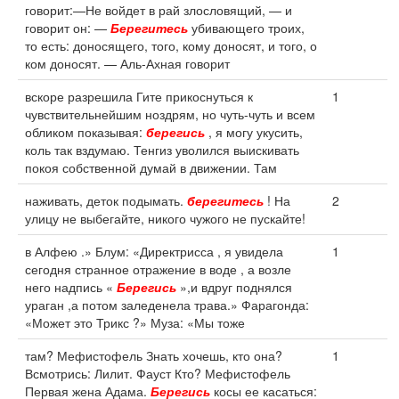
говорит:—Не войдет в рай злословящий, — и
говорит он: —
Берегитесь
убивающего троих,
то есть: доносящего, того, кому доносят, и того, о
ком доносят. — Аль-Ахная говорит
вскоре разрешила Гите прикоснуться к
1
чувствительнейшим ноздрям, но чуть-чуть и всем
обликом показывая:
берегись
, я могу укусить,
коль так вздумаю. Тенгиз уволился выискивать
покоя собственной думай в движении. Там
наживать, деток подымать.
берегитесь
! На
2
улицу не выбегайте, никого чужого не пускайте!
в Алфею .» Блум: «Директрисса , я увидела
1
сегодня странное отражение в воде , а возле
него надпись «
Берегись
»,и вдруг поднялся
ураган ,а потом заледенела трава.» Фарагонда:
«Может это Трикс ?» Муза: «Мы тоже
там? Мефистофель Знать хочешь, кто она?
1
Всмотрись: Лилит. Фауст Кто? Мефистофель
Первая жена Адама.
Берегись
косы ее касаться: