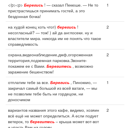
</p><p>
Берегись
! — сказал Пекюше. — Не то
1
пристрастишься принимать гостей, а это
бездонная бочка!
на худой конец хоть чтот)
берегись
!
2
несогласный? — тож! ) ай да англосеки. ну и
властители мира. никогда им не понять что такое
справедливость
охрана,видеонаблюдение,дмф,огороженная
2
территория,подземная парковка.Звоните-
покажем ее с Вами.
Берегитесь
, возможно
заражение бешенством!
отплатим тебе за все.
Берегись
, Пиноккио, —
1
закричал самый большой из всей ватаги, — мы
не позволим тебе быть ни гордецом, ни
доносчиком
вариантов названия этого кафе, видимо, хозяин
2
всё ещё не может определиться. А если подует
ветерок, то
берегитесь
– крыша может вот-вот
и упасть Вам на голову.