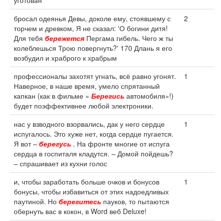
уготован
бросал одеянья Девы, доколе ему, стоявшему с
2
торчем и древком, Я не сказал: 'О богини дитя!
Для тебя
бережется
Пергама гибель. Чего ж ты
колеблешься Трою повергнуть?' 170 Длань я его
возбудил и храброго к храбрым
профессионалы захотят угнать, всё равно угонят.
1
Наверное, в наше время, умело спрятанный
капкан (как в фильме «
Берегись
автомобиля»!)
будет поэффективнее любой электроники.
нас у взводного взорвались, дак у него сердце
1
испугалось. Это хуже нет, когда сердце пугается.
Я вот –
берегусь
. На фронте многие от испуга
сердца в госпиталя кладутся. – Домой пойдешь?
– спрашивает из кухни голос
и, чтобы заработать больше очков и бонусов
1
бонусы, чтобы избавиться от этих надоедливых
паутиной. Но
берегитесь
пауков, то пытаются
обернуть вас в кокон, в Word веб Deluxe!