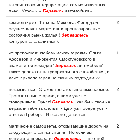
готовит свою интерпретацию самых известных
пьес «Утро» и «
Берегись
автомобиля».
комментирует Татьяна Микеева. Фонд даже
2
осуществляет маркетинг и прогнозирование
состояния рынка жилья (
берегитесь
конкурента, аналитики!).
же тревожная: любовь между героями Ольги
1
Аросевой и Иннокентия Смоктуновского в
знаменитой комедии '
Берегись
автомобиля'
также далека от патриархального спокойствия, и
даже привела героя на скамью подсудимых.
показываться. Этакое трогательное ископаемое.
2
Трогательные старики, с ними уже не
сговоришься, Эрнст!
Берегись
, как бы и твои не
держали тебя за фалды! - Да я уж поберегусь, -
ответил Гребер. - И все это делается
магические самоцветы, открывающие дорогу на
2
следующий этап испытания. Но если вы
допустите промах, то
берегитесь
— цветной