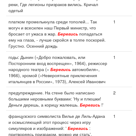
реки, Где легионы призраков вились. Кричал
одетый
платком промелькнула среди тополей... Так
1
могуч и всесилен наш Первый министр, что
бросает от ужаса в жар.
Берегись
попадаться
ему на глаза, - лучше скройся в толпе поскорей.
Грустно. Осенний дождь
годы: Дынин («Добро пожаловать, или
1
Посторонним вход воспрещен», 1964), режиссер
народного театра («
Берегись
автомобиля»,
1966), хромой («Невероятные приключения
итальянцев в России», 1973), Алексей Иванович
предупреждение. На стене было написано
2
большими неровными буквами: 'Ну и плюшки!
Деньги дерешь, а корицу жалеешь.
Берегись
!'
французского символиста Вилье де Лиль-Адана
1
и осмысляющей этот процесс через игру
симулякров и изображений: '
Берегись
:
притворяясь призраком, можно им стать'.