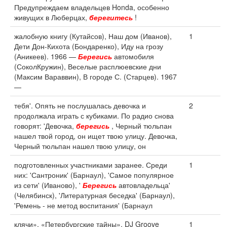
Предупреждаем владельцев Honda, особенно
живущих в Люберцах,
берегитесь
!
жалобную книгу (Кутайсов), Наш дом (Иванов),
1
Дети Дон-Кихота (Бондаренко), Иду на грозу
(Аникеев). 1966 —
Берегись
автомобиля
(СоколКружин), Веселые расплюевские дни
(Максим Вараввин), В городе С. (Старцев). 1967
—
тебя'. Опять не послушалась девочка и
2
продолжала играть с кубиками. По радио снова
говорят: 'Девочка,
берегись
, Черный тюльпан
нашел твой город, он ищет твою улицу. Девочка,
Черный тюльпан нашел твою улицу, он
подготовленных участниками заранее. Среди
1
них: 'Сантроник' (Барнаул), 'Самое популярное
из сети' (Иваново), '
Берегись
автовладельца'
(Челябинск), 'Литературная беседка' (Барнаул),
'Ремень - не метод воспитания' (Барнаул
клячи», «Петербургские тайны». DJ Groove
1