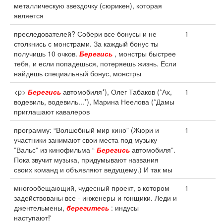
металлическую звездочку (сюрикен), которая
является
преследователей? Собери все бонусы и не
1
столкнись с монстрами. За каждый бонус ты
получишь 10 очков.
Берегись
, монстры быстрее
тебя, и если попадешься, потеряешь жизнь. Если
найдешь специальный бонус, монстры
<p>
Берегись
автомобиля*), Олег Табаков (*Ах,
1
водевиль, водевиль...*), Марина Неелова (*Дамы
приглашают кавалеров
программу: “Волшебный мир кино” (Жюри и
1
участники занимают свои места под музыку
”Вальс” из кинофильма “
Берегись
автомобиля”.
Пока звучит музыка, придумывают названия
своих команд и объявляют ведущему.) И так мы
многообещающий, чудесный проект, в котором
1
задействованы все - инженеры и гонщики. Леди и
джентельмены,
берегитесь
: индусы
наступают!'