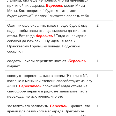
Лайтика, она еще не поняла, что ты являешься
причиной их разрыва.
Берегись
мести Мисы-
Мисы. Как говорится ' будет мстить, мстя ее
будет жестока'* Мелло: ' пытается спереть тебя
Охотник еще охранять наше гнездо будет: ему
2
надо, чтобы наши птенцы выросли да жирные
стали. Вот тогда
берегись
! Тогда он придет с
собакой да бах-бах!..' Ну идем, я тебя к
Оранжевому Горлышку поведу. Подковкин
соскочил
солдаты начали перешептываться.
Берегись
-
1
пырнет'.
советуют переключаться в режим “P» или « N”,
1
которые в меньшей степени способствуют износу
АКПП.
Берегитесь
прохожих! Когда стоите на
светофоре первым в ряду, не занимайте часть
перехода, не исключено, что это
заставить его заплатить.
Берегись
, крошка, это
1
время Для безумного маскарада Прекратите