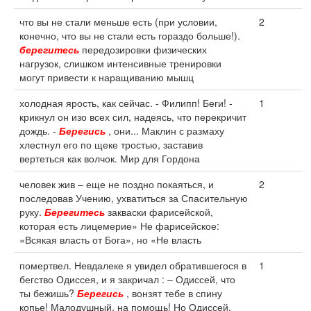
что вы не стали меньше есть (при условии,
2
конечно, что вы не стали есть гораздо больше!).
берегитесь
передозировки физических
нагрузок, слишком интенсивные тренировки
могут привести к наращиванию мышц
холодная ярость, как сейчас. - Филипп! Беги! -
1
крикнул он изо всех сил, надеясь, что перекричит
дождь. -
Берегись
, они... Маклин с размаху
хлестнул его по щеке тростью, заставив
вертеться как волчок. Мир для Гордона
человек жив – еще не поздно покаяться, и
2
последовав Учению, ухватиться за Спасительную
руку.
Берегитесь
закваски фарисейской,
которая есть лицемерие» Не фарисейское:
«Всякая власть от Бога», но «Не власть
помертвел. Невдалеке я увидел обратившегося в
1
бегство Одиссея, и я закричал : – Одиссей, что
ты бежишь?
Берегись
, вонзят тебе в спину
копье! Малодушный, на помощь! Но Одиссей,