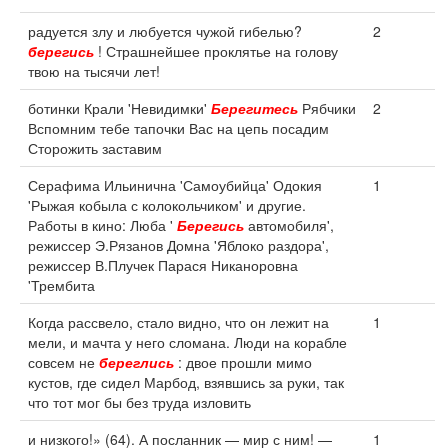
радуется злу и любуется чужой гибелью?
2
берегись
! Страшнейшее проклятье на голову
твою на тысячи лет!
ботинки Крали 'Невидимки'
Берегитесь
Рябчики
2
Вспомним тебе тапочки Вас на цепь посадим
Сторожить заставим
Серафима Ильинична 'Самоубийца' Одокия
1
'Рыжая кобыла с колокольчиком' и другие.
Работы в кино: Люба '
Берегись
автомобиля',
режиссер Э.Рязанов Домна 'Яблоко раздора',
режиссер В.Плучек Парася Никаноровна
'Трембита
Когда рассвело, стало видно, что он лежит на
1
мели, и мачта у него сломана. Люди на корабле
совсем не
береглись
: двое прошли мимо
кустов, где сидел Марбод, взявшись за руки, так
что тот мог бы без труда изловить
и низкого!» (64). А посланник — мир с ним! —
1