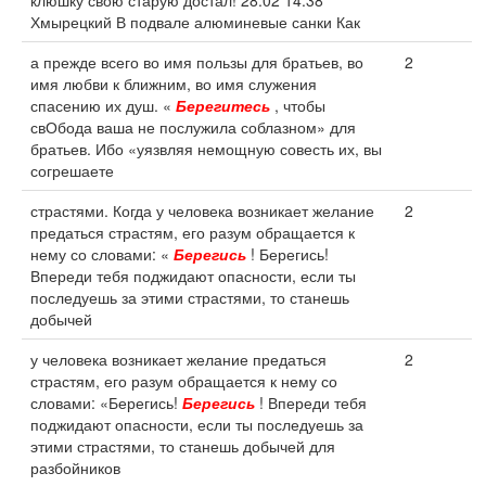
клюшку свою старую достал! 28.02 14:38
Хмырецкий В подвале алюминевые санки Как
а прежде всего во имя пользы для братьев, во
2
имя любви к ближним, во имя служения
спасению их душ. «
Берегитесь
, чтобы
свОбода ваша не послужила соблазном» для
братьев. Ибо «уязвляя немощную совесть их, вы
согрешаете
страстями. Когда у человека возникает желание
2
предаться страстям, его разум обращается к
нему со словами: «
Берегись
! Берегись!
Впереди тебя поджидают опасности, если ты
последуешь за этими страстями, то станешь
добычей
у человека возникает желание предаться
2
страстям, его разум обращается к нему со
словами: «Берегись!
Берегись
! Впереди тебя
поджидают опасности, если ты последуешь за
этими страстями, то станешь добычей для
разбойников