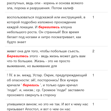
распутных, ведь опи - корень и основа всякого
зла, порока и разрушения. Потом халиф
воспользоваться подсказкой или инструкцией, в
1
которой подробно изложено прохождение
каждой локации. И
берегитесь
клоуна
небольшого роста. Он странный! Все время
бегает под ногами и хитро посматривает, как
будто знает
живет она для того, чтобы побольше съесть.
2
Берегитесь
этого - ведь жизнь может дать вам
что-то большее. Жизнь - это не просто
выживание, но выживание для
! IV. в зн. межд. Устар. Окрик, предупреждающий
1
об опасности: эй!, посторонись! Все кучера
кричали '
берегись
', и только один кричал
'поди!'. и, неизм.; ср. Громкое 'поди!' заставило
прохожего свернуть в сторону
упившимся вином; но это не так. И вот к чему нас
1
призывает Апостол, и вот о чем он нас