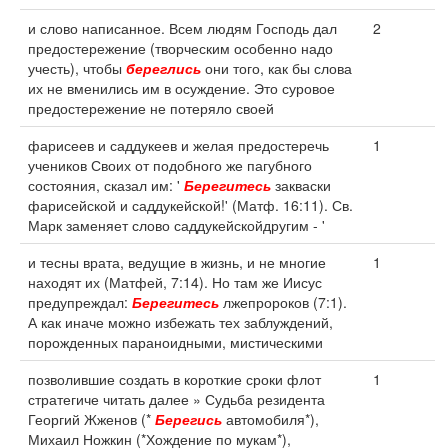
и слово написанное. Всем людям Господь дал
2
предостережение (творческим особенно надо
учесть), чтобы
береглись
они того, как бы слова
их не вменились им в осуждение. Это суровое
предостережение не потеряло своей
фарисеев и саддукеев и желая предостеречь
1
учеников Своих от подобного же пагубного
состояния, сказал им: '
Берегитесь
закваски
фарисейской и саддукейской!' (Матф. 16:11). Св.
Марк заменяет слово саддукейскойдругим - '
и тесны врата, ведущие в жизнь, и не многие
1
находят их (Матфей, 7:14). Но там же Иисус
предупреждал:
Берегитесь
лжепророков (7:1).
А как иначе можно избежать тех заблуждений,
порожденных параноидными, мистическими
позволившие создать в короткие сроки флот
1
стратегиче читать далее » Судьба резидента
Георгий Жженов (*
Берегись
автомобиля*),
Михаил Ножкин (*Хождение по мукам*),