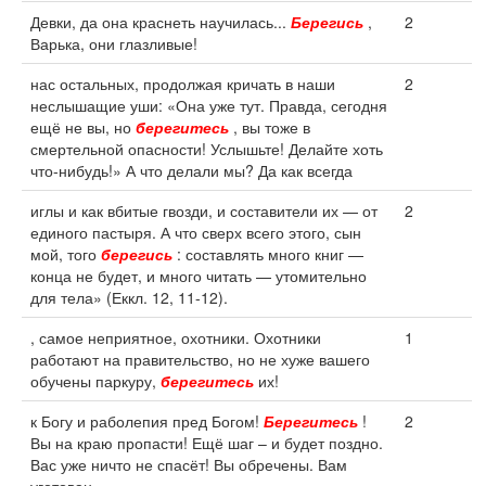
Девки, да она краснеть научилась...
Берегись
,
2
Варька, они глазливые!
нас остальных, продолжая кричать в наши
2
неслышащие уши: «Она уже тут. Правда, сегодня
ещё не вы, но
берегитесь
, вы тоже в
смертельной опасности! Услышьте! Делайте хоть
что-нибудь!» А что делали мы? Да как всегда
иглы и как вбитые гвозди, и составители их — от
2
единого пастыря. А что сверх всего этого, сын
мой, того
берегись
: составлять много книг —
конца не будет, и много читать — утомительно
для тела» (Еккл. 12, 11-12).
, самое неприятное, охотники. Охотники
1
работают на правительство, но не хуже вашего
обучены паркуру,
берегитесь
их!
к Богу и раболепия пред Богом!
Берегитесь
!
2
Вы на краю пропасти! Ещё шаг – и будет поздно.
Вас уже ничто не спасёт! Вы обречены. Вам