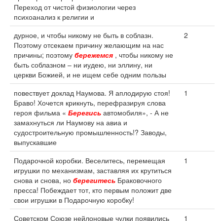
Переход от чистой физиологии через
психоанализ к религии и
дурное, и чтобы никому не быть в соблазн.
2
Поэтому отсекаем причину желающим на нас
причины; поэтому
бережемся
, чтобы никому не
быть соблазном – ни иудею, ни эллину, ни
церкви Божией, и не ищем себе одним пользы
повествует доклад Наумова. Я аплодирую стоя!
1
Браво! Хочется крикнуть, перефразируя слова
героя фильма «
Берегись
автомобиля», - А не
замахнуться ли Наумову на авиа и
судостроительную промышленность!? Заводы,
выпускавшие
Подарочной коробки. Веселитесь, перемещая
1
игрушки по механизмам, заставляя их крутиться
снова и снова, но
берегитесь
Браковочного
пресса! Побеждает тот, кто первым положит две
свои игрушки в Подарочную коробку!
Советском Союзе нейлоновые чулки появились
1