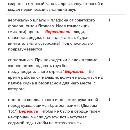
взирал на якорный канат. адрес качнул головой и
выдал нервический свистящий звук
вертикально шпалы и плафона от советского
1
фонаря. Антон Яковлев: Идея композиции
(мигалки) проста –
берегитесь
, люди,
опасность рядом, она надвигается, будьте
внимательны и осторожны! Под опасностью
подразумеваются
сигнальщика. При нахождении людей в трюме
1
запрещается подавать груз без
предупредительного окрика '
Берегись
'. Во
время работы сигнальщик должен находиться на
палубе судна в безопасном для него месте, с
которого
ожесточи сердца твоего и не сожми руки твоей
1
перед нуждающимся братом твоим». (Дварим
15:7)
Берегись
, чтобы не было в сердце твоем
нехорошей мысли думать: вот наступает
седьмой год» (чтобы не отказывались