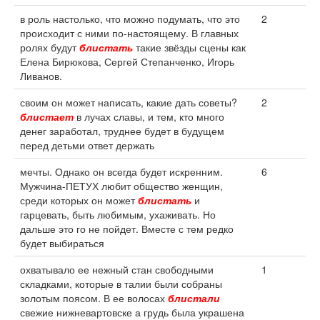
в роль настолько, что можно подумать, что это
2
происходит с ними по-настоящему. В главных
ролях будут
блистать
такие звёзды сцены как
Елена Бирюкова, Сергей Степанченко, Игорь
Ливанов.
своим он может написать, какие дать советы?
2
блистает
в лучах славы, и тем, кто много
денег заработал, труднее будет в будущем
перед детьми ответ держать
мечты. Однако он всегда будет искренним.
6
Мужчина-ПЕТУХ любит общество женщин,
среди которых он может
блистать
и
гарцевать, быть любимым, ухаживать. Но
дальше это го не пойдет. Вместе с тем редко
будет выбираться
охватывало ее нежный стан свободными
1
складками, которые в талии были собраны
золотым поясом. В ее волосах
блистали
свежие нижневартовске а грудь была украшена