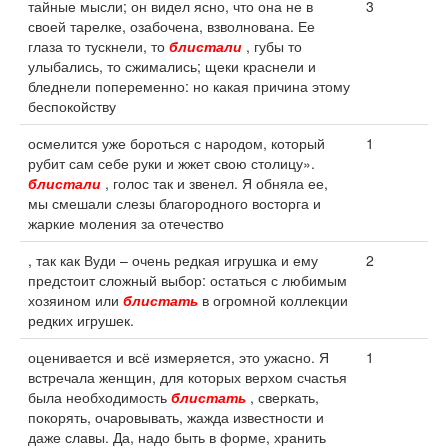
тайные мысли; он видел ясно, что она не в
3
своей тарелке, озабочена, взволнована. Ее
глаза то тускнели, то
блистали
, губы то
улыбались, то сжимались; щеки краснели и
бледнели попеременно: но какая причина этому
беспокойству
осмелится уже бороться с народом, который
1
рубит сам себе руки и жжет свою столицу».
блистали
, голос так и звенел. Я обняла ее,
мы смешали слезы благородного восторга и
жаркие моления за отечество
, так как Вуди – очень редкая игрушка и ему
2
предстоит сложный выбор: остаться с любимым
хозяином или
блистать
в огромной коллекции
редких игрушек.
оценивается и всё измеряется, это ужасно. Я
1
встречала женщин, для которых верхом счастья
была необходимость
блистать
, сверкать,
покорять, очаровывать, жажда известности и
даже славы. Да, надо быть в форме, хранить