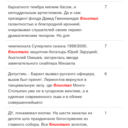
бархатного тембра мягким басом, и
7
неподдельным артистизмом. Да и сам
президент фонда Давид Гвинианидзе
блистал
галантностью и благородной иронией,
очаровывая слушателей своим лирико-
драматическим тенором. Но для
чемпионата Суперлиги сезона 1999/2000.
7
блистали
защитник-богатырь Юрий Заруцкий,
Анатолий Окишев, загорелась звезда
замечательного снайпера Михаила
Допустим, - Барант вызвал русского офицера,
6
вызов был принят. Лермонтов вернулся в
танцевальную залу, где
блистал
Монго-
Столыпин уже не в гусарском ментике, а в
одеянии современного льва и в облике
совершеннейшего
ДУ, понажимал кнопки. На шести каналах из
1
десяти шло праздничное богослужение из
главного собора. Все
блистало
золотом,