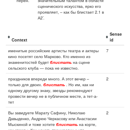
перен.
значительным талантом в области
сценического искусства, ярко его
проявляет, – как бы блистает 2.1 в
А2’.
Sense
Context
id
именитые российские артисты театра и актеры
7
кино посетят село Марково. Кто именно из
знаменитостей будет
блистать
на сцене
сельского клуба — пока не известно.
праздников впереди много. А этот вечер –
2
только для двоих.
блистать
. Но им, как ни
одному другому знаку, звезды рекомендуют
провести вечер не в публичном месте, а тет-а-
тет
Вы завидуете Марату Сафину, Николаю
2
Давыденко, Андрею Черкасову или Анастасии
Мыскиной и тоже хотите
блистать
на корте,