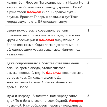
хранит Бог. Яросвет Ты видишь меня? Навна Но
2
жар и озноб Бьют меня, хлещут, кружат... Вижу:
в руке твоей
блещет
сноп, В правой руке -
оружье. Яросвет Теперь я различаю тут Твою
мерцающую плоть: Ей стихиали вяжут
своим искусством в совершенстве: они
1
стремительно проносились по льду, описывая
круги и восьмерки и
блистая
пируэтами еще
более сложными. Один ловкий джентльмен с
обледеневшими усами выделывал фигуру под
названием
даже сопротивляться. Чувства охватили меня
6
всю. Во время обеда, отличавшегося
изысканностью блюд, Ф.
блистал
веселостью и
остроумием. Он сидел рядом с Д.,
кокетничавшей с ним. Я бы ее убила в это
время! После
мука и награда. В томительном чередованье
5
дней То я богаче всех, то всех бедней.
блещет
новизной, Разнообразьем перемен нежданных.