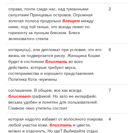
справа, почти сзади нас, над туманными
2
силуэтами Принцевых островов. Огромная
золотая полоса продольно
блещет
между
ними, под той тенью, что всегда лежит по
горизонту за лунным блеском. Блеск
зеленоватого стекла
нотариусы), или дипломат при условии, что его
6
жизнь не подвергается риску. Женщина Кошки
будет в состоянии
блистать
во всех
действиях, которые требуют вкуса,
гостеприимства и хорошего представления.
Политика Кота -мужчины
соглашение. В общем, все как всегда.
7
блистает
графикой. Но зато ее интерфейс
весьма удобен и понятен для пользователей.
Главное окно утилиты состоит
которая надолго избавит от волосяного покрова
4
любой участок кожи.
блистать
и цвести,
можно и отдохнуть. Но где? Выбирайте отдых