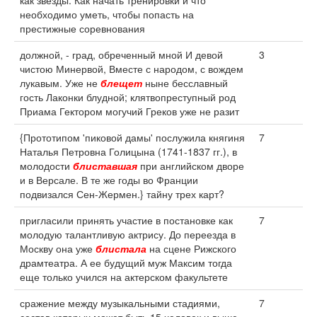
как звезды. Как начать тренировки и что
необходимо уметь, чтобы попасть на
престижные соревнования
должной, - град, обреченный мной И девой
3
чистою Минервой, Вместе с народом, с вождем
лукавым. Уже не
блещет
ныне бесславный
гость Лаконки блудной; клятвопреступный род
Приама Гектором могучий Греков уже не разит
{Прототипом 'пиковой дамы' послужила княгиня
7
Наталья Петровна Голицына (1741-1837 гг.), в
молодости
блиставшая
при английском дворе
и в Версале. В те же годы во Франции
подвизался Сен-Жермен.} тайну трех карт?
пригласили принять участие в постановке как
7
молодую талантливую актрису. До переезда в
Москву она уже
блистала
на сцене Рижского
драмтеатра. А ее будущий муж Максим тогда
еще только учился на актерском факультете
сражение между музыкальными стадиями,
7