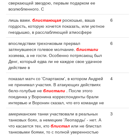
сверкающей звездою, первым подарком ее
возлюбленного. С
лишь вами.
блистающая
роскошью, ваша
6
гордость, которую хочется показать, или уютное
гнездышко, в расслабляющей атмосфере
впоследствии трехочковым прервал
6
затянувшееся голевое молчание.
блистали
хозяева, а не гости. Особенно потрясающ был
Денг, который едва ли не каждое свое удачное
действие в
показал матч со 'Спартаком', в котором Андрей
4
не принимал участия. В атакующих действиях
бело-голубые не
блистали
. После этого
поединка у Воронина корреспонденты брали
интервью и Воронин сказал, что его команде не
американские танки участвовали в реальных
3
танковых боях, а немецкие 'Леопарды' - нет. А
что касается тех, кто
блистал
или не блистал
танковыми боями, то с полной уверенностью