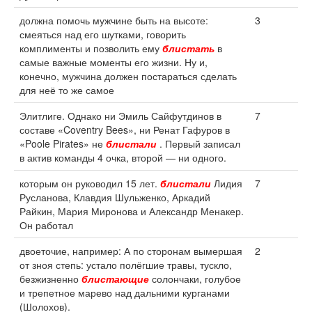
должна помочь мужчине быть на высоте:
3
смеяться над его шутками, говорить
комплименты и позволить ему
блистать
в
самые важные моменты его жизни. Ну и,
конечно, мужчина должен постараться сделать
для неё то же самое
Элитлиге. Однако ни Эмиль Сайфутдинов в
7
составе «Coventry Bees», ни Ренат Гафуров в
«Poole Pirates» не
блистали
. Первый записал
в актив команды 4 очка, второй — ни одного.
которым он руководил 15 лет.
блистали
Лидия
7
Русланова, Клавдия Шульженко, Аркадий
Райкин, Мария Миронова и Александр Менакер.
Он работал
двоеточие, например: А по сторонам вымершая
2
от зноя степь: устало полёгшие травы, тускло,
безжизненно
блистающие
солончаки, голубое
и трепетное марево над дальними курганами
(Шолохов).