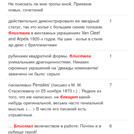
Не поискать ли мне тропы иной, Приемов
новых, сочетаний
действительно демонстрировало ее звездный
1
статус, так это колье с большим синим топазом.
блистала
в винтажных украшениях Van Cleef
and Arpels 1920-х годов. На шее - колье в стиле
ар-деко с бриллиантами
рубинами квадратной формы.
блистала
1
уникальными драгоценностями. Никаких
скромных украшений на 'дважды номинантке'
замечено не было: серьги
паскалевых Pensйes' (письмо к М. М.
7
Стасюлевичу от 25 ноября 1870 г.) ; 'Редкое из
того, что им написано, не
блещет
какой-
нибудь оригинальной, весьма часто гениальной
мыслью <... > В числе его писаний есть
отрывочные
…
Блистал
величеством в работе: Почтен и в
6
рубище герой!