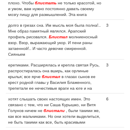
плохо. Чтобы
блистать
не только красотой, но
и умом, вам нужно постоянно давать своему
мозгу пищу для размышлений. Эта книга
долго в грезах сна. Им мысль моя была полна!..
3
Мне образ памятный являлся. Арапский
профиль рисовался.
Блистал
молниеносный
взор. Взор, выражающий укор. И пени раны
затаенной!.. И часто девочке смиренной.
Сияньем
еретиками. Расширялась и крепла святая Русь,
3
распростиралась она вширь, как орлиные
крылья; все ярче
блистал
в глазах сынов ее
крест родной главы у Василия Блаженного,
трепетали ее нечестивые враги на юге и на
хотят слышать своих настоящих имен. Это
6
связано с тем, что ни Саша Курышко, ни Витя
Голунов ничем не
блистали
, были такими же,
как все мальчиками. Но они хотели выделиться,
не быть такими как все, быть красивыми