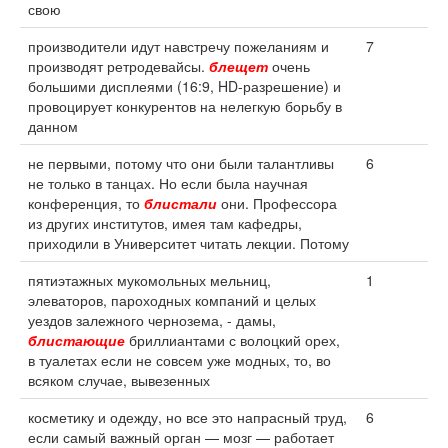
свою
производители идут навстречу пожеланиям и
7
производят ретродевайсы.
блещет
очень
большими дисплеями (16:9, HD-разрешение) и
провоцирует конкурентов на нелегкую борьбу в
данном
не первыми, потому что они были талантливы
6
не только в танцах. Но если была научная
конференция, то
блистали
они. Профессора
из других институтов, имея там кафедры,
приходили в Университет читать лекции. Потому
пятиэтажных мукомольных мельниц,
1
элеваторов, пароходных компаний и целых
уездов залежного чернозема, - дамы,
блистающие
бриллиантами с волоцкий орех,
в туалетах если не совсем уже модных, то, во
всяком случае, вывезенных
косметику и одежду, но все это напрасный труд,
6
если самый важный орган — мозг — работает