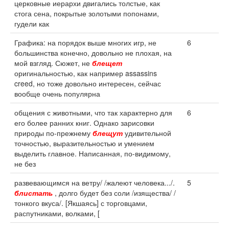
церковные иерархи двигались толстые, как
стога сена, покрытые золотыми попонами,
гудели как
Графика: на порядок выше многих игр, не
6
большинства конечно, довольно не плохая, на
мой взгляд. Сюжет, не
блещет
оригинальностью, как например assassins
creed, но тоже довольно интересен, сейчас
вообще очень популярна
общения с животными, что так характерно для
6
его более ранних книг. Однако зарисовки
природы по-прежнему
блещут
удивительной
точностью, выразительностью и умением
выделить главное. Написанная, по-видимому,
не без
развевающимся на ветру/ /жалеют человека.../.
5
блистать
, долго будет без соли /изящества/ /
тонкого вкуса/. [Якшаясь] с торговцами,
распутниками, волками, [