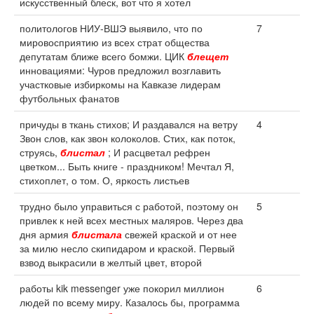
искусственный блеск, вот что я хотел
политологов НИУ-ВШЭ выявило, что по
7
мировосприятию из всех страт общества
депутатам ближе всего бомжи. ЦИК
блещет
инновациями: Чуров предложил возглавить
участковые избиркомы на Кавказе лидерам
футбольных фанатов
причуды в ткань стихов; И раздавался на ветру
4
Звон слов, как звон колоколов. Стих, как поток,
струясь,
блистал
; И расцветал рефрен
цветком... Быть книге - праздником! Мечтал Я,
стихоплет, о том. О, яркость листьев
трудно было управиться с работой, поэтому он
5
привлек к ней всех местных маляров. Через два
дня армия
блистала
свежей краской и от нее
за милю несло скипидаром и краской. Первый
взвод выкрасили в желтый цвет, второй
работы kik messenger уже покорил миллион
6
людей по всему миру. Казалось бы, программа