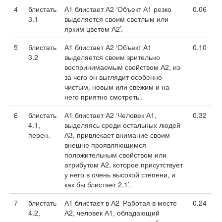
4
блистать
А1 блистает А2 ‘Объект А1 резко
0.06
3.1
выделяется своим светлым или
ярким цветом А2’.
5
блистать
А1 блистает А2 ‘Объект А1
0.10
3.2
выделяется своим зрительно
воспринимаемым свойством А2, из-
за чего он выглядит особенно
чистым, новым или свежим и на
него приятно смотреть’.
6
блистать
А1 блистает А2 ‘Человек А1,
0.32
4.1,
выделяясь среди остальных людей
перен.
А3, привлекает внимание своим
внешне проявляющимся
положительным свойством или
атрибутом А2, которое присутствует
у него в очень высокой степени, и
как бы блистает 2.1’.
7
блистать
А1 блистает в А2 ‘Работая в месте
0.24
4.2,
А2, человек А1, обладающий