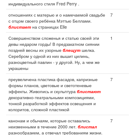
индивидуального стиля Fred Perry .
отношениях с матерью и о намечаемой свадьбе
7
с отцом своего ребёнка Мэттью Беллами.
блистает
на страницах Elle
Совершенством сложенья и статью своей эти
1
девы недаром горды! В предзакатном сиянии
поздней весны их узорные
блещут
шелка.
Серебром у одной из них вышит цилинь,
разноцветный павлин - у другой. Ну, а чем же
украшены
преувеличена пластика фасадов, капризные
7
формы планов, цветовые и светотеневые
эффекты. Живопись и скульптура
блистают
декоративно-театральными композициями,
тонкой разработкой эффектов освещения и
колоритов, сложной пластикой
канонам и обычаям, которые оставались
7
неизменными в течение 2000 лет.
блистал
разнообразием, а отвечал требованиям жизни.