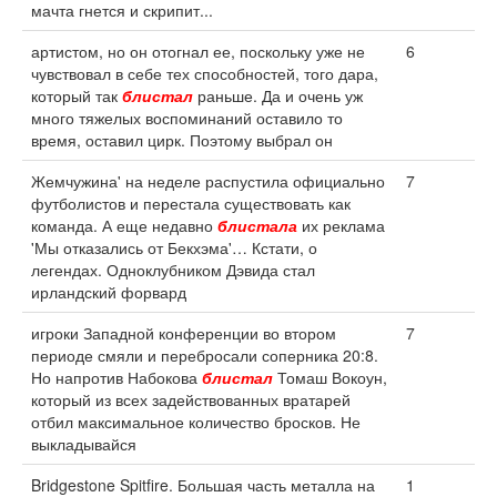
мачта гнется и скрипит...
артистом, но он отогнал ее, поскольку уже не
6
чувствовал в себе тех способностей, того дара,
который так
блистал
раньше. Да и очень уж
много тяжелых воспоминаний оставило то
время, оставил цирк. Поэтому выбрал он
Жемчужина' на неделе распустила официально
7
футболистов и перестала существовать как
команда. А еще недавно
блистала
их реклама
'Мы отказались от Бекхэма'… Кстати, о
легендах. Одноклубником Дэвида стал
ирландский форвард
игроки Западной конференции во втором
7
периоде смяли и перебросали соперника 20:8.
Но напротив Набокова
блистал
Томаш Вокоун,
который из всех задействованных вратарей
отбил максимальное количество бросков. Не
выкладывайся
Bridgestone Spitfire. Большая часть металла на
1