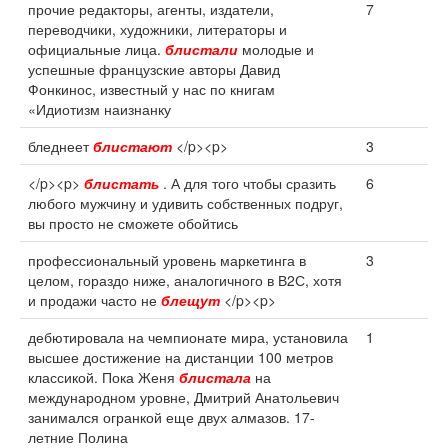
прочие редакторы, агенты, издатели,
7
переводчики, художники, литераторы и
официальные лица.
блистали
молодые и
успешные французские авторы Давид
Фонкинос, известный у нас по книгам
«Идиотизм наизнанку
бледнеет
блистают
</p><p>
3
</p><p>
блистать
. А для того чтобы сразить
6
любого мужчину и удивить собственных подруг,
вы просто не сможете обойтись
профессиональный уровень маркетинга в
3
целом, гораздо ниже, аналогичного в В2С, хотя
и продажи часто не
блещут
</p><p>
дебютировала на чемпионате мира, установила
1
высшее достижение на дистанции 100 метров
классикой. Пока Женя
блистала
на
международном уровне, Дмитрий Анатольевич
занимался огранкой еще двух алмазов. 17-
летние Полина