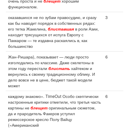
очень проста и не
блещет
хорошим
функционалом.
оказавшихся не по зубам правосудию, и сразу
3
как бы наводит порядок в собственных рядах:
его тетка Жакелина,
блиставшая
в роли Азии,
находит трясущихся от испуга Европу с
Паккаром — те издавна раскаялись в, как
большинство
Жан-Ришара), показывает — люди просто
6
изголодались по классике. Даже скелетоны в
этом году перестали
блистать
хайтеком и
вернулись к своему традиционному облику. И
дело вовсе не в цене, бюджет такой модели
может
каждому знакомо». TimeOut Особо скептически
6
настроенные критики отметили, что третья часть
картины не
блещет
оригинальным сюжетом,
да и прародитель Факеров уступил
режиссерское кресло Полу Вайцу
(«Американский