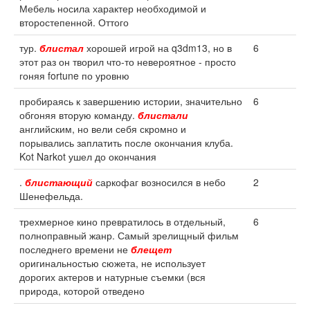
Мебель носила характер необходимой и
второстепенной. Оттого
тур.
блистал
хорошей игрой на q3dm13, но в
6
этот раз он творил что-то невероятное - просто
гоняя fortune по уровню
пробираясь к завершению истории, значительно
6
обгоняя вторую команду.
блистали
английским, но вели себя скромно и
порывались заплатить после окончания клуба.
Kot Narkot ушел до окончания
.
блистающий
саркофаг возносился в небо
2
Шенефельда.
трехмерное кино превратилось в отдельный,
6
полноправный жанр. Самый зрелищный фильм
последнего времени не
блещет
оригинальностью сюжета, не использует
дорогих актеров и натурные съемки (вся
природа, которой отведено