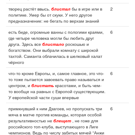
творец растёт ввысь.
блистал
бы в игре или в
2
политике. Умер бы от скуки. У него другое
предназначение: не бегать по верхам знаний
есть биде, огромные ванны с пологими краями,
6
где четыре человека могли бы любить друг
друга. Здесь все
блистало
роскошью и
богатством. Они выбрали комнату с широкой
тахтой. Саманта облачилась в шелковый халат
чёрного
что-то кроме Европы, и, самое главное, это что-
6
то тоже пытается завоевать право называться и
центром, и
блистать
красотами, и быть чем-
то вообще на равных с Европой существующим.
У европейской части суши впервые
примкнувший к ним Дзагоев, но пропускать три
6
мяча в матче против команды, которая особой
результативностью не
блещет
, не гоже для
российского топ-клуба, выступающего в Лиге
чемпионов. Ведь по числу забитых мячей “Анжи