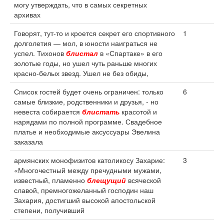
могу утверждать, что в самых секретных
архивах
Говорят, тут-то и кроется секрет его спортивного
1
долголетия — мол, в юности наиграться не
успел. Тихонов
блистал
в «Спартаке» в его
золотые годы, но ушел чуть раньше многих
красно-белых звезд. Ушел не без обиды,
Список гостей будет очень ограничен: только
6
самые близкие, родственники и друзья, - но
невеста собирается
блистать
красотой и
нарядами по полной программе. Свадебное
платье и необходимые аксуссуары Эвелина
заказала
армянских монофизитов католикосу Захарие:
3
«Многочестный между пречудными мужами,
известный, пламенно
блещущий
всяческой
славой, премногожеланный господин наш
Захария, достигший высокой апостольской
степени, получивший