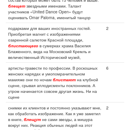
состав которых может быть 15 человек и выше.
блещет
звездными именами. Талант
участников «United Dance Open» будут
оценивать Omar Paloma, именитый танцор
подарками для ваших иностранных гостей.
2
Приобретая магнит с изображениями
озаренной салютом Красной площади,
блистающего
в сумерках храма Василия
Блаженного, вида на Московский Кремль и
величественный Исторический музей,
артисты-травести по профессии. В роскошных
6
женских нарядах и умопомрачительном
макияже они по ночам
блистают
на клубной
сцене, срывая аплодисменты поклонников. А
утром начинается совсем другая жизнь. Ни на
сцене
снимки их клиентов и постоянно указывают мне,
2
как обработать изображение. Как я уже заметил
в книге,
блещут
не сами звезды, а мишура
вокруг них. Реакция обычных людей на этот