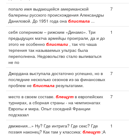
попало имя выдающейся американской
7
балерины русского происхождения Александры
Даниловой. До 1951 года она
блистала
...
себя соперником – рижским «Динамо». Три
1
предыдущих матча армейцы проиграли, да и до
этого не особенно
блистали
, так что чаша
терпения так называемых ультрас была
переполнена. Недовольство стало выливаться
не по
Джордана выступала достаточно успешно, но в
7
последние несколько сезонов из-за финансовых
проблем не
блистала
результатами.
место в своем составе.
блещут
в европейских
7
турнирах, а сборная страны - на чемпионатах
Европы и мира. Опыт соседней Франции
подсказал
движения...» Ну? Где интрига? Где секс? Где
1
поэзия наконец? Как там у классика:
блещут
;А