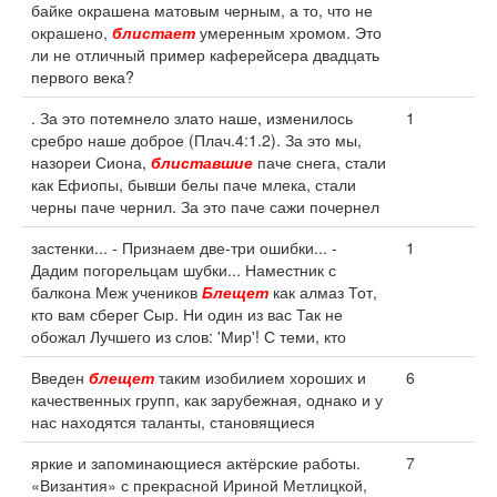
байке окрашена матовым черным, а то, что не
окрашено,
блистает
умеренным хромом. Это
ли не отличный пример каферейсера двадцать
первого века?
. За это потемнело злато наше, изменилось
1
сребро наше доброе (Плач.4:1.2). За это мы,
назореи Сиона,
блиставшие
паче снега, стали
как Ефиопы, бывши белы паче млека, стали
черны паче чернил. За это паче сажи почернел
застенки... - Признаем две-три ошибки... -
1
Дадим погорельцам шубки... Наместник с
балкона Меж учеников
Блещет
как алмаз Тот,
кто вам сберег Сыр. Ни один из вас Так не
обожал Лучшего из слов: 'Мир'! С теми, кто
Введен
блещет
таким изобилием хороших и
6
качественных групп, как зарубежная, однако и у
нас находятся таланты, становящиеся
яркие и запоминающиеся актёрские работы.
7
«Византия» с прекрасной Ириной Метлицкой,