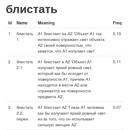
блистать
Id
Name
Meaning
Freq
1
блистать
А1 блистает на А2 ‘Объект А1 так
0.10
1
интенсивно отражает свет объекта
А2 своей поверхностью, что
кажется, что А1 излучает свет’.
2
блистать
А1 блистает в А2 ‘Объект А1
0.11
2.1
излучает яркий ровный свет,
который как бы исходит от
поверхности А1, причем А1
находится в месте А2 или
отражается на поверхности
предмета А2’.
3
блистать
А1 блистает А2 ‘Глаза А1 человека
0.07
2.2,
как бы излучают яркий ровный свет
перен.
из-за того, что он испытывает
сильную эмоцию А2’.