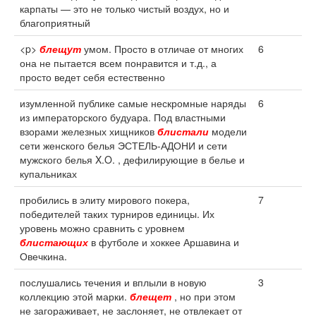
карпаты — это не только чистый воздух, но и
благоприятный
<p>
блещут
умом. Просто в отличае от многих
6
она не пытается всем понравится и т.д., а
просто ведет себя естественно
изумленной публике самые нескромные наряды
6
из императорского будуара. Под властными
взорами железных хищников
блистали
модели
сети женского белья ЭСТЕЛЬ-АДОНИ и сети
мужского белья X.O. , дефилирующие в белье и
купальниках
пробились в элиту мирового покера,
7
победителей таких турниров единицы. Их
уровень можно сравнить с уровнем
блистающих
в футболе и хоккее Аршавина и
Овечкина.
послушались течения и вплыли в новую
3
коллекцию этой марки.
блещет
, но при этом
не загораживает, не заслоняет, не отвлекает от