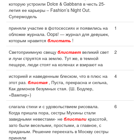
которую устроили Dolce & Gabbana в честь 25-
летия ее карьеры – Fashion’s Night Out.
Супермодель
приняли участие в фотосессиях и появились на
1
обложке журнала. Oops! — журнал для девушек,
которым нравится
блистать
!
Светоприимную свещу
блистает
великий свет
2
и лучи струятся на землю. Тут же, в темной
пещере, люди стоят на коленах и взирают на
историей и наведенным блеском, что в плюс на
4
этот раз.
блистая
, Пуста, прекрасна и сильна,
Как демонов безумных стая. (Ш. Бодлер,
«Вампир»)
слагала стихи и с удовольствием рисовала.
6
Когда пришла пора, сестры Мухины стали
завидными невестами- не
блистали
красотой,
зато были веселыми, простыми, а главное, с
приданым. Решение переехать в Москву сестры
приняли