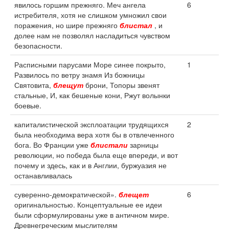
явилось горшим прежняго. Меч ангела
6
истребителя, хотя не слишком умножил свои
поражения, но шире прежняго
блистал
, и
долее нам не позволял насладиться чувством
безопасности.
Расписными парусами Море синее покрыто,
1
Развилось по ветру знамя Из божницы
Святовита,
блещут
брони, Топоры звенят
стальные, И, как бешеные кони, Ржут волынки
боевые.
капиталистической эксплоатации трудящихся
2
была необходима вера хотя бы в отвлеченного
бога. Во Франции уже
блистали
зарницы
революции, но победа была еще впереди, и вот
почему и здесь, как и в Англии, буржуазия не
останавливалась
суверенно-демократической».
блещет
6
оригинальностью. Концептуальные ее идеи
были сформулированы уже в античном мире.
Древнегреческим мыслителям