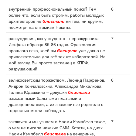
внутренний профессиональный поиск? Тем
6
более что, если быть строгим, работы молодых
архитекторов не
блистали
ни тем, ни другим,
несмотря на оптимизм Никиты.
рассуждения, как у студента - первокурсника
7
Истфака образца 85-86 годов. Фразеология
прошлого века, коей вы
блещете
уже давно не
привлекательна для всё тех же избирателей. На
мой взгляд Вы просто засланец в КПРФ,
разрушающий
великосветским торжеством. Леонид Парфенов,
6
Андрон Кончаловский, Александра Михалкова,
Галина Юдашкина – девушки
блистали
изысканными бальными платьями и
драгоценностями, а их знаменитые родители с
гордостью могли наблюдать
заключен и мы узнаем о Наоми Кэмпбелл такое,
7
о чем не писали никакие СМИ. Кстати, на днях
Наоми Кэмпбелл
блистала
на вечеринке,