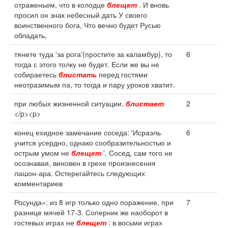
отраженьем, что в колодце
блещет
. И вновь
просил он знак небесный дать У своего
воинственного бога, Что вечно будет Русью
обладать,
тянете туда 'за рога'(простите за каламбур), то
6
тогда с этого толку не будет. Если же вы не
собираетесь
блистать
перед гостями
неотразимым па, то тогда и пару уроков хватит.
при любых жизненной ситуации.
блистает
2
</p><p>
конец ехидное замечание соседа: 'Исраэль
6
учится усердно, однако сообразительностью и
острым умом не
блещет
'. Сосед, сам того не
осознавая, виновен в грехе произнесения
лашон-ара. Остерегайтесь следующих
комментариев
Росунда»: из 8 игр только одно поражение, при
7
разнице мячей 17-3. Соперник же наоборот в
гостевых играх не
блещет
: в восьми играх