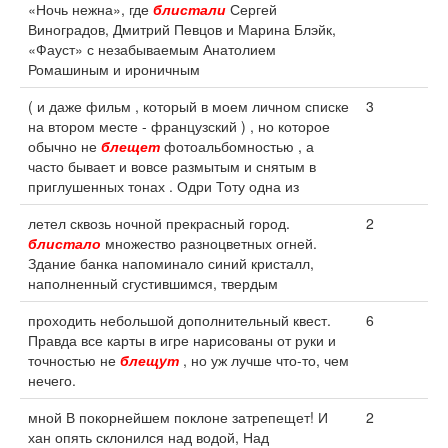
«Ночь нежна», где
блистали
Сергей
Виноградов, Дмитрий Певцов и Марина Блэйк,
«Фауст» с незабываемым Анатолием
Ромашиным и ироничным
( и даже фильм , который в моем личном списке
3
на втором месте - французский ) , но которое
обычно не
блещет
фотоальбомностью , а
часто бывает и вовсе размытым и снятым в
приглушенных тонах . Одри Тоту одна из
летел сквозь ночной прекрасный город.
2
блистало
множество разноцветных огней.
Здание банка напоминало синий кристалл,
наполненный сгустившимся, твердым
проходить небольшой дополнительный квест.
6
Правда все карты в игре нарисованы от руки и
точностью не
блещут
, но уж лучше что-то, чем
нечего.
мной В покорнейшем поклоне затрепещет! И
2
хан опять склонился над водой, Над