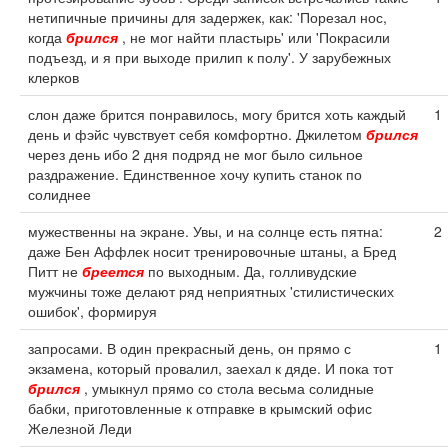
нетипичные причины для задержек, как: 'Порезал нос,
когда
брился
, не мог найти пластырь' или 'Покрасили
подъезд, и я при выходе прилип к полу'. У зарубежных
клерков
слон даже брится понравилось, могу брится хоть каждый
1
день и фэйс чувствует себя комфортно. Джилетом
брился
через день ибо 2 дня подряд не мог было сильное
раздражение. Единственное хочу купить станок по
солиднее
мужественны на экране. Увы, и на солнце есть пятна:
2
даже Бен Аффлек носит тренировочные штаны, а Бред
Питт не
бреется
по выходным. Да, голливудские
мужчины тоже делают ряд неприятных 'стилистических
ошибок', формируя
запросами. В один прекрасный день, он прямо с
1
экзамена, который провалил, заехал к дяде. И пока тот
брился
, умыкнул прямо со стола весьма солидные
бабки, приготовленные к отправке в крымский офис
Железной Леди