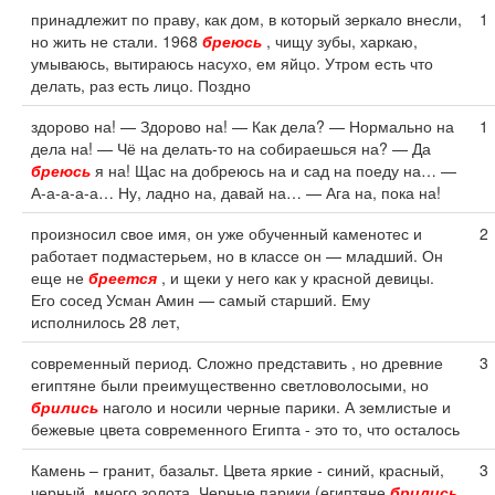
принадлежит по праву, как дом, в который зеркало внесли,
1
но жить не стали. 1968
бреюсь
, чищу зубы, харкаю,
умываюсь, вытираюсь насухо, ем яйцо. Утром есть что
делать, раз есть лицо. Поздно
здорово на! — Здорово на! — Как дела? — Нормально на
1
дела на! — Чё на делать-то на собираешься на? — Да
бреюсь
я на! Щас на добреюсь на и сад на поеду на… —
А-а-а-а-а… Ну, ладно на, давай на… — Ага на, пока на!
произносил свое имя, он уже обученный каменотес и
2
работает подмастерьем, но в классе он — младший. Он
еще не
бреется
, и щеки у него как у красной девицы.
Его сосед Усман Амин — самый старший. Ему
исполнилось 28 лет,
современный период. Сложно представить , но древние
3
египтяне были преимущественно светловолосыми, но
брились
наголо и носили черные парики. А землистые и
бежевые цвета современного Египта - это то, что осталось
Камень – гранит, базальт. Цвета яркие - синий, красный,
3
черный, много золота. Черные парики (египтяне
брились