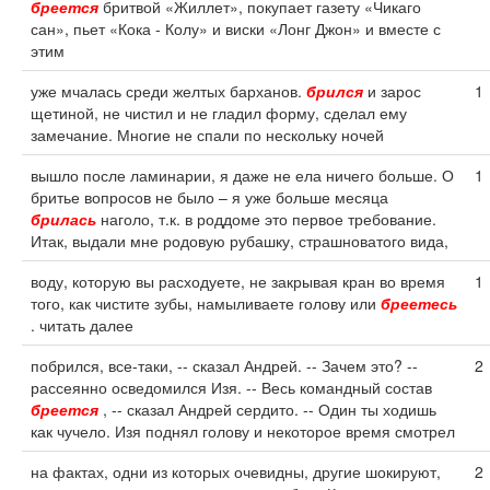
бреется
бритвой «Жиллет», покупает газету «Чикаго
сан», пьет «Кока - Колу» и виски «Лонг Джон» и вместе с
этим
уже мчалась среди желтых барханов.
брился
и зарос
1
щетиной, не чистил и не гладил форму, сделал ему
замечание. Многие не спали по нескольку ночей
вышло после ламинарии, я даже не ела ничего больше. О
1
бритье вопросов не было – я уже больше месяца
брилась
наголо, т.к. в роддоме это первое требование.
Итак, выдали мне родовую рубашку, страшноватого вида,
воду, которую вы расходуете, не закрывая кран во время
1
того, как чистите зубы, намыливаете голову или
бреетесь
. читать далее
побрился, все-таки, -- сказал Андрей. -- Зачем это? --
2
рассеянно осведомился Изя. -- Весь командный состав
бреется
, -- сказал Андрей сердито. -- Один ты ходишь
как чучело. Изя поднял голову и некоторое время смотрел
на фактах, одни из которых очевидны, другие шокируют,
2