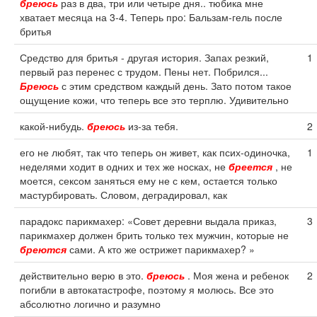
бреюсь
раз в два, три или четыре дня.. тюбика мне
хватает месяца на 3-4. Теперь про: Бальзам-гель после
бритья
Средство для бритья - другая история. Запах резкий,
1
первый раз перенес с трудом. Пены нет. Побрился...
Бреюсь
с этим средством каждый день. Зато потом такое
ощущение кожи, что теперь все это терплю. Удивительно
какой-нибудь.
бреюсь
из-за тебя.
2
его не любят, так что теперь он живет, как псих-одиночка,
1
неделями ходит в одних и тех же носках, не
бреется
, не
моется, сексом заняться ему не с кем, остается только
мастурбировать. Словом, деградировал, как
парадокс парикмахер: «Совет деревни выдала приказ,
3
парикмахер должен брить только тех мужчин, которые не
бреются
сами. А кто же острижет парикмахер? »
действительно верю в это.
бреюсь
. Моя жена и ребенок
2
погибли в автокатастрофе, поэтому я молюсь. Все это
абсолютно логично и разумно