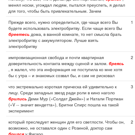
менял носки, угождал людям, пытался преуспеть, я делал
для того, чтобы быть привлекательным. Зачем
Прежде всего, нужно определиться, где чаще всего Вы
1
будете использовать электробритву. Если чаще всего Вы
бреетесь
дома, в ванной комнате, то нет смысла брать
электробритву с аккумулятором. Лучше взять
электробритву
импровизационная свобода и почти квартирная
2
доверительность контакта между сценой и залом.
бреясь
, я жалел, что эта информация не поступила ко мне хотя
бы с утра – и знакомых созвал бы, и сам не рисковал
что экстремально короткая прическа ей удивительно к
3
лицу. Среди западных звезд ради роли в кино наголо
брились
Деми Мур («Солдат Джейн») и Натали Портман
(«V -- значит вендетта»), Бритни Спирс пошла на такой
эксперимент
который преследует женщин для его светлости. Чтобы он,
2
возможно, не оставался один с Розиной, доктор сам
брился
у Фигаро.