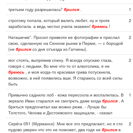
третьем году разрешилась!'
брился
.
1
строгому попала, который валить любит, ну и трояк
2
заработала. а ведь честно учила экзамен!
бреюсь
!
Наташечке”. Просил привезти ее фотографии и прислал
2
свою, сделанную на Сенном рынке в Перми, — с бородой
(не
брился
со дня отъезда из Гатчины).
мог стоять, выпрямив спину. Я всегда опускаю глаза,
2
говоря с людьми. Во мне что-то от алкоголика, я не
бреюсь
, и моя когда-то красивая грива потускнела,
возможно, в ней появились вши. Я стараюсь со всей силы
быть
Привычно саднило лоб - кожа пересохла и воспалилась. В
1
зеркало Иван старался не смотреть даже когда
брился
. А
бриться предпочитал как можно реже. - Лучше бы
Толстого, Чехова и Достоевского защищали, - сказал
Серёга 051 (Мурманск): Мне все это предлагают, но я сто
2
пудово уверен что это не поможет, два годя не
брился
в