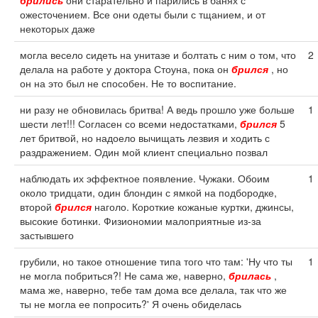
брились
они старательно и парились в банях с
ожесточением. Все они одеты были с тщанием, и от
некоторых даже
могла весело сидеть на унитазе и болтать с ним о том, что
2
делала на работе у доктора Стоуна, пока он
брился
, но
он на это был не способен. Не то воспитание.
ни разу не обновилась бритва! А ведь прошло уже больше
1
шести лет!!! Согласен со всеми недостатками,
брился
5
лет бритвой, но надоело вычищать лезвия и ходить с
раздражением. Один мой клиент специально позвал
наблюдать их эффектное появление. Чужаки. Обоим
1
около тридцати, один блондин с ямкой на подбородке,
второй
брился
наголо. Короткие кожаные куртки, джинсы,
высокие ботинки. Физиономии малоприятные из-за
застывшего
грубили, но такое отношение типа того что там: 'Ну что ты
1
не могла побриться?! Не сама же, наверно,
брилась
,
мама же, наверно, тебе там дома все делала, так что же
ты не могла ее попросить?' Я очень обиделась