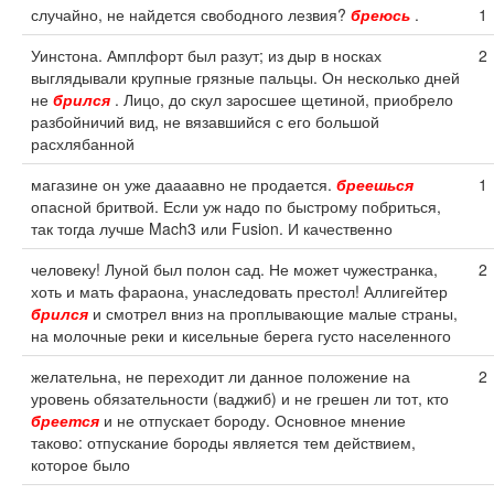
случайно, не найдется свободного лезвия?
бреюсь
.
1
Уинстона. Амплфорт был разут; из дыр в носках
2
выглядывали крупные грязные пальцы. Он несколько дней
не
брился
. Лицо, до скул заросшее щетиной, приобрело
разбойничий вид, не вязавшийся с его большой
расхлябанной
магазине он уже даааавно не продается.
бреешься
1
опасной бритвой. Если уж надо по быстрому побриться,
так тогда лучше Mach3 или Fusion. И качественно
человеку! Луной был полон сад. Не может чужестранка,
2
хоть и мать фараона, унаследовать престол! Аллигейтер
брился
и смотрел вниз на проплывающие малые страны,
на молочные реки и кисельные берега густо населенного
желательна, не переходит ли данное положение на
2
уровень обязательности (ваджиб) и не грешен ли тот, кто
бреется
и не отпускает бороду. Основное мнение
таково: отпускание бороды является тем действием,
которое было