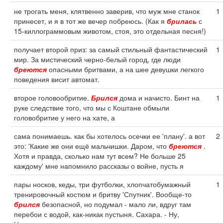
не трогать меня, клятвенно заверив, что муж мне станок
1
принесет, и я в тот же вечер побреюсь. (Как я
брилась
с
15-киллограммовым животом, стоя, это отдельная песня!)
получает второй приз: за самый стильный фантастический
1
мир. За мистический черно-белый город, где люди
бреются
опасными бритвами, а на шее девушки легкого
поведения висит автомат.
второе головообритие.
Брился
дома и начисто. Бинт на
1
руке следствие того, что мы с Коштане обмыли
головобритие у него на хате, а
сама понимаешь. как бы хотелось осечки ее 'плану'. а вот
2
это: 'Какие же они ещё мальчишки. Даром, что
бреются
.
Хотя и правда, сколько нам тут всем? Не больше 25
каждому' мне напомнило рассказы о войне, пусть я
пары носков, кеды, три футболки, хлопчатобумажный
1
тренировочный костюм и бритву 'Спутник'. Вообще-то
брился
безопасной, но подумал - мало ли, вдруг там
перебои с водой, как-никак пустыня. Сахара. - Ну,