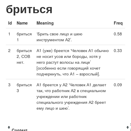
бриться
Id
Name
Meaning
Freq
1
бриться
‘Брить свое лицо и шею
0.58
1
инструментом А2’.
2
бриться
А1 (уже) бреется ‘Человек А1 обычно
0.33
2, СОВ
не носит усов или бороды, хотя у
нет.
него растут волосы на лице’
[особенно если говорящий хочет
подчеркнуть, что А1 – взрослый].
3
бриться
А1 бреется у А2 ‘Человек А1 делает
0.09
3
так, что работник А2 в специальном
учреждении или работник
специального учреждения А2 бреет
ему лицо и шею’.
Context