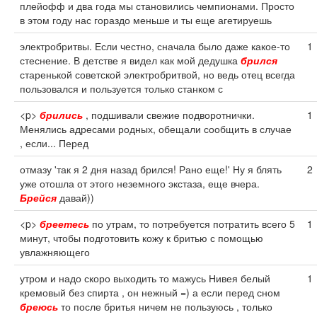
плейофф и два года мы становились чемпионами. Просто
в этом году нас гораздо меньше и ты еще агетируешь
электробритвы. Если честно, сначала было даже какое-то
1
стеснение. В детстве я видел как мой дедушка
брился
старенькой советской электробритвой, но ведь отец всегда
пользовался и пользуется только станком с
<p>
брились
, подшивали свежие подворотнички.
1
Менялись адресами родных, обещали сообщить в случае
, если... Перед
отмазу 'так я 2 дня назад брился! Рано еще!' Ну я блять
2
уже отошла от этого неземного экстаза, еще вчера.
Брейся
давай))
<p>
бреетесь
по утрам, то потребуется потратить всего 5
1
минут, чтобы подготовить кожу к бритью с помощью
увлажняющего
утром и надо скоро выходить то мажусь Нивея белый
1
кремовый без спирта , он нежный =) а если перед сном
бреюсь
то после бритья ничем не пользуюсь , только