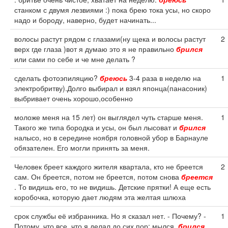
станком с двумя лезвиями :) пока брею тока усы, но скоро
надо и бороду, наверно, будет начинать...
волосы растут рядом с глазами(ну щека и волосы растут
2
верх где глаза )вот я думаю это я не правильно
брился
или сами по себе и че мне делать ?
сделать фотоэпиляцию?
бреюсь
3-4 раза в неделю на
1
электробритву).Долго выбирал и взял японца(панасоник)
выбривает очень хорошо,особенно
моложе меня на 15 лет) он выглядел чуть старше меня.
1
Такого же типа бородка и усы, он был лысоват и
брился
налысо, но в середине ноября головной убор в Барнауле
обязателен. Его могли принять за меня.
Человек бреет каждого жителя квартала, кто не бреется
2
сам. Он бреется, потом не бреется, потом снова
бреется
. То видишь его, то не видишь. Детские прятки! А еще есть
коробочка, которую дает людям эта желтая шлюха
срок службы её избранника. Но я сказал нет. - Почему? -
1
Потому, что все, что я делал до сих пор: мылся,
брился
,