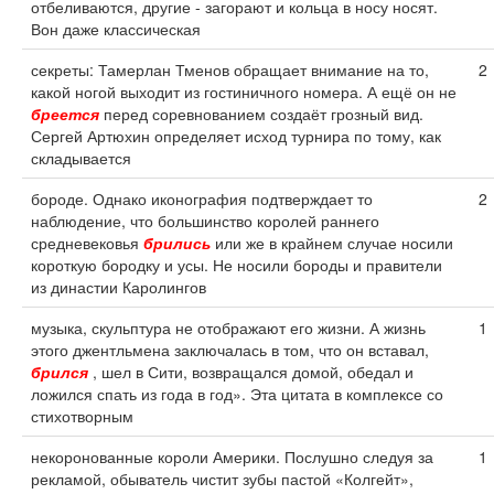
отбеливаются, другие - загорают и кольца в носу носят.
Вон даже классическая
секреты: Тамерлан Тменов обращает внимание на то,
2
какой ногой выходит из гостиничного номера. А ещё он не
бреется
перед соревнованием создаёт грозный вид.
Сергей Артюхин определяет исход турнира по тому, как
складывается
бороде. Однако иконография подтверждает то
2
наблюдение, что большинство королей раннего
средневековья
брились
или же в крайнем случае носили
короткую бородку и усы. Не носили бороды и правители
из династии Каролингов
музыка, скульптура не отображают его жизни. А жизнь
1
этого джентльмена заключалась в том, что он вставал,
брился
, шел в Сити, возвращался домой, обедал и
ложился спать из года в год». Эта цитата в комплексе со
стихотворным
некоронованные короли Америки. Послушно следуя за
1
рекламой, обыватель чистит зубы пастой «Колгейт»,