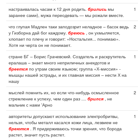
настраивалась часам к 12 дня родить.
брились
мы
1
заранее сами), мужа переодевать — мы рожали вместе.
что глупая Мадлен таки заподозрит неладное – басок ведь
2
у Гизборна дай бог каждому.
бреюсь
, он ухмыляется,
хлопает по плечу и говорит: «Ностальгия... понимаю».
Хотя ни черта он не понимает.
стране БГ – Борис Грачевский. Создатель и раскрутитель
1
ералаша – знает много неприличных анекдотов и
бреется
по утрам своим языком; группа «Х-миссия» -
мышцы нашей эстрады, и их главная миссия – нести Х на
нашу
мыслей помнить их, но если что-нибудь осмысленное
2
стремление к успеху, чем один раз ....
брился
, не
мальчик с нами 'Арно
авторитеты допускают использование электробритвы,
1
нельзя, чтобы металл касался кожи лица, лезвием не
бреются
. Я придерживаюсь точки зрения, что борода
растет, значит пусть растет.