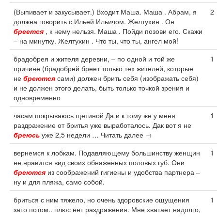
(Выпивает и закусывает.) Входит Маша. Маша . Абрам, я
2
должна говорить с Ильей Ильичом. Желтухин . Он
бреется
, к нему нельзя. Маша . Пойди позови его. Скажи
– на минутку. Желтухин . Что ты, что ты, ангел мой!
брадобрея и жителя деревни, – по одной и той же
1
причине (брадобрей бреет только тех жителей, которые
не
бреются
сами) должен брить себя (изображать себя)
и не должен этого делать, быть только точкой зрения и
одновременно
часам покрываюсь щетиной Да и к тому же у меня
1
раздражение от бритья уже выработалось. Дак вот я не
бреюсь
уже 2,5 недели … Читать далее →
вернемся к лобкам. Подавляющему большинству женщин
1
не нравится вид своих обнаженных половых губ. Они
бреются
из соображений гигиены и удобства партнера –
ну и для пляжа, само собой.
бриться с ним тяжело, но очень здоровские ощущения
1
зато потом.. плюс нет раздражения. Мне хватает надолго,