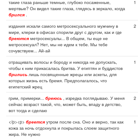
такие глаза раньше темные, глубоко посаженные,
1
мертвые? Он видел такие глаза, глядясь в зеркало, когда
брился
.
издания искали самого метросексуального мужчину в
2
мире, клерки в офисах спорили друг с другом, как и где
бреются
метросексуалы... В общем, ты еще не
метросексуал? Нет, мы не идем к тебе. Мы тебе
сочувствуем... Ай-ай
отращивать волосы и бороду и никогда не допускать,
1
чтобы к ним прикасалась бритва. У египтян и буддистов
брились
лишь посвященные жрецы или аскеты, для
которых жизнь есть бремя. Предполагалось, что
египетский жрец
грим, примерки...
бреюсь
, изредка поглядываю. У меня
2
сейчас возраст такой, что, может быть, впаду в детство,
вот тогда и сделаю
</p><p>
бреется
утром после сна. Оно и верно, так как
1
кожа за ночь отдохнула и покрылась слоем защитного
жира. Не нужно