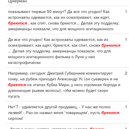
Цукерман
показывают первые 50 минут? Да все что угодно! Как
1
астронавты одеваются, как их осматривают, как едят,
бреются
, как спят, снова бреются... Делая эту подделку,
американцы показали, что для мощного агитационного
Да все что угодно! Как астронавты одеваются, как их
1
осматривают, как едят, бреются, как спят, снова
бреются
... Делая эту подделку, американцы показали, что для
мощного агитационного фильма о Луне у них
катастрофически
Например, сегодня: Дмитрий Губерниев комментирует
2
гонку, на рубеж приходит Александр Ус (он суеверен и не
бреется
на этапах Кубка Мира, у него огромная борода и
длиннющие рыжие волосы): «Им можно будет скоро
пугать
Нет'? - удивляется другой продавец, - У нас же полно
1
лезвий! - Раз он назвал меня 'товарищем', пусть
бреется
серпом!
. бритье очень чистое, хватает на неделю.
бреюсь
1