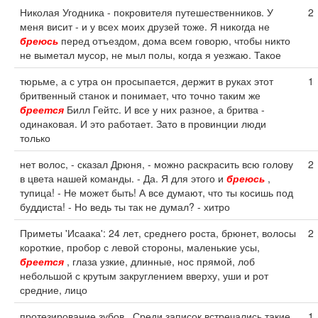
Николая Угодника - покровителя путешественников. У
2
меня висит - и у всех моих друзей тоже. Я никогда не
бреюсь
перед отъездом, дома всем говорю, чтобы никто
не выметал мусор, не мыл полы, когда я уезжаю. Такое
тюрьме, а с утра он просыпается, держит в руках этот
1
бритвенный станок и понимает, что точно таким же
бреется
Билл Гейтс. И все у них разное, а бритва -
одинаковая. И это работает. Зато в провинции люди
только
нет волос, - сказал Дрюня, - можно раскрасить всю голову
2
в цвета нашей команды. - Да. Я для этого и
бреюсь
,
тупица! - Не может быть! А все думают, что ты косишь под
буддиста! - Но ведь ты так не думал? - хитро
Приметы 'Исаака': 24 лет, среднего роста, брюнет, волосы
2
короткие, пробор с левой стороны, маленькие усы,
бреется
, глаза узкие, длинные, нос прямой, лоб
небольшой с крутым закруглением вверху, уши и рот
средние, лицо
протезирование зубов . Среди записок встречались такие
1