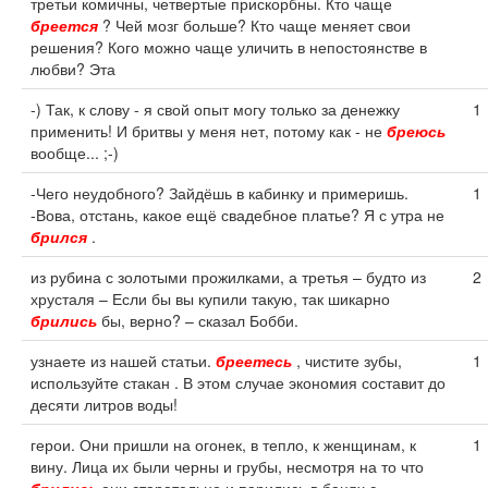
третьи комичны, четвертые прискорбны. Кто чаще
бреется
? Чей мозг больше? Кто чаще меняет свои
решения? Кого можно чаще уличить в непостоянстве в
любви? Эта
-) Так, к слову - я свой опыт могу только за денежку
1
применить! И бритвы у меня нет, потому как - не
бреюсь
вообще... ;-)
-Чего неудобного? Зайдёшь в кабинку и примеришь.
1
-Вова, отстань, какое ещё свадебное платье? Я с утра не
брился
.
из рубина с золотыми прожилками, а третья – будто из
2
хрусталя – Если бы вы купили такую, так шикарно
брились
бы, верно? – сказал Бобби.
узнаете из нашей статьи.
бреетесь
, чистите зубы,
1
используйте стакан . В этом случае экономия составит до
десяти литров воды!
герои. Они пришли на огонек, в тепло, к женщинам, к
1
вину. Лица их были черны и грубы, несмотря на то что