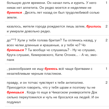
большую доля времени. Он начал пить и курить. У него
1
никак нет аппетита. Он редко моется и неделями не
бреется
. Десять лет назад он был трудолюбивой солью
земли.
казалось, жители города рождаются лишь затем,
брились
2
и умирали довольно редко.
до***? Хули у тебя голова бритая? Ты оглянись назад, у
2
всех челки длинные и крашеные, а у тебя чо? Чо
бреешься
? Ты вообще чо слушаешь? - Ну чо слушаю,
Круга слушаю, Кемеровского, Катю Огонек... - А чо, эмо-
панк
, разнообразия не ищу
бреюсь
всё чаще бритвами с
1
незатейливым черным пластиком.
правду, и он тотчас чувствует к тебе антипатию.
2
Приходится говорить, что у тебя шрам и поэтому ты не
бреешься
. Когда-то еще в Чикагском университете Док
сильно переутомился и чуть не бросался на людей. И он
подумал