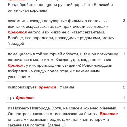
Брадобрейство поощряли русский царь Петр Великий и
английская королева
вспомнить некогда популярные фильмы о восточных
3
воинских искусствах, так там практически все монахи
бреются
наголо и их никто не считает сектантами.
Вообще, все параллели, проводимые рядом сми, между
'триадой
помещалась в той же горней области, и там он потихоньку
1
встречался с мальчиком. Каждое утро, когда полковник
брился
, у них происходили свидания: Родон-младший
взбирался на сундук подле отца и с неизменным
увлечением
импровизирует:
бреется
. У мамы
2
<p>
бреется
.
1
из Нижнего Новгорода. Хотя, не совсем конечно обычный.
1
Он наотрез отказался от использования бритвы.
Бреется
он самыми разными предметами, начиная топором и
заканчивая лопатой. (далее…)