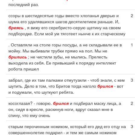
последний раз.
ссоры в шестидесятые годы вместо хлопанья дверью и
2
шума его удалявшихся шагов десятилетием раньше. И,
бреясь
, я вижу его серебристо-серую щетину на своем
подбородке. Если мой ум тяготеет нынче к их старческому
. Оставляли на столе горы посуды, а не складывали ее в
1
мойку. Мы выбивали трубки прямо на пол. Мы не
брились
; не чистили зубы, не мылись. Прелесть
выходила из себя. Ее привыкший к порядку интеллект
робота пришел
забрал, где их там палками отмутузили - чтоб знали, с кем
3
шутить. Дело в том, что Бритов тогда наголо
брился
- вот
и подумали, что шуткуют ребята.
косоглазая? - говорю.
брился
и подбирал маску лица, а
2
он, сидя в кресле, раскинув ноги, вдруг сказал мне в
спину, что ему очень
старым перочинным ножиком, который его дед его отцу на
3
совершеннолетие подарил - и тем же самым ножиком