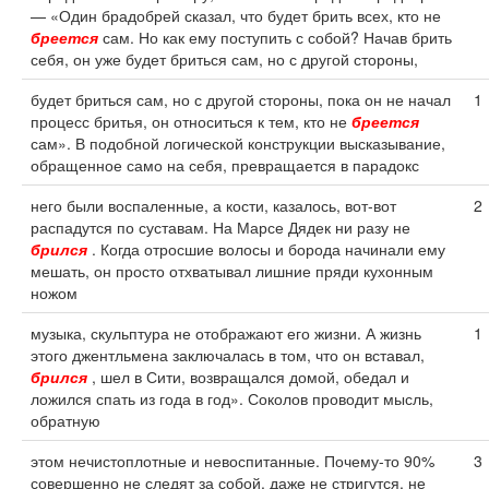
— «Один брадобрей сказал, что будет брить всех, кто не
бреется
сам. Но как ему поступить с собой? Начав брить
себя, он уже будет бриться сам, но с другой стороны,
будет бриться сам, но с другой стороны, пока он не начал
1
процесс бритья, он относиться к тем, кто не
бреется
сам». В подобной логической конструкции высказывание,
обращенное само на себя, превращается в парадокс
него были воспаленные, а кости, казалось, вот-вот
2
распадутся по суставам. На Марсе Дядек ни разу не
брился
. Когда отросшие волосы и борода начинали ему
мешать, он просто отхватывал лишние пряди кухонным
ножом
музыка, скульптура не отображают его жизни. А жизнь
1
этого джентльмена заключалась в том, что он вставал,
брился
, шел в Сити, возвращался домой, обедал и
ложился спать из года в год». Соколов проводит мысль,
обратную
этом нечистоплотные и невоспитанные. Почему-то 90%
3
совершенно не следят за собой, даже не стригутся, не