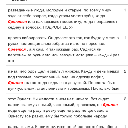
разведенные люди, молодые и старые, по всему миру
1
задают себе вопрос, когда утром чистят зубы, когда
бреются
или накладывают косметику, когда поправляют
седину в волосах. ПОДРОБНЕЕ >>
просто вибрировать. Он делает это так, как будто у меня в
1
руках настоящая электробритва и это не персонаж
бреется
, а я сам. И так каждый раз. Садится ли
персонаж за руль авто или заводит мотоцикл – каждый раз
это
из-за чего одрыщел и заплыл жирком. Каждый день мешки
2
под глазами, растрепанный вид, на одежду пофиг,
брился
только когда виделся с девушкой. Перестал быть
пунктуальным, стал ленивым и тревожным. Настолько был
этот Эрнест. Ни жалости в нем нет, ничего. Вот сидит
2
парнишка смугленький, чистенький, красавчик, не
брился
поди еще ни разу и девку еще ни разу не целовал, а
Эрнесту все равно, ему бы только побольше народу
парадоксами. К примеру, известный парадокс брадобрея
1