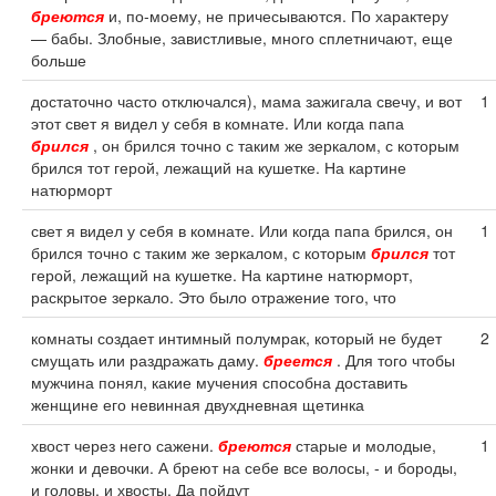
бреются
и, по-моему, не причесываются. По характеру
— бабы. Злобные, завистливые, много сплетничают, еще
больше
достаточно часто отключался), мама зажигала свечу, и вот
1
этот свет я видел у себя в комнате. Или когда папа
брился
, он брился точно с таким же зеркалом, с которым
брился тот герой, лежащий на кушетке. На картине
натюрморт
свет я видел у себя в комнате. Или когда папа брился, он
1
брился точно с таким же зеркалом, с которым
брился
тот
герой, лежащий на кушетке. На картине натюрморт,
раскрытое зеркало. Это было отражение того, что
комнаты создает интимный полумрак, который не будет
2
смущать или раздражать даму.
бреется
. Для того чтобы
мужчина понял, какие мучения способна доставить
женщине его невинная двухдневная щетинка
хвост через него сажени.
бреются
старые и молодые,
1
жонки и девочки. А бреют на себе все волосы, - и бороды,
и головы, и хвосты. Да пойдут