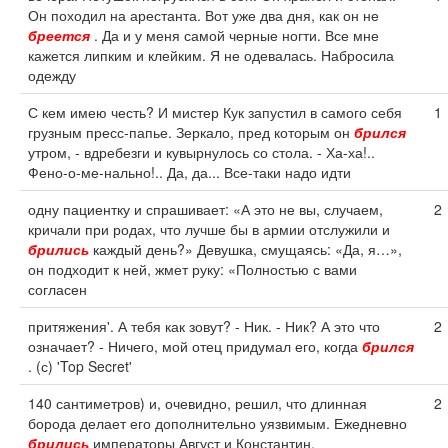
Он походил на арестанта. Вот уже два дня, как он не
бреется
. Да и у меня самой черные ногти. Все мне
кажется липким и клейким. Я не одевалась. Набросила
одежду
С кем имею честь? И мистер Кук запустил в самого себя
1
грузным пресс-папье. Зеркало, пред которым он
брился
утром, - вдребезги и кувырнулось со стола. - Ха-ха!..
Фено-о-ме-нально!.. Да, да... Все-таки надо идти
одну пациентку и спрашивает: «А это не вы, случаем,
2
кричали при родах, что лучше бы в армии отслужили и
брились
каждый день?» Девушка, смущаясь: «Да, я…»,
он подходит к ней, жмет руку: «Полностью с вами
согласен
притяжения'. А тебя как зовут? - Ник. - Ник? А это что
2
означает? - Ничего, мой отец придумал его, когда
брился
. (с) 'Top Secret'
140 сантиметров) и, очевидно, решил, что длинная
2
борода делает его дополнительно уязвимым. Ежедневно
брились
императоры Август и Константин.