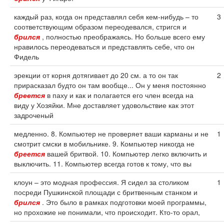
каждый раз, когда он представлял себя кем-нибудь – то
3
соответствующим образом переодевался, стригся и
брился
, полностью преображаясь. Но больше всего ему
нравилось переодеваться и представлять себе, что он
Фидель
эрекции от корня дотягивает до 20 см. а то он так
2
прирасказал будто он там вообще... Он у меня постоянно
бреется
в паху и как и полагается его член всегда на
виду у Хозяйки. Мне доставляет удовольствие как этот
задроченый
медленно. 8. Компьютер не проверяет ваши карманы и не
1
смотрит смски в мобильнике. 9. Компьютер никогда не
бреется
вашей бритвой. 10. Компьютер легко включить и
выключить. 11. Компьютер всегда готов к тому, что вы
клоун – это модная профессия. Я сидел за столиком
1
посреди Пушкинской площади с бритвенным станком и
брился
. Это было в рамках подготовки моей программы,
но прохожие не понимали, что происходит. Кто-то орал,