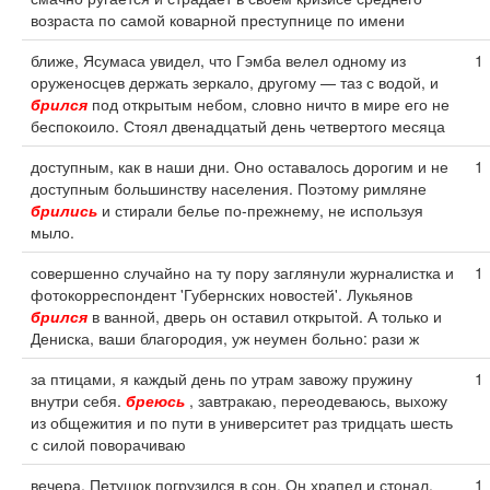
возраста по самой коварной преступнице по имени
ближе, Ясумаса увидел, что Гэмба велел одному из
1
оруженосцев держать зеркало, другому — таз с водой, и
брился
под открытым небом, словно ничто в мире его не
беспокоило. Стоял двенадцатый день четвертого месяца
доступным, как в наши дни. Оно оставалось дорогим и не
1
доступным большинству населения. Поэтому римляне
брились
и стирали белье по-прежнему, не используя
мыло.
совершенно случайно на ту пору заглянули журналистка и
1
фотокорреспондент 'Губернских новостей'. Лукьянов
брился
в ванной, дверь он оставил открытой. А только и
Дениска, ваши благородия, уж неумен больно: рази ж
за птицами, я каждый день по утрам завожу пружину
1
внутри себя.
бреюсь
, завтракаю, переодеваюсь, выхожу
из общежития и по пути в университет раз тридцать шесть
с силой поворачиваю
вечера. Петушок погрузился в сон. Он храпел и стонал.
1