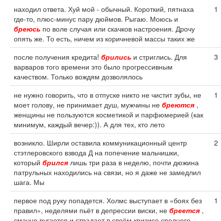
находил ответа. Хуй мой - обычный. Короткий, пятнаха
1
где-то, плюс-минус пару дюймов. Рыгаю. Моюсь и
бреюсь
по воле случая или скачков настроения. Дрочу
опять же. То есть, ничем из коричневой массы таких же
после получения кредита!
брились
и стриглись. Для
3
варваров того времени это было прогрессивным
качеством. Только вождям дозволялось
не нужно говорить, что в отпуске никто не чистит зубы, не
1
моет голову, не принимает душ, мужчины не
бреются
,
женщины не пользуются косметикой и парфюмерией (как
минимум, каждый вечер:)). А для тех, кто лето
возникло. Ширли оставила коммуникационный центр
2
стэтлеровского взвода Д на попечение мальчишки,
который
брился
лишь три раза в неделю, почти дюжина
патрульных находились на связи, но я даже не замедлил
шага. Мы
первое под руку попадется. Холмс выступает в «боях без
1
правил», неделями пьёт в депрессии виски, не
бреется
,
смачно ругается и страдает в своём кризисе среднего