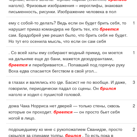
наголо). Фризовые изображения – иероглифы, знаковая
письменность, рисунки. Изображение человека в пол
ему с собой-то делать? Ведь если он будет брить себя, то
1
нарушит приказ командира не брить тех, кто
бреется
сам. Брадобрей уже решил было, что брить себя не будет.
Но тут его осенила мысль, что если он сам себя
. Со всей хаты ему собирают модный прикид, он моется
1
на дальняке еще до бани, мажется дезодорантами,
бреется
и перебривается... Попавший под горячую руку
Воха едва спасается бегством в свой угол...
в глазах и валялись кто где. Басист не по вообще. И даже,
3
говорили, периодически падал со сцены. Он
брился
наголо и ходил с пушистой головой.
дома Чака Норриса нет дверей — только стены, сквозь
2
которые он проходит.
бреется
— он просто бьет себя
ногой в лицо.
подошедшему ко мне с рукопожатием Сванидзе, просто
2
скрылся за спинами толпы.
брился
. То есть пока в