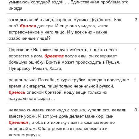
умываюсь холодной водой … Единственная проблема это
иногда
заглядывая ей в лицо, спросил мужик в футболке.- Как
2
она?
брился
дня три. И еще она увидела, какое
встревоженное у него лицо. И у всех них - какие
озабоченные лица!?
Поражение Bu также следует избегать, т. к. это несёт
1
воровство в дом.
бреется
после еды, он совершает
большую ошибку. Бритьё может происходить в Пушья,
Пунарвасу, Ревати, Хаста,
рационально. По себе, я курю трубки, правда в последнее
1
время и сигареты, пишу только чернильной ручкой,
бреюсь
опасной бритвой, ношу вещи только из
натурального сырья ...
недавно снимали свое чадо с горшка, купали его, делали
3
вместе уроки. И вот уже дочь делает маникюр, сын
бреется
, и оба потихоньку лазят в компьютере по
порносайтам. Оба стремятся к независимости и
демонстрируют