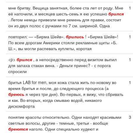
мне бритву. Вещица занятная, более ста лет от роду. Мне
1
её наточили, и месяцев шесть-семь я ею успешно
брился
. Летом немцы привезли мне ремень для правки, состоит
он из двух полос с ручками по 7 см. шириной. Одна
повторил: — «Бирма Шейв».
брились
! «Бирма Шейв»!
1
По всем дорогам Америки стояли рекламные щиты «Б.
Ш.», вы могли распевать куплеты, коротая
<p>
брился
, а непосредственно перед визитом выпил
1
для запаха стакан вина. - Деньги принес? - с порога
спросили
бритья LAB for men, моя кожа стала жить по-новому во
1
время бритья и после, до следующего процесса (а
бреюсь
я через три дня). Во-первых, я вижу, что сбривать
и как. Во-вторых, когда смываю водой, никакого
дискомфорта
понятие красоты относительно. Одни находят красивыми
3
светлые волосы, другие - темные, третьи - вообще
бреются
наголо. Одни специально худеют и