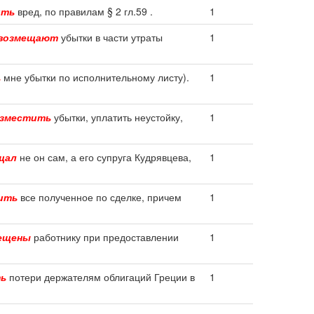
ить
вред, по правилам § 2 гл.59 .
1
возмещают
убытки в части утраты
1
ь
мне убытки по исполнительному листу).
1
озместить
убытки, уплатить неустойку,
1
щал
не он сам, а его супруга Кудрявцева,
1
ить
все полученное по сделке, причем
1
ещены
работнику при предоставлении
1
ь
потери держателям облигаций Греции в
1