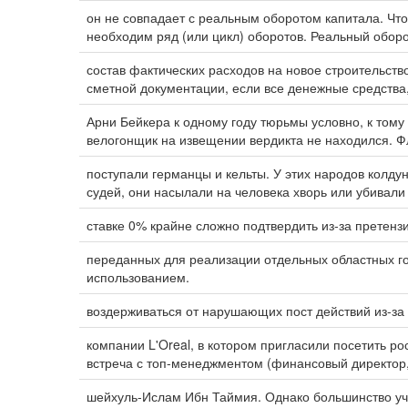
он не совпадает с реальным оборотом капитала. Что
необходим ряд (или цикл) оборотов. Реальный оборо
состав фактических расходов на новое строительств
сметной документации, если все денежные средства
Арни Бейкера к одному году тюрьмы условно, к том
велогонщик на извещении вердикта не находился. 
поступали германцы и кельты. У этих народов колд
судей, они насылали на человека хворь или убивали 
ставке 0% крайне сложно подтвердить из-за претенз
переданных для реализации отдельных областных г
использованием.
воздерживаться от нарушающих пост действий из-за 
компании L'Oreal, в котором пригласили посетить р
встреча с топ-менеджментом (финансовый директор,
шейхуль-Ислам Ибн Таймия. Однако большинство уч