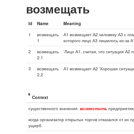
возмещать
Id
Name
Meaning
1
возмещать
А1 возмещает А2 человеку А3 с по
1
которого лицо А3 лишилось из-за 
2
возмещать
‘Лицо А1, считая, что ситуация А2
2.1
3
возмещать
А1 возмещает А2 ‘Хорошая ситуаци
2.2
Context
существенного значения.
возместить
предприятию
когда организатор открытых торгов отказался от их
ущерб.