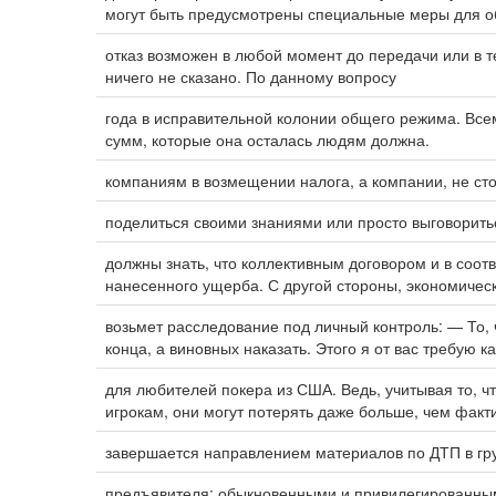
могут быть предусмотрены специальные меры для о
отказ возможен в любой момент до передачи или в т
ничего не сказано. По данному вопросу
года в исправительной колонии общего режима. Вс
сумм, которые она осталась людям должна.
компаниям в возмещении налога, а компании, не ст
поделиться своими знаниями или просто выговорить
должны знать, что коллективным договором и в соо
нанесенного ущерба. С другой стороны, экономичес
возьмет расследование под личный контроль: — То,
конца, а виновных наказать. Этого я от вас требую к
для любителей покера из США. Ведь, учитывая то, что
игрокам, они могут потерять даже больше, чем факт
завершается направлением материалов по ДТП в гр
предъявителя; обыкновенными и привилегированны