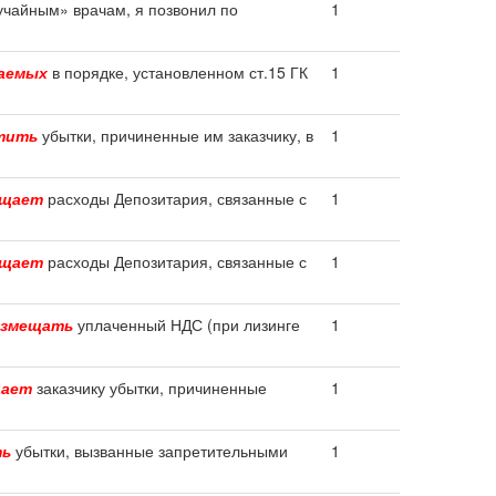
чайным» врачам, я позвонил по
1
аемых
в порядке, установленном ст.15 ГК
1
тить
убытки, причиненные им заказчику, в
1
ещает
расходы Депозитария, связанные с
1
ещает
расходы Депозитария, связанные с
1
озмещать
уплаченный НДС (при лизинге
1
щает
заказчику убытки, причиненные
1
ть
убытки, вызванные запретительными
1