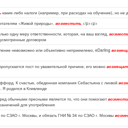
ь
какие-либо налоги (например, при расходах на обучение), но не де
читателям «Живой природы».
возместить
</p><p>
лько одну меру ответственности, которая, на ваш взгляд,
возмест
едусмотренные договором
ление невозможно или объективно неприемлемо, eDarling
возмещ
 пропускается пост по уважительной причине, его можно
возмещат
таффорд. К счастью, обеденная компания Себастьяна с лихвой
воз
р. Я родился в Кливленде
еред обычными пресными является то, что они помогают
возмест
граничений для употребления
 по СЗАО г. Москвы, и обязать ГНИ № 34 по СЗАО г. Москвы
возме