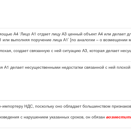
мощью А4 ‘Лицо А1 отдает лицу А3 ценный объект А4 или делает дл
А1 или выполняя поручение лица А1’ [по аналогии – о возмещении 
 плохая, создает связанную с ней ситуацию А3, которая делает нес
я А1 делает несущественными недостатки связанной с ней плохой 
-импортеру НДС, поскольку оно обладает большинством признако
 проведения с нарушением указанных сроков, он обязан
возместит