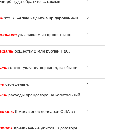
щерб, куда обратится,с какими
1
ть
это. Я желаю изучить мир дарованный
2
змещает
уплачиваемые проценты по
1
ещать
обществу 2 млн рублей НДС.
1
ить
за счет услуг аутсорсинга, как бы ни
1
ть
свои деньги.
1
ить
расходы арендатора на капитальный
1
естить
8 миллионов долларов США за
1
стить
причиненные убытки. В договоре
1