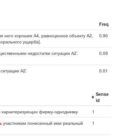
Freq
я него хорошее А4, равноценное объекту А2,
0.90
морального ущерба].
ущественными недостатки ситуации А2’.
0.09
ситуации А2’.
0.01
Sense
id
в характеризующих фирму-однодневку
1
ь
участникам понесенный ими реальный
1