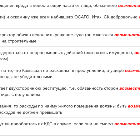
ещения вреда в недостающей части от лица, обязанного
возмест
сти) и оскомину уже всем набившего ОСАГО. Итак, СК добровольно
директор обязан исполнить решение суда (он отказался
возмещат
ю на строительные
здержаться от неправомерных действий (возвратить имущество,
в
вом).
 на то, что Камышан не раскаялся в преступлении, а ущерб
возме
 доводы не убедительными
ает двухстороннюю реституцию, т.е. обязанность сторон
возмест
артиры с получением
ования, то расходы по найму жилого помещения должны быть
возм
асходов не должен превышать
ут ли приобретать их КДС в случае, если они не смогут
возместит