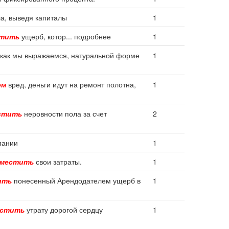
а, выведя капиталы
1
стить
ущерб, котор... подробнее
1
 как мы выражаемся, натуральной форме
1
ем
вред, деньги идут на ремонт полотна,
1
стить
неровности пола за счет
2
пании
1
зместить
свои затраты.
1
ить
понесенный Арендодателем ущерб в
1
естить
утрату дорогой сердцу
1