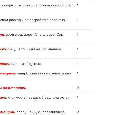
 натуре, т. е. совершил реальный оборот,
1
свои расходы по разработке проектно-
1
ить
вред в размере 75 тыщ евро. Сам
1
естить
ущерб. Если же, по мнению
1
стить
налог из бюджета.
1
змещают
ущерб, связанный с нецелевым
1
ом
возместить
.
2
щает
стоимость поездки. Предполагается
1
змещали
пропущенную, праздничную
2