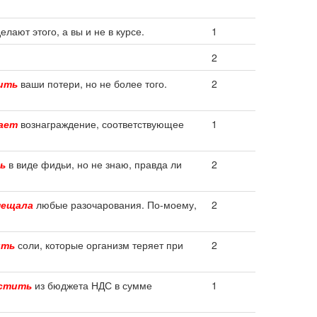
лают этого, а вы и не в курсе.
1
2
ить
ваши потери, но не более того.
2
ает
вознаграждение, соответствующее
1
ь
в виде фидьи, но не знаю, правда ли
2
мещала
любые разочарования. По-моему,
2
ить
соли, которые организм теряет при
2
стить
из бюджета НДС в сумме
1