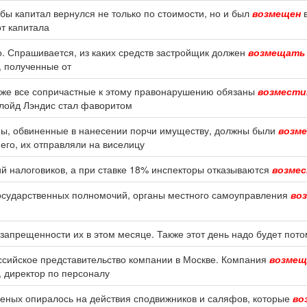
бы капитал вернулся не только по стоимости, но и был
возмещен
в
т капитала
о. Спрашивается, из каких средств застройщик должен
возмещать
, полученные от
у же все сопричастные к этому правонарушению обязаны
возмест
Флойд Лэндис стал фаворитом
уны, обвиненные в нанесении порчи имуществу, должны были
возм
его, их отправляли на виселицу
ий налоговиков, а при ставке 18% инспекторы отказываются
возме
осударственных полномочий, органы местного самоуправления
во
запрещенности их в этом месяце. Также этот день надо будет пот
оссийское представительство компании в Москве. Компания
возме
 директор по персоналу
еных опиралось на действия сподвижников и саляфов, которые
во