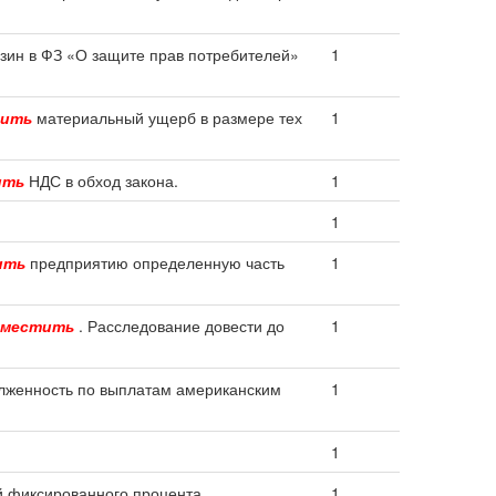
азин в ФЗ «О защите прав потребителей»
1
тить
материальный ущерб в размере тех
1
ить
НДС в обход закона.
1
1
ить
предприятию определенную часть
1
зместить
. Расследование довести до
1
лженность по выплатам американским
1
1
й фиксированного процента.
1