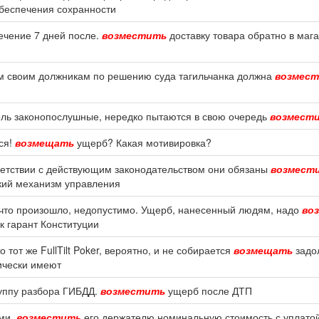
беспечения сохранности
ечение 7 дней после.
возместить
доставку товара обратно в маг
ем своим должникам по решению суда тагильчанка должна
возмес
оль законопослушные, нередко пытаются в свою очередь
возмест
ся!
возмещать
ущерб? Какая мотивировка?
тветствии с действующим законодательством они обязаны
возмест
кий механизм управления
 что произошло, недопустимо. Ущерб, нанесенный людям, надо
во
ак гарант Конституции
 тот же FullTilt Poker, вероятно, и не собирается
возмещать
задо
ически имеют
уппу разбора ГИБДД.
возместить
ущерб после ДТП
ми.
возместить
его держателю номинальную стоимость с уплато