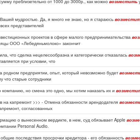
 сумму преблизетельно от 1000 до 3000р., как можно
возместить
у
 Вашей мудростью. Да, я много не знаю, но я стараюсь
возмести
 всех представителей
нвестиционных проектов в сфере малого предпринимательства
во
есяцы ООО «Лебедяньмолоко» закончит
ла, что сделка нецелесообразна и категорически отказалась
возм
авляется при условии, что
 на родном предприятии, опыт, который невозможно будет
возмест
у что старые сотрудники
 компанию, но смена это одно, мы хотим наказать их и
возмести
в на капремонт >>> - Отмена обязанности арендодателя
возмест
апремонт, согласованных
мацию о вынесенном вердикте, в нем, суд обязывает Apple
возм
мпании Personal Audio.
 общие последствия просрочки кредитора - его обязанность
возме