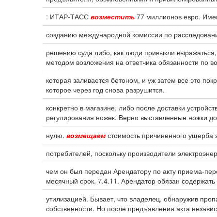
: ИТАР-ТАСС
возместить
77 миллионов евро. Име
созданию международной комиссии по расследовани
решению суда либо, как люди привыкли выражаться, 
методом возложения на ответчика обязанности по в
которая заливается бетоном, и уж затем все это по
которое через год снова разрушится.
конкретно в магазине, либо после доставки устройст
регулирования ножек. Верно выставленные ножки до
нулю.
возмещаем
стоимость причиненного ущерба з
потребителей, поскольку производители электроэнер
чем он был передан Арендатору по акту приема-пер
месячный срок. 7.4.11. Арендатор обязан содержать
утилизацией. Бывает, что владелец, обнаружив про
собственности. Но после предъявления акта незави