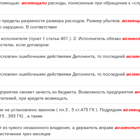
й помощью.
возмещали
расходы, понесенные при обращении к «слу
 и пределы разумности размера расходов. Размер убытков,
возмещ
о нарушено. В соответствии
исполнителя (пункт 1 статьи 401 ). 2. Исполнитель обязан
возмес
статки, если договором
бусловлен ошибочными действиями Депонента, то последний
возм
бусловлен ошибочными действиями Депонента, то последний
возм
дприятие сможет зачесть из бюджета. Возможность предприятия
в
латежей, при кредите возмещать
 не установлено законом ( пп.3 , 5 ст.475 ГК ). Подрядчик
возме
 , 393 ГК) , а также
т из чужого незаконного владения, а держатель вправе
возмести
 истечении трех месяцев