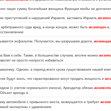
нно такую сумму богатейшая женщина Франции якобы не доплатил
ю преступлений и нарушений Израиля, заставить Израиль
возме
арбитражного суда вред, в конце концов, может быть
возмещен
в,
осстановлению
крывается асфальтом. Получается, мы разрушаем дороги,
возмеща
ва Вам к себе. Также, в большинстве случаев, вполне можно
возме
зволят не просто-напросто избавиться
аказчику. Однако, а период всего срока существования нашей ком
гии будут знать, что гарантированно могут продать мощность и
во
едачи (с учетом нормального износа), Арендатор обязан
возмест
 Объект аренды в
пажу автомобиля с привычного места, возмущается и требует
возм
симой экспертизы с удивлением