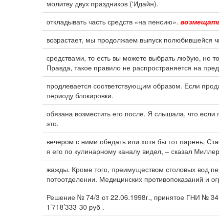
молитву двух праздников (‘Идайн).
откладывать часть средств «на пенсию».
возмещат
возрастает, мы продолжаем выпуск полюбившейся 
средствами, то есть вы можете выбрать любую, но то
Правда, такое правило не распространяется на пр
продлевается соответствующим образом. Если прод
периоду блокировки.
обязана возместить его после. Я слышала, что если
это.
вечером с ними обедать или хотя бы тот парень, С
я его по кулинарному каналу видел, – сказал Милле
жажды. Кроме того, преимуществом столовых вод п
потоотделении. Медицинских противопоказаний и о
Решение № 74/3 от 22.06.1998г., принятое ГНИ № 34
1’718’333-30 руб .