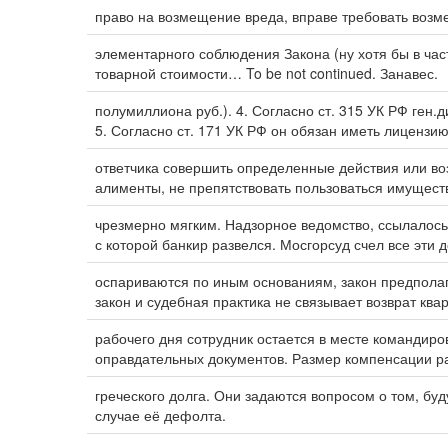
право на возмещение вреда, вправе требовать возм
элементарного соблюдения Закона (ну хотя бы в ча
товарной стоимости… To be not continued. Занавес.
полумиллиона руб.). 4. Согласно ст. 315 УК РФ ген.
5. Согласно ст. 171 УК РФ он обязан иметь лицензи
ответчика совершить определенные действия или во
алименты, не препятствовать пользоваться имущест
чрезмерно мягким. Надзорное ведомство, ссылалось
с которой банкир развелся. Мосгорсуд счел все эти
оспариваются по иным основаниям, закон предполаг
закон и судебная практика не связывает возврат кв
рабочего дня сотрудник остается в месте командир
оправдательных документов. Размер компенсации р
греческого долга. Они задаются вопросом о том, буд
случае её дефолта.