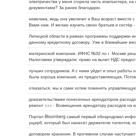
электричества у меня сгорела часть компьютера, на
документами? За ранее благодарю.
невелика, ведь она увеличит и Ваш возраст вместе с
Вами нам. И желаю изучить своих братьев и сестёр -
Липецкой области в рамках программы поддержки и
данному кредитному договору. Уже в ближайшие м
материнской компании. ИФНС №32 по г. Москве реши
Налоговики утверждали: право на вычет НДС предост
лучших сотрудников. А с ними уйдет и опыт работы
была хороша компания, их предоставляющая. Потом
отказаться, мы и сами хотим поменять управляющую
доказательствами понесенных арендатором расходо
ремонт >>> - Возмещение арендатору расходов на к
Портал Bloomberg самый первый обнародовал инфор
ущерб, который был нанесет держателю патентов, ко
договором хранения. В противном случае наступают