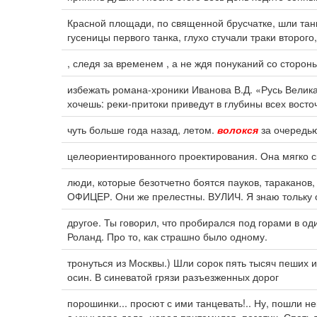
Красной площади, по священной брусчатке, шли танк
гусеницы первого танка, глухо стучали траки второго
, следя за временем , а не ждя понуканий со сторон
избежать романа-хроники Иванова В.Д. «Русь Велика
хочешь: реки-притоки приведут в глубины всех восто
чуть больше года назад, летом.
волокся
за очередью 
целеориентированного проектирования. Она мягко ск
люди, которые безотчетно боятся пауков, таракано
ОФИЦЕР. Они же прелестны. ВУЛИЧ. Я знаю тольку од
другое. Ты говорил, что пробирался под горами в о
Роланд. Про то, как страшно было одному.
тронуться из Москвы.) Шли сорок пять тысяч пеших и
осин. В синеватой грязи разъезженных дорог
порошинки... просют с ими танцевать!.. Ну, пошли н