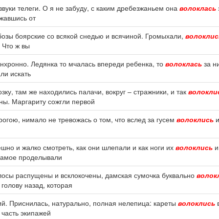
 звуки телеги. О я не забуду, с каким дребезжаньем она
волоклась
ржавшись от
обозы боярские со всякой снедью и всячиной. Громыхали,
волоклис
 Что ж вы
синхронно. Ледянка то мчалась впереди ребенка, то
волоклась
за н
али искать
ку, там же находились палачи, вокруг – стражники, и так
волокли
ы. Маргариту сожгли первой
огою, нимало не тревожась о том, что вслед за гусем
волоклись
и
шно и жалко смотреть, как они шлепали и как ноги их
волоклись
и
 самое проделывали
лосы распущены и всклокочены, дамская сумочка буквально
волок
голову назад, которая
зий. Приснилась, натурально, полная нелепица: кареты
волоклись
в
, часть экипажей