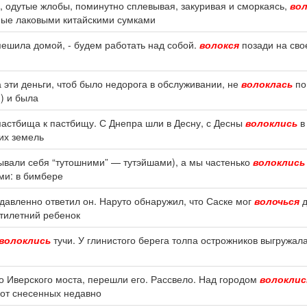
 одутые жлобы, поминутно сплевывая, закуривая и сморкаясь,
во
ые лаковыми китайскими сумками
спешила домой, - будем работать над собой.
волокся
позади на свое
 эти деньги, чтоб было недорога в обслуживании, не
волоклась
по
) и была
т пастбища к пастбищу. С Днепра шли в Десну, с Десны
волоклись
в 
ких земель
зывали себя “тутошними” — тутэйшами), а мы частенько
волоклись
ми: в бимбере
сдавленно ответил он. Наруто обнаружил, что Саске мог
волочься
д
ятилетний ребенок
волоклись
тучи. У глинистого берега толпа острожников выгружала 
о Иверского моста, перешли его. Рассвело. Над городом
волоклис
 от снесенных недавно