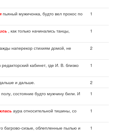
я
пьяный мужичонка, будто вел прокос по
1
ись
, как только начинались танцы,
1
ажды наперекор стихиям домой, не
2
 редакторский кабинет, где И. В. близко
1
дальше и дальше.
2
 полу, состояние будто мужчину били. И
1
клась
аура относительной тишины, со
1
о багрово-сизые, облепленные пылью и
1