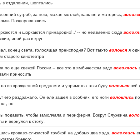
 в отдалении, шептались
сенний сугроб, за нею, махая метлой, кашляя и матерясь,
волокс
тами. Поздоровавшись
оркаются и шоркаются принародно!..' -- но неизменно сюда
волокл
шие, иной раз в круг
овал, конец света, голосящая преисподня? Вот так-то
волокся
я одн
м старого кинотеатра
а по еще свежей России,-- все это в ямбическом виде
волоклось
в
стали приносить
, но из врожденной вредности и упрямства таки буду
волочься
всё 
уг его раздражало. Он еле зашел в особняк, его ноги
волоклись
по
ног, не
бы подавить, чтобы замолчала и периферия. Вокруг Служкина
воло
 и вернулся к столу.
шись кроваво-слизистой трубкой на добрых два ярда,
волоклись
ег
льтатом боевого