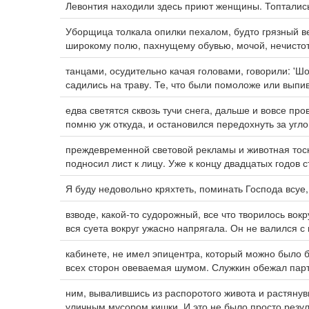
Левонтия находили здесь приют женщины. Топтались
Уборщица толкала опилки пехалом, будто грязный ве
широкому полю, пахнущему обувью, мочой, нечисто
танцами, осудительно качая головами, говорили: 'Ш
садились на траву. Те, что были помоложе или выпив
едва светятся сквозь тучи снега, дальше и вовсе пр
помню уж откуда, и остановился передохнуть за угло
преждевременной световой рекламы и животная тоск
подносил лист к лицу. Уже к концу двадцатых годов 
Я буду недовольно кряхтеть, поминать Господа всуе
взводе, какой-то судорожный, все что творилось вокр
вся суета вокруг ужасно напрягала. Он не валился с 
кабинете, не имел эпицентра, который можно было 
всех сторон овеваемая шумом. Служкин обежал парты
ним, вывалившись из распоротого живота и растянув
уличным мусором кишки. И это не было просто резу