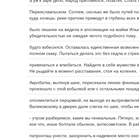
а уж к заре дело, народ притомился, позатих. Спать 
Переяславльском. Сочтем, сколько же было путей по
куда хочешь: реки-притоки приведут в глубины всех 
было лишнее на видела я аппликации на майки Ильи
убедительностью не ожидая чегото подобного тому.
будто взбесился. Оставалась единственная возможно
полном скаку. Пытаться делать это без седла и стре
привязаться и влюбиться. Найдите в себе мужество в
Не рыдайте в момент расставания, стоя на коленях.
Акробатка, вытянув шею, пересекала линию финиша
произошло с этой кобылкой или с остальными лошадь
опохмелиться перцовкой, не выходя из вытрезвител
Валиковскому в дверях дали слегка по шее, чтобы н
- утром разберемся, какие вы гениальные. Пятеро, к
кое-что, иные болтали обычное, антисоветское. В р
патронташ унести, захоронить в надежное место охот