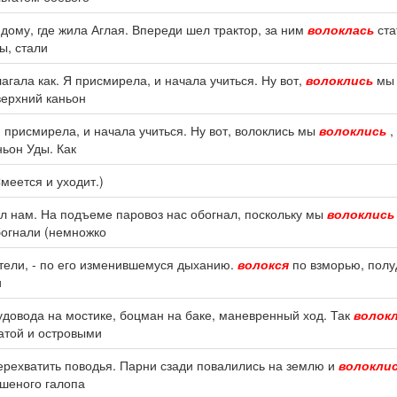
 дому, где жила Аглая. Впереди шел трактор, за ним
волоклась
ста
ы, стали
гала как. Я присмирела, и начала учиться. Ну вот,
волоклись
мы 
верхний каньон
 присмирела, и начала учиться. Ну вот, волоклись мы
волоклись
,
ьон Уды. Как
меется и уходит.)
ал нам. На подъеме паровоз нас обогнал, поскольку мы
волоклись
богнали (немножко
стели, - по его изменившемуся дыханию.
волокся
по взморью, полу
и
удовода на мостике, боцман на баке, маневренный ход. Так
волок
атой и островыми
перехватить поводья. Парни сзади повалились на землю и
волокли
ешеного галопа