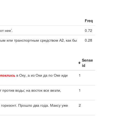
Freq
т нее’.
0.72
тным или транспортным средством А2, как бы
0.28
Sense
id
локлись
в Оку, а из Оки да по Оке иди
1
т против воды; на восток все везли,
1
 горизонт. Прошло два года. Максу уже
2