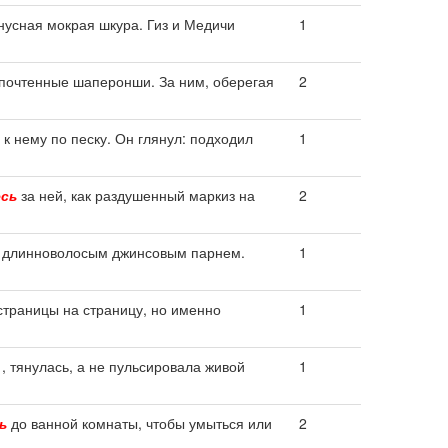
нусная мокрая шкура. Гиз и Медичи
1
почтенные шаперонши. За ним, оберегая
2
к нему по песку. Он глянул: подходил
1
сь
за ней, как раздушенный маркиз на
2
 длинноволосым джинсовым парнем.
1
страницы на страницу, но именно
1
, тянулась, а не пульсировала живой
1
ь
до ванной комнаты, чтобы умыться или
2