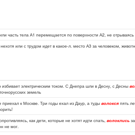
или часть тела А1 перемещается по поверхности А2, не отрываясь о
 нехотя или с трудом идет в какое-л. место А3 за человеком, живо
о избивает электрическим током. С Днепра шли в Десну, с Десны
во
сточнорусских земель
е приехал к Москве. Три годы ехал из Даур, а туды
волокся
пять ле
орить!
противляясь, как дети, которые не хотят идти спать,
волоклись
за
н не мог.