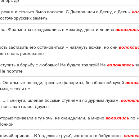
теперь до
 рекам и сколько было волоков. С Днепра шли в Десну, с Десны
во
восточнорусских земель
на. Фрагменты складывались в мозаику, десяти лениво
волоклись
сть заставить его остановиться – натянуть вожжи, но они
волокли
мян очень рискованно
ступить в борьбу с любовью! Не будьте тряпкой! Не
волочитесь
за
 Не портите
. Остальные лошади, грозные фавориты, безобразной кучей
волок
ми, я так и не
я. ...Пьянчуги, шлепая босыми ступнями по дурным лужам,
волокл
е повышал голос. Друзья
оторых привезли в ту ночь, не скандалили, а мирно
волоклись
по к
айонной
ничий припас... В 'надежные руки', частенько в бабушкины,
волок