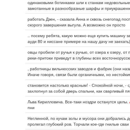
одинаковыми ботинками шли к станкам недовольные,
замотанные в разнообразные шарфы и приукрашенн
работать Дзен, - сказала Анна и сквозь снегопад по
скорого завершения выгула. А возможно он просто
.. посему ребята, какую можно еще купить машину за
ауди 80 и ниссане примере на нашу дачу не заехать)
овцы пробили от ручья к ручью, от озера к озеру, о
реки-притоки приведут в глубины всех восточнорусс
, работницы вильнюсских заводов и фабрик (они на
Иначе говоря, связи были органичными, но нестойки
становится настолько красным! - Спокойной ночи, - 
захлопнул за собой дверь спальни, как сварливый п
Льва Кирилловича. Все-таки ноздри останутся целы.
пни
Неглинной, по кучам золы и мусора они добрались д
пролегал глубокий ров. Торчали кое-где гнилые сваи