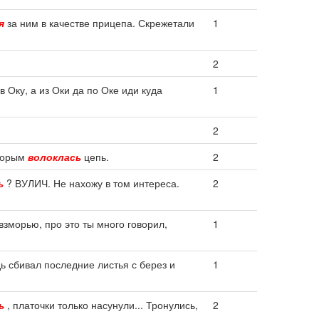
я
за ним в качестве прицепа. Скрежетали
1
2
в Оку, а из Оки да по Оке иди куда
1
2
оторым
волоклась
цепь.
2
ь
? ВУЛИЧ. Не нахожу в том интереса.
2
взморью, про это ты много говорил,
1
ь сбивал последние листья с берез и
1
ь
, платочки только насунули... Тронулись,
2