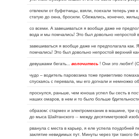
отвлекли от буфетчицы, взяли, поехали теперь уже к
статую до окна, бросили. Сбежались, конечно, жильц
со всеми. А завешиваться я вообще даже не предпола
вода и мы помчались! Это был довольно непростой 
завешиваться я вообще даже не предполагала как. Я
помчались! Это был довольно непростой верхний кан
девушками бегать...
волочитесь
! Они это любят! (С
чудо – водитель паровозика тоже приветливо помах
спускаясь с перевала, мы его догнали и немножко о
проснулся, раньше, чем юноша успел бы сесть в по
наших омаров, в нем и то было больше бдительност
образом: стармех и электромеханик в машине, три с
до мыса Шайтанского -- между десятиметровой изоб
рванула с места в карьер, я еле успела поудобней 
заклятие невидимых пут. Минуты через три такого б