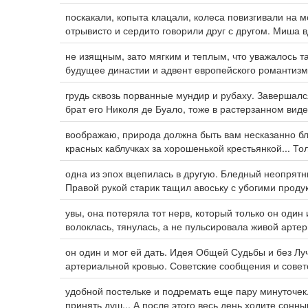
поскакали, копыта клацали, колеса повизгивали на м
отрывисто и сердито говорили друг с другом. Миша 
не изящным, зато мягким и теплым, что уважалось т
будущее династии и адвент европейского романтизм
грудь сквозь порванные мундир и рубаху. Завершалс
брат его Николя де Буало, тоже в растерзанном вид
воображаю, природа должна быть вам несказанно б
красных каблучках за хорошенькой крестьянкой... Тол
одна из эпох вцепилась в другую. Бледный неопрят
Правой рукой старик тащил авоську с убогими проду
увы, она потеряла тот нерв, который только он оди
волоклась, тянулась, а не пульсировала живой арте
он один и мог ей дать. Идея Общей Судьбы и без Лу
артериальной кровью. Советские сообщения и совет
удобной постельке и подремать еще пару минуточек.
принять душ... А после этого весь день ходите сонн