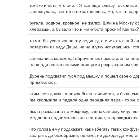
только и есть, что они... Я все еще слышу тоскливые
задохнулась, все тело ее затряслось, Но, как-то сде
ругала, родное, кровное, не жалко. Шли на Москву 
хлебавши, а бывало что и «милости просим! Как так?
то что бы усесться на эту ледянку, а съехать с ней 
потеряли из виду Дашу, не на шутку испугавшись, ст
заливались колокола; обреченных поместили на повоз
площади раскаленными щипцами разрывали им член
Дурень подхватил гуся под мышку и пошел своею дор
приклеились.
этим шел дождь, а почва была глинистая, и было сме
где скользила и падала одна передняя пара - то же
была размазана по мокрому, заплаканному лицу, во
медленно поднималась по лестнице, запрокидывала 
что голова ему подскажет, как избегать таких конфу
застрять до безобразия, однако, не доходя до места