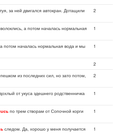
туя, за ней двигался автокран. Дотащили
2
волоклись, а потом началась нормальная
1
 а потом началась нормальная вода и мы
1
2
пешком из последних сил, но зато потом,
2
дохлый от укуса здешнего родственничка
1
лись
по трем створам от Сопочной корги
1
сь
следом. Да, хорошо у меня получается
1