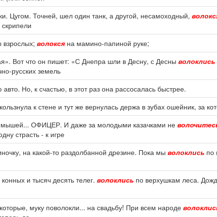
и. Цугом. Точней, шел один танк, а другой, несамоходный,
волокс
, скрипели
ы взрослых;
волокся
на мамино-папиной руке;
я». Вот что он пишет: «С Днепра шли в Десну, с Десны
волоклись
чно-русских земель
авто. Но, к счастью, в этот раз она рассосалась быстрее.
ользнула к стене и тут же вернулась держа в зубах ошейник, за к
в, мышей... ОФИЦЕР. И даже за молодыми казачками не
волочитес
ну страсть - к игре
диночку, на какой-то раздолбанной дрезине. Пока мы
волоклись
по 
 конных и тысяч десять телег.
волоклись
по верхушкам леса. Дожд
екоторые, муку поволокли... на свадьбу! При всем народе
волоклис