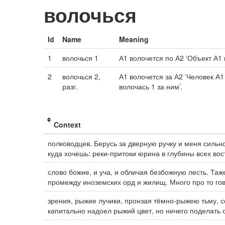
волочься
Id
Name
Meaning
1
волочься 1
А1 волочется по А2 ‘Объект А1 
2
волочься 2,
А1 волочется за А2 ‘Человек А1
разг.
волочась 1 за ним’.
Context
полководцев. Берусь за дверную ручку и меня сильн
куда хочешь: реки-притоки юрина в глубины всех во
слово божие, и уча, и обличая безбожную лесть. Таж
промежду иноземских орд и жилищ. Много про то гов
зрения, рыжие лучики, пронзая тёмно-рыжею тьму, со
капитально надоел рыжий цвет, но ничего поделать о