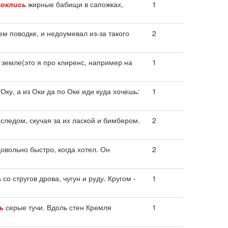
локлись
жирные бабищи в сапожках,
1
м поводке, и недоумевал из-за такого
2
 земле(это я про клиренс, например на
1
Оку, а из Оки да по Оке иди куда хочешь:
1
следом, скучая за их лаской и бимбером.
2
овольно быстро, когда хотел. Он
2
со стругов дрова, чугун и руду. Кругом -
1
ь
серые тучи. Вдоль стен Кремля
1