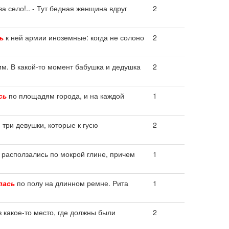
за село!.. - Тут бедная женщина вдруг
2
ь
к ней армии иноземные: когда не солоно
2
им. В какой-то момент бабушка и дедушка
2
сь
по площадям города, и на каждой
1
 три девушки, которые к гусю
2
 расползались по мокрой глине, причем
1
лась
по полу на длинном ремне. Рита
1
 какое-то место, где должны были
2