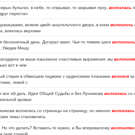
окрых булыгах, в небе, то открывая, то закрывая луну,
волоклась
г
вдруг перестал
аракашками, возком цвейг-анштальтского двора, в коем
волоклись
а, влеклась верхами
я бесконечный день. Догорал закат. Чьи-то тяжкие шаги
волоклись
е. Увидев Мишу
лагодарна за ваши изысканно счастливые выражения; вы
волочите
ько вот в чем
ный старик в обвисшем пиджаке с орденскими планками
волокся
за
ктами, левой с
н и мог ей дать. Идея Общей Судьбы и без Лучникова
волоклась
со 
риальной кровью
чникова волоклась со страницы на страницу, но именно
волоклась
ские темы становились
 Но что делать? Вставать-то нужно, и Вы вперевалочку
волочитес
ым (или сонной