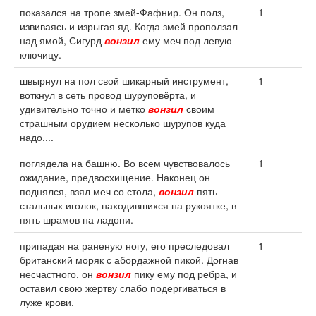
показался на тропе змей-Фафнир. Он полз,
1
извиваясь и изрыгая яд. Когда змей проползал
над ямой, Сигурд
вонзил
ему меч под левую
ключицу.
швырнул на пол свой шикарный инструмент,
1
воткнул в сеть провод шуруповёрта, и
удивительно точно и метко
вонзил
своим
страшным орудием несколько шурупов куда
надо....
поглядела на башню. Во всем чувствовалось
1
ожидание, предвосхищение. Наконец он
поднялся, взял меч со стола,
вонзил
пять
стальных иголок, находившихся на рукоятке, в
пять шрамов на ладони.
припадая на раненую ногу, его преследовал
1
британский моряк с абордажной пикой. Догнав
несчастного, он
вонзил
пику ему под ребра, и
оставил свою жертву слабо подергиваться в
луже крови.