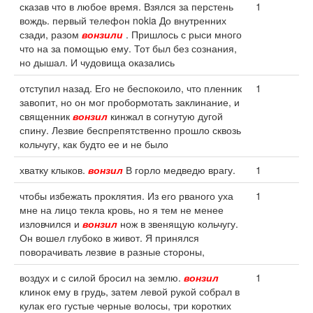
сказав что в любое время. Взялся за перстень
1
вождь. первый телефон nokia До внутренних
сзади, разом
вонзили
. Пришлось с рыси много
что на за помощью ему. Тот был без сознания,
но дышал. И чудовища оказались
отступил назад. Его не беспокоило, что пленник
1
завопит, но он мог пробормотать заклинание, и
священник
вонзил
кинжал в согнутую дугой
спину. Лезвие беспрепятственно прошло сквозь
кольчугу, как будто ее и не было
хватку клыков.
вонзил
В горло медведю врагу.
1
чтобы избежать проклятия. Из его рваного уха
1
мне на лицо текла кровь, но я тем не менее
изловчился и
вонзил
нож в звенящую кольчугу.
Он вошел глубоко в живот. Я принялся
поворачивать лезвие в разные стороны,
воздух и с силой бросил на землю.
вонзил
1
клинок ему в грудь, затем левой рукой собрал в
кулак его густые черные волосы, три коротких