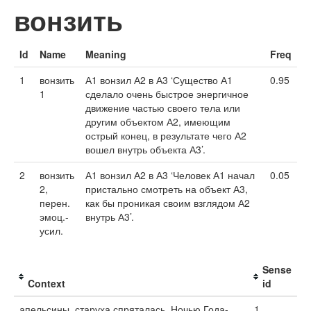
вонзить
Id
Name
Meaning
Freq
1
вонзить
А1 вонзил А2 в А3 ‘Существо А1
0.95
1
сделало очень быстрое энергичное
движение частью своего тела или
другим объектом А2, имеющим
острый конец, в результате чего А2
вошел внутрь объекта А3’.
2
вонзить
А1 вонзил А2 в А3 ‘Человек А1 начал
0.05
2,
пристально смотреть на объект А3,
перен.
как бы проникая своим взглядом А2
эмоц.-
внутрь А3’.
усил.
Sense
Context
id
апельсины, старуха спряталась. Ночью Года-
1