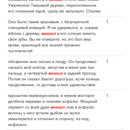
Ужаленное Такшакой дерево, переполненное
его огненным ядом, сразу же запылало. Спалив
Оно было таким красивым, с безупречной
1
глянцевой кожицей. Я не удержался, и, сорвав
яблоко с дерева,
вонзил
в его сочную мякоть
свои зубы. Вы не поверите, но это был вкус
крови, хранящей все знания прежних
тысячелетий
обозрение мои сиськи и пизду. Он продолжал
1
ласкать мой клитор, запустив в меня уже три
пальца, а четвертый
вонзил
в задний проход.
Потом он сказал Хватит дорогуша, если хочешь
продолжения, то доставь и мне удовольствие
курсантов первокурсников, в немом восторге
1
долбила кирками и ломами асфальт. Мощный
сержант со всей дури
вонзил
лом в асфальт,
волосы у него встали дыбом он жутко
заматерился и отскочил в сторону, из-под
асфальта