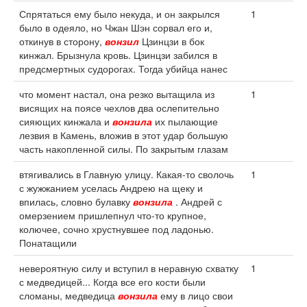
Спрятаться ему было некуда, и он закрылся
1
было в одеяло, но Чжан Шэн сорвал его и,
откинув в сторону,
вонзил
Цзинцзи в бок
кинжал. Брызнула кровь. Цзинцзи забился в
предсмертных судорогах. Тогда убийца нанес
что момент настал, она резко вытащила из
1
висящих на поясе чехлов два ослепительно
сияющих кинжала и
вонзила
их пылающие
лезвия в Камень, вложив в этот удар большую
часть накопленной силы. По закрытым глазам
втягивались в Главную улицу. Какая-то сволочь
1
с жужжанием уселась Андрею на щеку и
впилась, словно булавку
вонзила
. Андрей с
омерзением пришлепнул что-то крупное,
колючее, сочно хрустнувшее под ладонью.
Понатащили
невероятную силу и вступил в неравную схватку
1
с медведицей... Когда все его кости были
сломаны, медведица
вонзила
ему в лицо свои