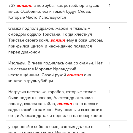
<p>
вонзит
в нее зубы, как ротвейлер в кусок
1
мяса. Особенно, если темой будут Слова,
Которые Часто Используются
близко подполз дракон, жаром и тяжёлым
1
смрадом обдало Тристана. Тогда хлестнул
Тристан своего коня,
вонзил
ему в бока шпоры,
прикрылся щитом и неожиданно появился
перед драконом.
Изольды. В гневе поднялась она со скамьи. Нет,
1
не останется Морольт Ирландский
неотомщённым. Своей рукой
вонзит
она
кинжал в грудь убийцы.
Нагрузив несколько коробов, которые тотчас
1
были подняты наверх, Александр отставил
лопату, взялся за кайло,
вонзил
его в песок и
задел какой-то камень. Ему помогли выворотить
его, и Александр так и поднялся на поверхность
уверенный в себе пловец, заплыл далеко в
1
мутные нильские воды. Вдруг крокодил