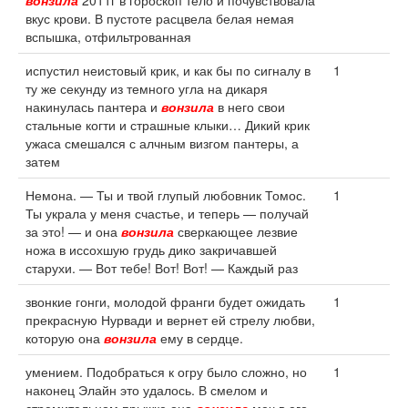
вонзила
2011г в гороскоп тело и почувствовала
вкус крови. В пустоте расцвела белая немая
вспышка, отфильтрованная
испустил неистовый крик, и как бы по сигналу в
1
ту же секунду из темного угла на дикаря
накинулась пантера и
вонзила
в него свои
стальные когти и страшные клыки… Дикий крик
ужаса смешался с алчным визгом пантеры, а
затем
Немона. — Ты и твой глупый любовник Томос.
1
Ты украла у меня счастье, и теперь — получай
за это! — и она
вонзила
сверкающее лезвие
ножа в иссохшую грудь дико закричавшей
старухи. — Вот тебе! Вот! Вот! — Каждый раз
звонкие гонги, молодой франги будет ожидать
1
прекрасную Нурвади и вернет ей стрелу любви,
которую она
вонзила
ему в сердце.
умением. Подобраться к огру было сложно, но
1
наконец Элайн это удалось. В смелом и