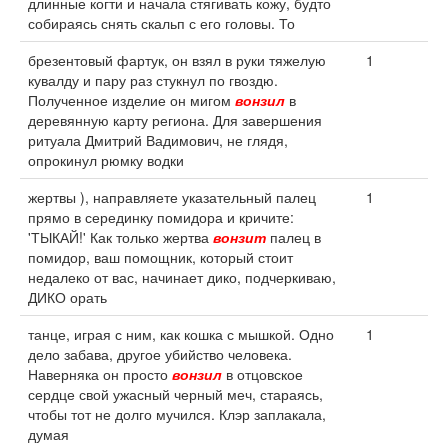
длинные когти и начала стягивать кожу, будто
собираясь снять скальп с его головы. То
брезентовый фартук, он взял в руки тяжелую
1
кувалду и пару раз стукнул по гвоздю.
Полученное изделие он мигом
вонзил
в
деревянную карту региона. Для завершения
ритуала Дмитрий Вадимович, не глядя,
опрокинул рюмку водки
жертвы ), направляете указательный палец
1
прямо в серединку помидора и кричите:
'ТЫКАЙ!' Как только жертва
вонзит
палец в
помидор, ваш помощник, который стоит
недалеко от вас, начинает дико, подчеркиваю,
ДИКО орать
танце, играя с ним, как кошка с мышкой. Одно
1
дело забава, другое убийство человека.
Наверняка он просто
вонзил
в отцовское
сердце свой ужасный черный меч, стараясь,
чтобы тот не долго мучился. Клэр заплакала,
думая