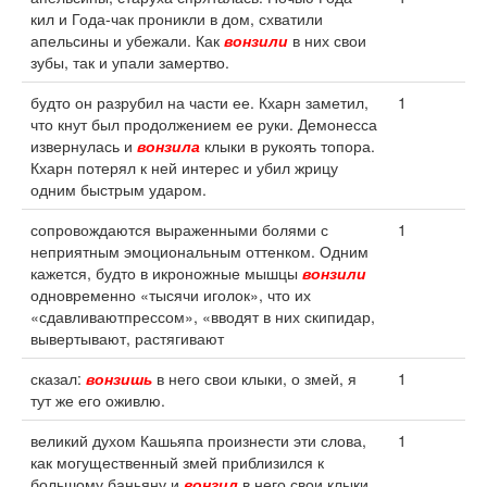
кил и Года-чак проникли в дом, схватили
апельсины и убежали. Как
вонзили
в них свои
зубы, так и упали замертво.
будто он разрубил на части ее. Кхарн заметил,
1
что кнут был продолжением ее руки. Демонесса
извернулась и
вонзила
клыки в рукоять топора.
Кхарн потерял к ней интерес и убил жрицу
одним быстрым ударом.
сопровождаются выраженными болями с
1
неприятным эмоциональным оттенком. Одним
кажется, будто в икроножные мышцы
вонзили
одновременно «тысячи иголок», что их
«сдавливаютпрессом», «вводят в них скипидар,
вывертывают, растягивают
сказал:
вонзишь
в него свои клыки, о змей, я
1
тут же его оживлю.
великий духом Кашьяпа произнести эти слова,
1
как могущественный змей приблизился к
большому баньяну и
вонзил
в него свои клыки.