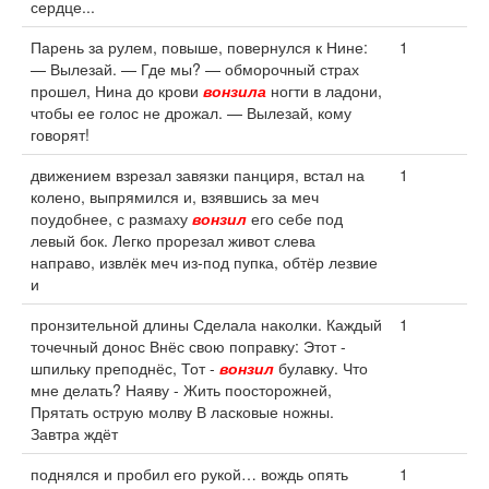
сердце...
Парень за рулем, повыше, повернулся к Нине:
1
— Вылезай. — Где мы? — обморочный страх
прошел, Нина до крови
вонзила
ногти в ладони,
чтобы ее голос не дрожал. — Вылезай, кому
говорят!
движением взрезал завязки панциря, встал на
1
колено, выпрямился и, взявшись за меч
поудобнее, с размаху
вонзил
его себе под
левый бок. Легко прорезал живот слева
направо, извлёк меч из-под пупка, обтёр лезвие
и
пронзительной длины Сделала наколки. Каждый
1
точечный донос Внёс свою поправку: Этот -
шпильку преподнёс, Тот -
вонзил
булавку. Что
мне делать? Наяву - Жить поосторожней,
Прятать острую молву В ласковые ножны.
Завтра ждёт
поднялся и пробил его рукой… вождь опять
1