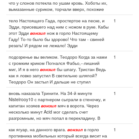
что у слонов потекла по ушам кровь. Хоботы их,
вымазанные суриком, торчали вверх, похожие
тело Настоящего Гада, простертое на песке, и
1
Эдди, присевшего над ним с ножом в руке. Кабы
этот Эдди
вонзил
нож в горло Настоящему
Гаду! То-то было бы здорово! Что там - свиней
резать! И рядом не лежало! Эдди
подозренье вы великом. Теодоро Когда за нами
1
с громким криком Погнался Фабьо,--лишний
миг, И я в него
вонзил
бы шпагу. Тристан Ведь
как я ловко запустил В светильню шляпой?
Теодоро Он застыл И дальше не ступил
вновь наказала Тринити. На 34-й минуте
1
Nistelrooy10 с партнером сыграли в стеночку, и
капитан хозяев
вонзил
мяч в ворота. Через
несколько минут Acid мог сделать счет
разгромным, но мяч попал в перекладину. В
как ягуар, на данного врага.
вонзил
в горло
1
противника мобильных который всегда висит на