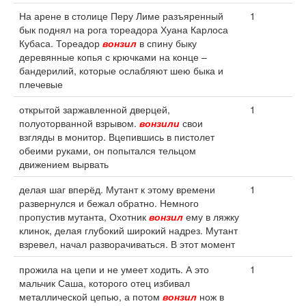
На арене в столице Перу Лиме разъяренный
1
бык поднял на рога тореадора Хуана Карлоса
Кубаса. Тореадор
вонзил
в спину быку
деревянные копья с крючками на конце –
бандерилий, которые ослабляют шею быка и
плечевые
открытой заржавленной дверцей,
1
полуоторванной взрывом.
вонзили
свои
взгляды в монитор. Вцепившись в пистолет
обеими руками, он попытался тельцом
движением вырвать
делая шаг вперёд. Мутант к этому времени
1
развернулся и бежал обратно. Немного
пропустив мутанта, Охотник
вонзил
ему в ляжку
клинок, делая глубокий широкий надрез. Мутант
взревел, начал разворачиваться. В этот момент
прожила на цепи и не умеет ходить. А это
1
мальчик Саша, которого отец избивал
металлической цепью, а потом
вонзил
нож в