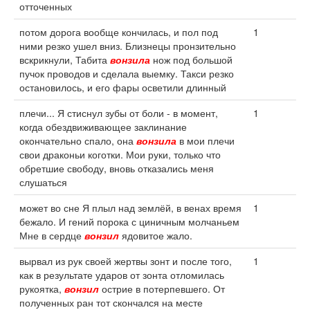
отточенных
потом дорога вообще кончилась, и пол под
1
ними резко ушел вниз. Близнецы пронзительно
вскрикнули, Табита
вонзила
нож под большой
пучок проводов и сделала выемку. Такси резко
остановилось, и его фары осветили длинный
плечи... Я стиснул зубы от боли - в момент,
1
когда обездвиживающее заклинание
окончательно спало, она
вонзила
в мои плечи
свои драконьи коготки. Мои руки, только что
обретшие свободу, вновь отказались меня
слушаться
может во сне Я плыл над землёй, в венах время
1
бежало. И гений порока с циничным молчаньем
Мне в сердце
вонзил
ядовитое жало.
вырвал из рук своей жертвы зонт и после того,
1
как в результате ударов от зонта отломилась
рукоятка,
вонзил
острие в потерпевшего. От
полученных ран тот скончался на месте