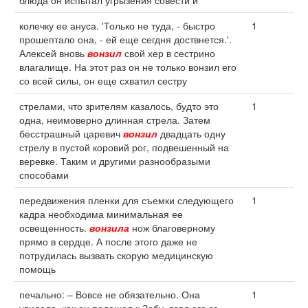
блюда он испытал угрызения совести и
колечку ее ануса. 'Только не туда, - быстро
1
прошептало она, - ей еще сегдня доствнется.'.
Алексей вновь
вонзил
свой хер в сестрино
влагалище. На этот раз он не только вонзил его
со всей силы, он еще схватил сестру
стрелами, что зрителям казалось, будто это
1
одна, неимоверно длинная стрела. Затем
бесстрашный царевич
вонзил
двадцать одну
стрелу в пустой коровий рог, подвешенный на
веревке. Таким и другими разнообразыми
способами
передвижения пленки для съемки следующего
1
кадра необходима минимальная ее
освещенность.
вонзила
нож благоверному
прямо в сердце. А после этого даже не
потрудилась вызвать скорую медицинскую
помощь
печально: – Вовсе не обязательно. Она
1