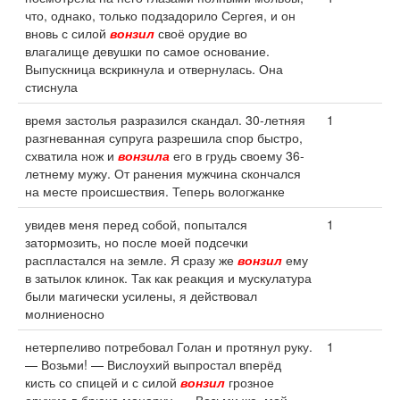
что, однако, только подзадорило Сергея, и он
вновь с силой
вонзил
своё орудие во
влагалище девушки по самое основание.
Выпускница вскрикнула и отвернулась. Она
стиснула
время застолья разразился скандал. 30-летняя
1
разгневанная супруга разрешила спор быстро,
схватила нож и
вонзила
его в грудь своему 36-
летнему мужу. От ранения мужчина скончался
на месте происшествия. Теперь вологжанке
увидев меня перед собой, попытался
1
затормозить, но после моей подсечки
распластался на земле. Я сразу же
вонзил
ему
в затылок клинок. Так как реакция и мускулатура
были магически усилены, я действовал
молниеносно
нетерпеливо потребовал Голан и протянул руку.
1
— Возьми! — Вислоухий выпростал вперёд
кисть со спицей и с силой
вонзил
грозное