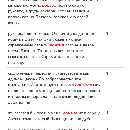
мгновение метис
вонзил
нож по самую
рукоятку в грудь доктора. Тот зашатался и
повалился на Поттера, заливая его своей
кровью
рук последнего копье. Он почти уже дотащил
1
ношу к пульту, как Снит, сжав в кулаке
отравленную стрелу,
вонзил
острие в левое
плечо Джонни. Тот покатился по земле,
выхватывая нож. Стремительно встал и
проткнул
сколопендры перестали существовать как
1
единое целое - Яр добросовестно все
измочалил. А потом рука его сама
вонзила
меч
в единственное утолщение на теле многоножки
и трижды повернула. Протяжный, леденящий
душу вопль
же восстал бы против меня.
вонзил
их в сердце
1
Авессалома, который был еще жив на дубе.
посмотрела на него глазами полными мольбы,
1