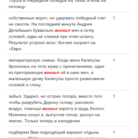
Toyota в очередной победой на Техас в ночь на
пятницу.
собственных ворот, но удержать победный счет
1
не смогли. На последней минуте Андрия
Делибашич буквально
вонзил
мяч в сетку
головой, едва не сломав при этом штангу.
Результат устроил всех: Англия сыграет на
«Евро-
императорскую семью. Когда жена Калигулы
1
бросилась на тело мужа с причитаниями, один
из преторианцев
вонзил
ей в шею меч, а
маленькую дочку Калигулы просто размозжили
головой о стену.
забыл. Ударил, но острие топора, вместо того
1
чтобы разрубить Дорону голову, рассекло
воздух. помощи
вонзил
кароггу в грудь белого.
Мужчина охнул и, выпустив топор, рухнул на
землю. Только теперь в нападение
подберем Вам подходящий вариант отдыха.
1