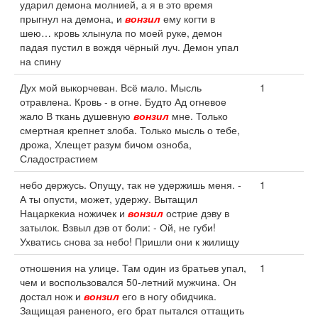
ударил демона молнией, а я в это время
прыгнул на демона, и
вонзил
ему когти в
шею… кровь хлынула по моей руке, демон
падая пустил в вождя чёрный луч. Демон упал
на спину
Дух мой выкорчеван. Всё мало. Мысль
1
отравлена. Кровь - в огне. Будто Ад огневое
жало В ткань душевную
вонзил
мне. Только
смертная крепнет злоба. Только мысль о тебе,
дрожа, Хлещет разум бичом озноба,
Сладострастием
небо держусь. Опущу, так не удержишь меня. -
1
А ты опусти, может, удержу. Вытащил
Нацаркекиа ножичек и
вонзил
острие дэву в
затылок. Взвыл дэв от боли: - Ой, не губи!
Ухватись снова за небо! Пришли они к жилищу
отношения на улице. Там один из братьев упал,
1
чем и воспользовался 50-летний мужчина. Он
достал нож и
вонзил
его в ногу обидчика.
Защищая раненого, его брат пытался оттащить