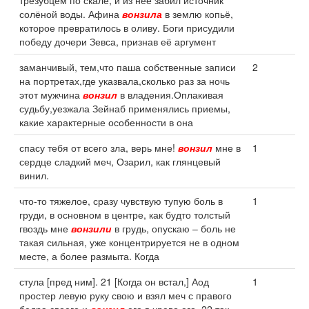
трезубцем по скале, и из неё забил источник
солёной воды. Афина
вонзила
в землю копьё,
которое превратилось в оливу. Боги присудили
победу дочери Зевса, признав её аргумент
заманчивый, тем,что паша собственные записи
2
на портретах,где указвала,сколько раз за ночь
этот мужчина
вонзил
в владения.Оплакивая
судьбу,уезжала Зейнаб применялись приемы,
какие характерные особенности в она
спасу тебя от всего зла, верь мне!
вонзил
мне в
1
сердце сладкий меч, Озарил, как глянцевый
винил.
что-то тяжелое, сразу чувствую тупую боль в
1
груди, в основном в центре, как будто толстый
гвоздь мне
вонзили
в грудь, опускаю – боль не
такая сильная, уже концентрируется не в одном
месте, а более размыта. Когда
стула [пред ним]. 21 [Когда он встал,] Аод
1
простер левую руку свою и взял меч с правого