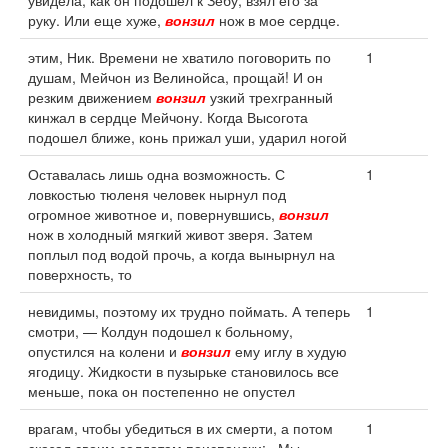
увидела, как он подошел к Зебу, взял его за
руку. Или еще хуже,
вонзил
нож в мое сердце.
этим, Ник. Времени не хватило поговорить по
1
душам, Мейчон из Велинойса, прощай! И он
резким движением
вонзил
узкий трехгранный
кинжал в сердце Мейчону. Когда Высогота
подошел ближе, конь прижал уши, ударил ногой
Оставалась лишь одна возможность. С
1
ловкостью тюленя человек нырнул под
огромное животное и, повернувшись,
вонзил
нож в холодный мягкий живот зверя. Затем
поплыл под водой прочь, а когда вынырнул на
поверхность, то
невидимы, поэтому их трудно поймать. А теперь
1
смотри, — Колдун подошел к больному,
опустился на колени и
вонзил
ему иглу в худую
ягодицу. Жидкости в пузырьке становилось все
меньше, пока он постепенно не опустел
врагам, чтобы убедиться в их смерти, а потом
1