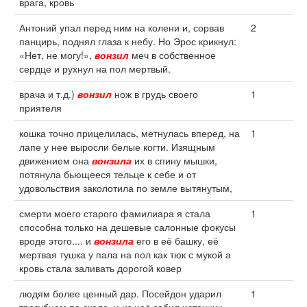
врага, кровь
Антоний упал перед ним на колени и, сорвав
2
панцирь, поднял глаза к небу. Но Эрос крикнул:
«Нет, не могу!»,
вонзил
меч в собственное
сердце и рухнул на пол мертвый.
врача и т.д.)
вонзил
нож в грудь своего
1
приятеля
кошка точно прицелилась, метнулась вперед, на
1
лапе у нее выросли белые когти. Изящным
движением она
вонзила
их в спину мышки,
потянула бьющееся тельце к себе и от
удовольствия заколотила по земле вытянутым,
смерти моего старого фамилиара я стала
1
способна только на дешевые салонные фокусы
вроде этого.... и
вонзила
его в её башку, её
мертвая тушка у пала на пол как тюк с мукой а
кровь стала заливать дорогой ковер
людям более ценный дар. Посейдон ударил
1