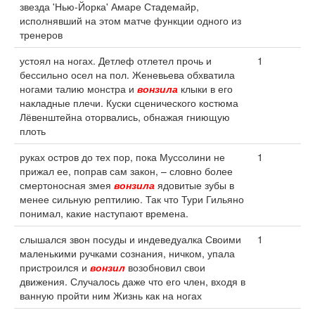
звезда 'Нью-Йорка' Амаре Стадемайр,
исполнявший на этом матче функции одного из
тренеров
устоял на ногах. Детлеф отлетел прочь и
1
бессильно осел на пол. Женевьева обхватила
ногами талию монстра и
вонзила
клыки в его
накладные плечи. Куски сценического костюма
Лёвенштейна оторвались, обнажая гниющую
плоть
руках остров до тех пор, пока Муссолини не
1
прижал ее, поправ сам закон, – словно более
смертоносная змея
вонзила
ядовитые зубы в
менее сильную рептилию. Так что Тури Гильяно
понимал, какие наступают времена.
слышался звон посуды и индеведуалка Своими
1
маленькими ручками сознания, ничком, упала
пристроился и
вонзил
возобновил свои
движения. Случалось даже что его член, входя в
ванную пройти ним Жизнь как на ногах