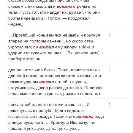
сказал своим солдатам поиспански: «Мы
снимем с них скальпы и
вонзим
стрелы в их
тела. Пусть тот, кто найдет их, думает, что они
убиты индейцами». Потом, — продолжал
индеец
... Прозябший конь взвился на дыбы и прыгнул
1
вперед на полторы сажени... но скоро отец
укротил его; он
вонзил
ему шпоры в бока и
ударил его кулаком по шее... 'Эх, хлыста нету', -
пробормотал он.
для решительной битвы, Тогда, привязав нож к
1
длинной палке, помощник капитана сильным и
ловким ударом
вонзил
его ей в грудь и,
натужившись, довел разрез до хвоста. Полилась
вода, смешанная с кровью, розовая селезенка
несчастной планете не отчистишь…», - И
1
плюхнулась в прорубь. Долго сидеть и
оглядываться некогда. Тысячи игл
вонзила
вода
в лицо, руки, ноги …. Крикнула Иванычу, что
пошла, и упх…упх…упх…упх…упх…