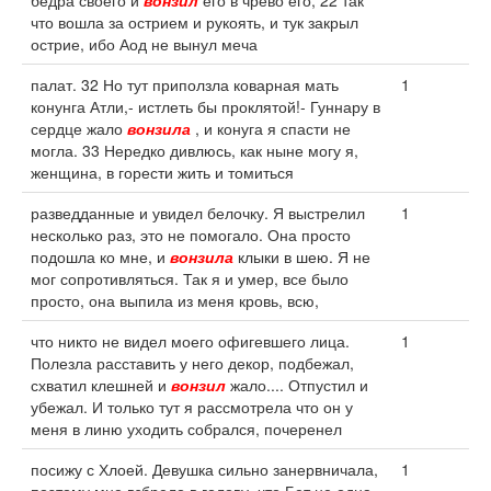
бедра своего и
вонзил
его в чрево его, 22 так
что вошла за острием и рукоять, и тук закрыл
острие, ибо Аод не вынул меча
палат. 32 Но тут приползла коварная мать
1
конунга Атли,- истлеть бы проклятой!- Гуннару в
сердце жало
вонзила
, и конуга я спасти не
могла. 33 Нередко дивлюсь, как ныне могу я,
женщина, в горести жить и томиться
разведданные и увидел белочку. Я выстрелил
1
несколько раз, это не помогало. Она просто
подошла ко мне, и
вонзила
клыки в шею. Я не
мог сопротивляться. Так я и умер, все было
просто, она выпила из меня кровь, всю,
что никто не видел моего офигевшего лица.
1
Полезла расставить у него декор, подбежал,
схватил клешней и
вонзил
жало.... Отпустил и
убежал. И только тут я рассмотрела что он у
меня в линю уходить собрался, почеренел
посижу с Хлоей. Девушка сильно занервничала,
1