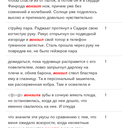
чтобы спасти их от пыток, а потом он и в сердце
Финрода
вонзит
нож, причем уже без
сомнений и колебаний. Солнце уже поднялось
высоко и припекало довольно чувствительно
струйку пара. Раджаат протянул к Садире свою
1
когтистую руку. Рикус отпрыгнул он подводной
изгороди и
вонзил
свой топор в телефон
туманное запястье. Сталь прошла через руку не
повредив ее, не было гейзеров пара
дожидаться, пока чудовище расправится с его
1
повелителем, ловко запрыгнул дарлоку на
плечи и, обняв барона,
вонзил
ствол бластера
ему в глазницу. Та в персональный зашипела,
как рассерженная кобра. Там я осмелела и
</p><p>
вонзила
зубы в сочную мякоть плода,
1
но остановилась, когда до нее дошло, что
именно свалилось на нее. И откуда
что значили эти укусы по сравнению с тем, что
1
меня ожидало вскорости, когда несметные