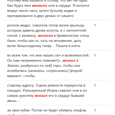
поэтому мне взбрело в голову, что Бет не одна.
Как будто мне
вонзили
нож в сердце. Я катался
вокруг около часа, купил бутылку водки и
припарковался в двух домах от нашего
росила ведро, схватила топор возле крыльца,
1
которым давеча дрова колола, и с непонятной
силой, с размаху,
вонзила
в бревенчатую стену
бани, чтобы как-то, хоть на мгновение, дать
волю безысходному гневу… Пошла в клеть
во всем том, что вне наших сил и возможностей,
1
Он нам непременно поможет]».
вонзил
в
Землю; разбросал по ней] горы, чтобы они
колебались (качались, сотрясались) [второй
вариант: «чтобы
старому адресу. Сцена ревности переросла в
1
скандал. Разъяренный Исаев схватил нож и по
самую рукоятку
вонзил
его в сердце бывшей
жены…
за свои кубки. Потом он будет убивать эльфов,
1