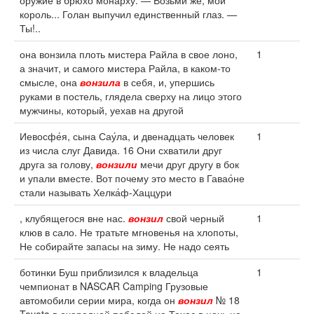
оружие в брюхо монарху. — Возьми же, мой
король... Голан выпучил единственный глаз. —
Ты!..
она вонзила плоть мистера Райла в свое лоно,
1
а значит, и самого мистера Райла, в каком-то
смысле, она
вонзила
в себя, и, упершись
руками в постель, глядела сверху на лицо этого
мужчины, который, уехав на другой
Иевосфе́я, сына Сау́ла, и двенадцать человек
1
из числа слуг Давида. 16 Они схватили друг
друга за голову,
вонзили
мечи друг другу в бок
и упали вместе. Вот почему это место в Гавао́не
стали называть Хелка́ф-Хаццури
, клубящегося вне нас.
вонзил
свой черный
1
клюв в сало. Не тратьте мгновенья на хлопоты,
Не собирайте запасы на зиму. Не надо сеять
ботинки Буш приблизился к владельца
1
чемпионат в NASCAR Camping Грузовые
автомобили серии мира, когда он
вонзил
№ 18