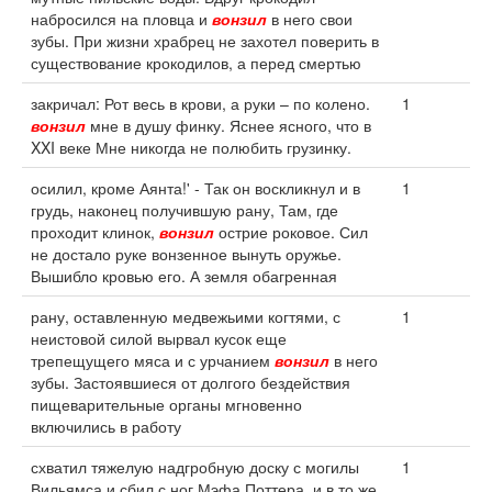
набросился на пловца и
вонзил
в него свои
зубы. При жизни храбрец не захотел поверить в
существование крокодилов, а перед смертью
закричал: Рот весь в крови, а руки – по колено.
1
вонзил
мне в душу финку. Яснее ясного, что в
XXI веке Мне никогда не полюбить грузинку.
осилил, кроме Аянта!' - Так он воскликнул и в
1
грудь, наконец получившую рану, Там, где
проходит клинок,
вонзил
острие роковое. Сил
не достало руке вонзенное вынуть оружье.
Вышибло кровью его. А земля обагренная
рану, оставленную медвежьими когтями, с
1
неистовой силой вырвал кусок еще
трепещущего мяса и с урчанием
вонзил
в него
зубы. Застоявшиеся от долгого бездействия
пищеварительные органы мгновенно
включились в работу
схватил тяжелую надгробную доску с могилы
1
Вильямса и сбил с ног Мэфа Поттера, и в то же