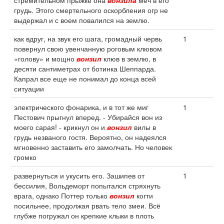
стремительном прыжке она
вонзила
меч в его
грудь. Этого смертельного оскорбления огр не
выдержал и с воем повалился на землю.
как вдруг, на звук его шага, громадный червь
1
повернул свою увенчанную роговым клювом
«голову» и мощно
вонзил
клюв в землю, в
десяти сантиметрах от ботинка Шеппарда.
Капрал все еще не понимал до конца всей
ситуации
электрического фонарика, и в тот же миг
1
Пестович прыгнул вперед. - Убирайся вон из
моего сарая! - крикнул он и
вонзил
вилы в
грудь незваного гостя. Вероятно, он надеялся
мгновенно заставить его замолчать. Но человек
громко
развернуться и укусить его. Зашипев от
1
бессилия, Вольдеморт попытался стряхнуть
врага, однако Поттер только
вонзил
когти
посильнее, продолжая рвать тело змеи. Всё
глубже погружал он крепкие клыки в плоть