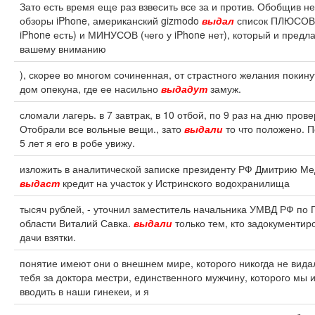
Зато есть время еще раз взвесить все за и против. Обобщив н
обзоры iPhone, американский gizmodo
выдал
список ПЛЮСОВ (
iPhone есть) и МИНУСОВ (чего у iPhone нет), который и предл
вашему вниманию
), скорее во многом сочиненная, от страстного желания покин
дом опекуна, где ее насильно
выдадут
замуж.
сломали лагерь. в 7 завтрак, в 10 отбой, по 9 раз на дню прове
Отобрали все вольные вещи., зато
выдали
то что положено. П
5 лет я его в робе увижу.
изложить в аналитической записке президенту РФ Дмитрию Ме
выдаст
кредит на участок у Истринского водохранилища
тысяч рублей, - уточнил заместитель начальника УМВД РФ по 
области Виталий Савка.
выдали
только тем, кто задокументир
дачи взятки.
понятие имеют они о внешнем мире, которого никогда не вида
тебя за доктора местри, единственного мужчину, которого мы
вводить в наши гинекеи, и я