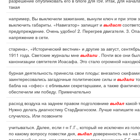
разрешение опубликовать его в блоге для ISV. Итак, для начал
такая
например, Вы выключили зажигание, вынули ключ и при этом 
выключить габариты. «Навигатор» запищит и
выдаст
соответ
предупреждение. Очень удобно! 2. Перегрев двигателя. 3. Оп
напряжение в сети.
старина», «Исторический вестник» и другие за август, сентябрь
1911 года. Светские журналы мне
выдали
. Почти все они бы
канонизации святителя Иоасафа. Это стало огромной находкой
бурная деятельность принесла свои плоды: внезапно скифами
заинтересовались загадочные политические силы и
выдали
то
бабла на «офес» с ебливыми секретаршами, а также фактичес
обеспечили им победу. Примечательно
расход воздуха на заднем правом подголовнике
выдал
какой-т
Нужно делать диагностику СтарДиагнозом. Лучше напишите на
случилось. Или позвоните
учитываться. Далее, если г-н Г.Г., который не исключен из гол
по какому вопросу повестки дня,
выдал
доверенность на г-на Б
последний не смо- жет использовать голоса акционера Г.Г. пр