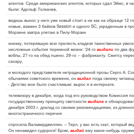
агентов. Среди американских агентов, которых сдал Эймс, в ча
были: Адольф Толкачев,
видишь вынос у него уже новый стоит а не как на образце 12 г
новые, взамен 3 байков Session и одного SC, украденным в пр
Морзине завтра улетаю в Пилу-Морзин
кнюкку, потерявшую всю прелесть кладезя таинственных увесе
несложные события тюремной жизни: '24-го
выдали
по два фу
воблы, 27-го на обед пшено. 29-го -- фабриканту. Смитсу пер
сахару,
и молодого представителя нетрадиционной прозы Серго А. Сог
обычаями советского времени, он
выдал
тогда своему читающ
- Детство мое было счастливым: вырос я в интернате.
телевизору в декабре, когда под его руководством Комиссия по
государственному принципу светскости
выдала
и обнародовал
декабря 2003 г. доклад со своими рекомендациями, из длинног
многостраничного перечня
спросила Валавирджиллин. – Терл, у вас есть скат, который ве
Он ненавидел судороги! Брэм,
выдай
ему какое-нибудь оружи