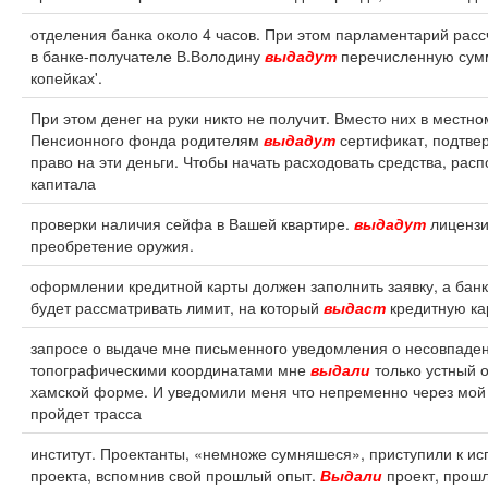
отделения банка около 4 часов. При этом парламентарий расс
в банке-получателе В.Володину
выдадут
перечисленную сумм
копейках'.
При этом денег на руки никто не получит. Вместо них в местн
Пенсионного фонда родителям
выдадут
сертификат, подтв
право на эти деньги. Чтобы начать расходовать средства, рас
капитала
проверки наличия сейфа в Вашей квартире.
выдадут
лицензи
преобретение оружия.
оформлении кредитной карты должен заполнить заявку, а банк
будет рассматривать лимит, на который
выдаст
кредитную ка
запросе о выдаче мне письменного уведомления о несовпаден
топографическими координатами мне
выдали
только устный о
хамской форме. И уведомили меня что непременно через мой 
пройдет трасса
институт. Проектанты, «немноже сумняшеся», приступили к и
проекта, вспомнив свой прошлый опыт.
Выдали
проект, прош