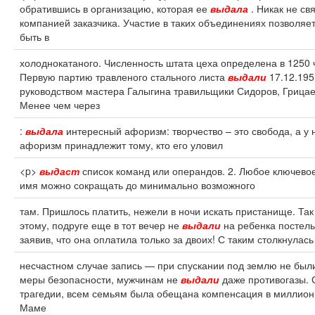
обратившись в организацию, которая ее
выдала
. Никак не св
компанией заказчика. Участие в таких объединениях позволяет
быть в
холоднокатаного. Численность штата цеха определена в 1250 
Первую партию травленого стального листа
выдали
17.12.195
руководством мастера Галыгина травильщики Сидоров, Грицае
Менее чем через
:
выдала
интересный афоризм: творчество – это свобода, а у н
афоризм принадлежит тому, кто его уловил
<p>
выдаст
список команд или операндов. 2. Любое ключево
имя можно сокращать до минимально возможного
там. Пришлось платить, нежели в ночи искать пристанище. Так
этому, подруге еще в тот вечер не
выдали
на ребенка постель
заявив, что она оплатила только за двоих! С таким столкнулас
несчастном случае запись — при спускании под землю не бы
меры безопасности, мужчинам не
выдали
даже противогазы. 
трагедии, всем семьям была обещана компенсация в миллион
Маме