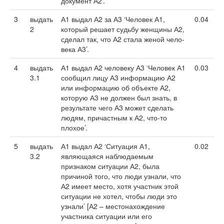
документ А2’.
3
выдать
А1 выдал А2 за А3 ‘Человек А1,
0.04
2
который решает судьбу женщины А2,
сделал так, что А2 стала женой чело­
века А3’.
4
выдать
А1 выдал А2 человеку А3 ‘Человек А1
0.03
3.1
сообщил лицу А3 информацию А2
или информацию об объекте А2,
которую А3 не должен был знать, в
результате чего А3 может сделать
людям, причастным к А2, что-то
плохое’.
5
выдать
А1 выдал А2 ‘Ситуация А1,
0.02
3.2
являющаяся наблюдаемым
признаком ситуации А2, была
причиной того, что люди узнали, что
А2 имеет место, хотя участник этой
ситуации не хотел, чтобы люди это
узнали’ [А2 – местонахождение
участника ситуации или его