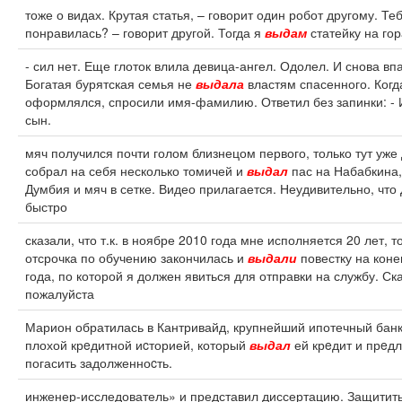
тоже о видах. Крутая статья, – говорит один робот другому. Те
понравилась? – говорит другой. Тогда я
выдам
статейку на гор
- сил нет. Еще глоток влила девица-ангел. Одолел. И снова впа
Богатая бурятская семья не
выдала
властям спасенного. Когд
оформлялся, спросили имя-фамилию. Ответил без запинки: - 
сын.
мяч получился почти голом близнецом первого, только тут уже
собрал на себя несколько томичей и
выдал
пас на Набабкина,
Думбия и мяч в сетке. Видео прилагается. Неудивительно, что
быстро
сказали, что т.к. в ноябре 2010 года мне исполняется 20 лет, т
отсрочка по обучению закончилась и
выдали
повестку на коне
года, по которой я должен явиться для отправки на службу. Ск
пожалуйста
Марион обратилась в Кантривайд, крупнейший ипотечный банк
плохой крeдитной иcторией, который
выдал
ей крeдит и прeд
погасить задолженноcть.
инженер-исследователь» и представил диссертацию. Защитит