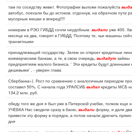
там по соседству живет. Фотографии выложи пожалуйста
выд
автобус, поехали бы до истоков. отдохнув, на обратном пути р
мусорные мешки и вперед!!!!
номерам в РЭО ГИБДД сочли неудобным.
выдали
уже 400. Хв
месяца на два, говорят в ГИБДД. Поэтому те, чьи машины сейч
транзитными
принадлежащий государству. Затем он откроет кредитные лин
коммерческим банкам, а те, в свою очередь,
выдадут
займы
предприятиям малого бизнеса. ' Эти кредиты будут длинными 
дешевыми' , - уверен глава
Сбербанка»). Рост по сравнению с аналогичным периодом про
составил 50%. С начала года УРАЛСИБ
выдал
кредиты МСБ н
134,2 млн. руб.
обеду того же дня я был уже в Питерской учебке, толком еще н
УЧЕБКА Нас сводили сразу в баню,
выдали
форму, и дали два
привести эту форму в порядок, а потом начали дрючить прямо
дня