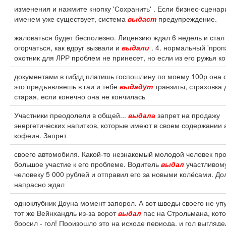
изменения и нажмите кнопку 'Сохранить' . Если бизнес-сценар
именем уже существует, система
выдаст
предупреждение.
жаловаться будет бесполезно. Лицензию ждал 6 недель и стал
огорчаться, как вдруг вызвали и
выдали
. 4. нормальный 'проп
охотник для ЛРР проблем не принесет, но если из его ружья ко
документами в гибдд платишь госпошлину по моему 100р она с
это предъявляешь в гаи и тебе
выдадут
транзиты, страховка 
старая, если конечно она не кончилась
Участники преодолели в общей...
выдала
запрет на продажу
энергетических напитков, которые имеют в своем содержании 
кофеин. Запрет
своего автомобиля. Какой-то незнакомый молодой человек пр
большое участие к его проблеме. Водитель
выдал
участливом
человеку 5 000 рублей и отправил его за новыми колёсами. Дол
напрасно ждал
одноклубник Доуна момент запорол. А вот шведы своего не упу
тот же Вейнхандль из-за ворот
выдал
пас на Строльмана, кот
бросил - гол! Произошло это на исходе периода, и гол выгляд