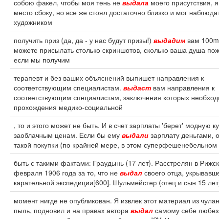
собою факел, чтобы моя тень не
выдала
моего присутствия, 
место сбоку, но все же стоял достаточно близко и мог наблюда
художником
получить приз (да, да - у нас будут призы!)
выдадим
вам 100m 
можете присылать столько скриншотов, сколько ваша душа пож
если мы получим
терапевт и без ваших объяснений выпишет направления к
соответствующим специалистам.
выдаст
вам направления к
соответствующим специалистам, заключения которых необхо
прохождения медико-социальной
, то и этого может не быть. И в счет зарплаты 'берет' модную к
заоблачным ценам. Если бы ему
выдали
зарплату деньгами, о
такой покупки (по крайней мере, в этом суперфешенебельном 
быть с такими фактами: Граудынь (17 лет). Расстрелян в Рижс
февраля 1906 года за то, что не
выдал
своего отца, укрывавш
карательной экспедиции[600]. Шульмейстер (отец и сын 15 лет
момент нигде не опубликован. Я извлек этот материал из чулан
пыль, подновил и на правах автора
выдал
самому себе любез