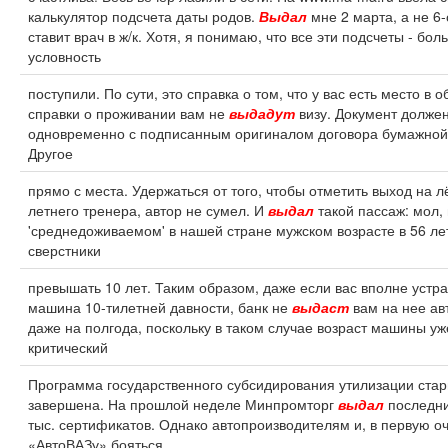
калькулятор подсчета даты родов.
Выдал
мне 2 марта, а не 6-
ставит врач в ж/к. Хотя, я понимаю, что все эти подсчеты - бол
условность
поступили. По сути, это справка о том, что у вас есть место в 
справки о проживании вам не
выдадут
визу. Документ долже
одновременно с подписанным оригиналом договора бумажной
Другое
прямо с места. Удержаться от того, чтобы отметить выход на л
летнего тренера, автор не сумел. И
выдал
такой пассаж: мол,
'среднедоживаемом' в нашей стране мужском возрасте в 56 ле
сверстники
превышать 10 лет. Таким образом, даже если вас вполне устр
машина 10-тилетней давности, банк не
выдаст
вам на нее ав
даже на полгода, поскольку в таком случае возраст машины у
критический
Программа государственного субсидирования утилизации стар
завершена. На прошлой неделе Минпромторг
выдал
последни
тыс. сертификатов. Однако автопроизводителям и, в первую о
«АвтоВАЗу» бояться