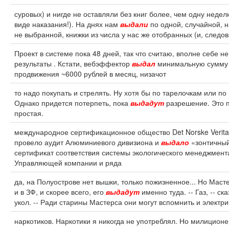
суровых) и нигде не оставляли без книг более, чем одну неделю
виде наказания!). На днях нам
выдали
по одной, случайной, 
не выбранной, книжки из числа у нас же отобранных (и, следо
Проект в системе пока 48 дней, так что считаю, вполне себе н
результаты . Кстати, вебэффектор
выдал
минимальную сумму
продвижения ~6000 рублей в месяц, низачот
то надо покупать и стрелять. Ну хотя бы по тарелочкам или п
Однако придется потерпеть, пока
выдадут
разрешение. Это 
простая.
международное сертификационное общество Det Norske Verita
провело аудит Алюминиевого дивизиона и
выдало
«зонтичны
сертификат соответствия системы экологического менеджмент
Управляющей компании и ряда
да, на Полуострове нет вышки, только пожизненное... Но Маст
и в ЗФ, и скорее всего, его
выдадут
именно туда. -- Газ, -- ска
укол. -- Ради старины Мастерса они могут вспомнить и электр
наркотиков. Наркотики я никогда не употреблял. Но милицион