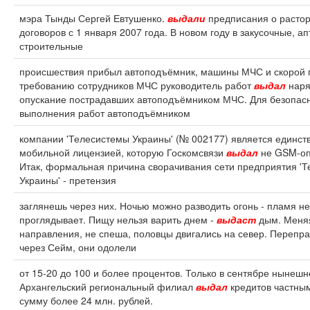
мэра Тынды Сергей Евтушенко.
выдали
предписания о расто
договоров с 1 января 2007 года. В новом году в закусочные, ап
строительные
происшествия прибыл автоподъёмник, машины МЧС и скорой
требованию сотрудников МЧС руководитель работ
выдал
наря
опускание пострадавших автоподъёмником МЧС. Для безопас
выполнения работ автоподъёмником
компании 'Телесистемы Украины' (№ 002177) является единст
мобильной лицензией, которую Госкомсвязи
выдал
не GSM-оп
Итак, формальная причина сворачивания сети предприятия '
Украины' - претензия
заглянешь через них. Ночью можно разводить огонь - пламя не
проглядывает. Пищу нельзя варить днем -
выдаст
дым. Меня
направления, не спеша, половцы двигались на север. Перепр
через Сейм, они одолели
от 15-20 до 100 и более процентов. Только в сентябре нынешн
Архангельский региональный филиал
выдал
кредитов частны
сумму более 24 млн. рублей.