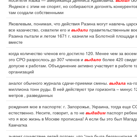
носителя языка — американца Денниса Адамовича.
выдал
Goo
Яндексе с этим не спорят, но собираются догонять конкуренто
там создали собственными
Яковлевым, понимая, что действия Разина могут навлечь царск
все казачество, схватили его и
выдали
правительственным во
Разина пытали и летом 1671 г. казнили на Болотной площади 
вместе
когда количество членов его достигло 120. Менее чем за восе
это СРО разрослось до 307 членов и
выдало
более 420 свидет
допуске к работам. Объединение активно участвует в работе т
организаций
аналог обычного журнала сдачи-приемки смены.
выдала
на-го
миллиона тонн руды. В ней действуют три горизонта – минус 1
метров , разведанных
рождения мое в паспорте: г. Запорожье, Украина, тогда еще С
естественно. Несите, говорит, а то не
выдадим
паспорт ребен
что я всю жизнь в Москве прописана! А если бы это был Магад
Камчатка
зывает сочувствие детей потому, что “она была беззащитная, 