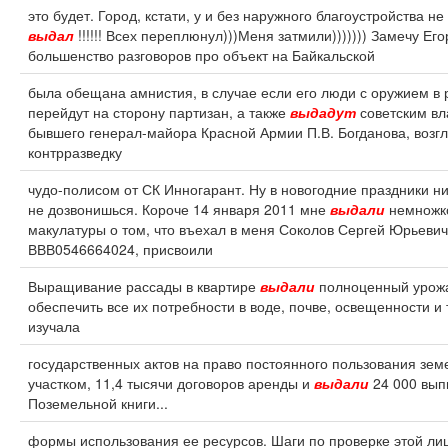
это будет. Город, кстати, у и без наружного благоустройства не
выдал
!!!!!! Всех переплюнул)))Меня затмили))))))) Замечу Его
большенство разговоров про объект на Байкальской
была обещана амнистия, в случае если его люди с оружием в 
перейдут на сторону партизан, а также
выдадут
советским вл
бывшего генерал-майора Красной Армии П.В. Богданова, возг
контрразведку
чудо-полисом от СК Инногарант. Ну в новогодние праздники ни
не дозвонишься. Короче 14 января 2011 мне
выдали
немножк
макулатуры о том, что въехал в меня Соколов Сергей Юрьевич
ВВВ0546664024, присвоили
Выращивание рассады в квартире
выдали
полноценный урожа
обеспечить все их потребности в воде, почве, освещенности и 
изучала
государственных актов на право постоянного пользования зе
участком, 11,4 тысячи договоров аренды и
выдали
24 000 вып
Поземельной книги...
формы использования ее ресурсов. Шаги по проверке этой ли