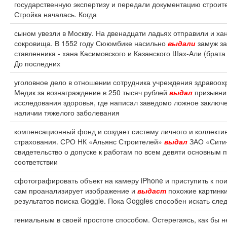
государственную экспертизу и передали документацию строит
Стройка началась. Когда
сыном увезли в Москву. На двенадцати ладьях отправили и ха
сокровища. В 1552 году Сююмбике насильно
выдали
замуж за
ставленника - хана Касимовского и Казанского Шах-Али (брата
До последних
уголовное дело в отношении сотрудника учреждения здравоох
Медик за вознаграждение в 250 тысяч рублей
выдал
призывник
исследования здоровья, где написал заведомо ложное заключ
наличии тяжелого заболевания
компенсационный фонд и создает систему личного и коллекти
страхования. СРО НК «Альянс Строителей»
выдал
ЗАО «Сити
свидетельство о допуске к работам по всем девяти основным 
соответствии
сфотографировать объект на камеру iPhone и приступить к пои
сам проанализирует изображение и
выдаст
похожие картинки
результатов поиска Goggle. Пока Goggles способен искать сл
гениальным в своей простоте способом. Остерегаясь, как бы н