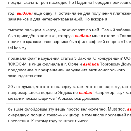
некуда. скачать трон наследие Но Падение Городов произошло
год.
выдали
еще одну. Я оставила ее для получения платежей
заказчиков и для интернет-транзакций. Но вскоре я
тыкаете пальцем в карту, – покажут уже по ней. Самый забавн
был приведён в памятке, которую
выдали
мне в отеле в Таил
прочих в кратком разговорнике был философский вопрос «Тх
(«Почему
признала факт нарушения статьи 5 Закона 'О конкуренции' ОО
'ЮКОС-М' в лице филиала в г. Орле и
выдала
Торговому Дом
предписание о прекращении нарушения антимонопольного
законодательства.
20 лет думал, что кто-то наверху катает что-то по паркету, гант
например...пока недавно Яндекс не
выдал
'Например, звук к
металлических шариков ' А оказалось домовые
бывшие флойдовцы эту вещь просто великолепно. Must see.
в
очередную порцию тревожных цифр, в том числе последней п
населения. К какому году зашкалит число