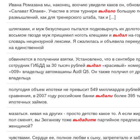
Ивана Ромазана мы, наконец, воочию увидели каков он, обно
«Салават Юлаев». Участие в этом турнире
выдало
большую п
размышлений, как для тренерского штаба, так и [...]
шляпками, и муж безуспешно пытался подковырнуть их долото
восьмом гвозде муж прищемил ноготь клещами и
выдал
на-го
словарь нецензурной лексики. Я сжалилась и объявила перек
на единственной
обвиняется в получении взятки. Установлено, что в сентябре п
сотрудник ГИБДД за 30 тысяч рублей
выдал
«красивый» номе
«009» владельцу автомашины Audi Q5. Он также получил от др
владельца
полугодия объем ипотеки не превысит 549 миллиардов рублей
сравнения, в 2007 году российские банки
выдали
более 395 т
ипотечных займов.
мазаться. кивая на других - просто детство какое то. А если жи
пол сменят, вы Зюганову тоже
выдадите
партийное предписа
женщиной?
чувствами. Сердце ее, полное любви к сыну, затрепетало и за