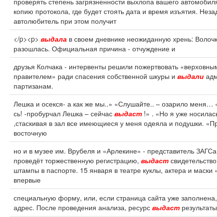
проверять степень загрязненности выхлопа вашего автомобил
копию протокола, где будет стоять дата и время изъятия. Нез
автолюбитель при этом получит
</p><p>
выдала
в своем дневнике неожиданную хрень: Волоч
разошлась. Официальная причина - отчуждение и
друзья Колчака - интервенты решили пожертвовать «верховны
правителем» ради спасения собственной шкуры и
выдали
адм
партизанам.
Лешка и осекся- а как же мы..» «Слушайте.. – озарило меня… «
сь! -пробурчал Лешка – сейчас
выдаст
!» . «Но я уже носилас
,стаскивая в зал все имеющиеся у меня одеяла и подушки. «
восточную
но и в музее им. Врубеля и «Арлекине» - представитель ЗАГСа
проведёт торжественную регистрацию,
выдаст
свидетельство
штампы в паспорте. 15 января в театре куклы, актера и маски
впервые
специальную форму, или, если страница сайта уже заполнена,
адрес. После проведения анализа, ресурс
выдаст
результаты