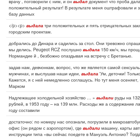
врачу , поговорили с ним, и он
выдал
документ что проба дал
положительный результат! В результате меня оштрафовали и з
базу данных
</p><p>
выдала
три положительных и пять отрицательных за
городским проектам.
добрались до Динара и садились за стол. Они тревожно спраш
мы делись. Peugeot RCZ послушно
выдала
150 км/ч, мы прощ
Нормандие й , безбожно опаздывая на встречу с Бретанью.
задав нам, девчонкам, вопрос, что же является самой сексуаль
мужчинах, и выслушав наши идеи,
выдала
'Ум, деточки! Только
Кажется, я с ней немедленно соглашусь. Но тут меня осеняет, 
Марком
Надлежащее холодильной хозяйство … »
выдали
руды на 132
рублей, в 1953 году – на 139 млн. Расходы же а содержание ла
году составили
достаточно: по номеру нас опознали, погрузили в микроавтобус
офис (он рядом с аэропортом), где
выдали
машину, карты авт
инструкции типа «вы сейчас поедете в Мануэль Антонио? Тогд