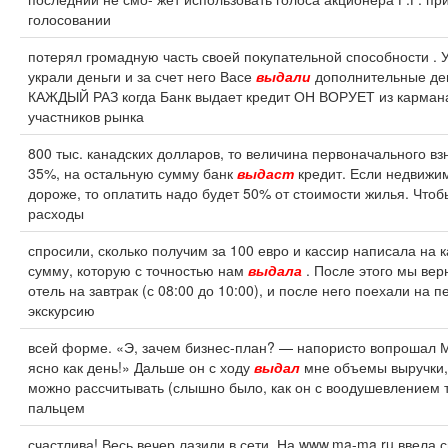
голосовании
потерял громадную часть своей покупательной способности . У
украли деньги и за счет него Васе
выдали
дополнительные ден
КАЖДЫЙ РАЗ когда Банк выдает кредит ОН ВОРУЕТ из карман
участников рынка
800 тыс. канадских долларов, то величина первоначального вз
35%, на остальную сумму банк
выдаст
кредит. Если недвижи
дороже, то оплатить надо будет 50% от стоимости жилья. Чтоб
расходы
спросили, сколько получим за 100 евро и кассир написала на 
сумму, которую с точностью нам
выдала
. После этого мы вер
отель на завтрак (с 08:00 до 10:00), и после него поехали на 
экскурсию
всей форме. «Э, зачем бизнес-план? — напористо вопрошал 
ясно как день!» Дальше он с ходу
выдал
мне объемы выручки,
можно рассчитывать (слышно было, как он с воодушевлением 
пальцем
счастлива! Весь вечер лазили в сети. На www.ma-ma.ru ввела 