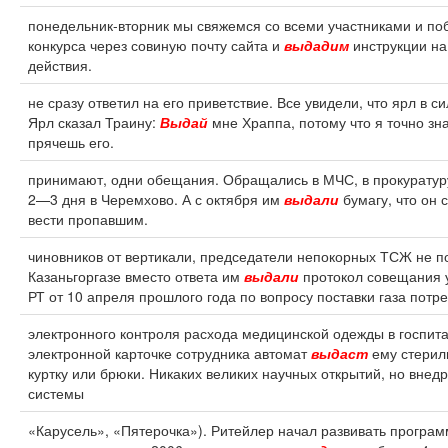
понедельник-вторник мы свяжемся со всеми участниками и п
конкурса через совиную почту сайта и
выдадим
инструкции н
действия.
не сразу ответил на его приветствие. Все увидели, что ярл в с
Ярл сказал Траину:
Выдай
мне Храппа, потому что я точно зна
прячешь его.
принимают, одни обещания. Обращались в МЧС, в прокуратуру
2—3 дня в Черемхово. А с октября им
выдали
бумагу, что он 
вести пропавшим.
чиновников от вертикали, председатели непокорных ТСЖ не п
Казаньгоргазе вместо ответа им
выдали
протокол совещания 
РТ от 10 апреля прошлого года по вопросу поставки газа потр
электронного контроля расхода медицинской одежды в госпита
электронной карточке сотрудника автомат
выдаст
ему стерил
куртку или брюки. Никаких великих научных открытий, но внед
системы
«Карусель», «Пятерочка»). Ритейлер начал развивать програм