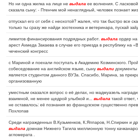
Но ни одна жилка на лице не
выдала
ее волнения. С ласковой
сказала сыну: - Птенчик мой ненаглядный, человек познает жи
отпускал его от себя с неохотой? жалея, что так быстро все ск
только ты сразу же найди зоотехника и ветеринара, пускай зай
лимитов финансирования подрядных работ.
выдала
ордер на
арест Ахмеда Закаева в случае его приезда в республику на 
чеченский конгресс
с Мариной и поехали поступать в Академию Козминского. Про
собеседование на английском языке, сыну
выдали
документы 
является студентом данного ВУЗа. Спасибо, Марина, за прекр
организованную
уместным оказался вопрос о её делах, но мадмуазель наград
взаимной, не менее щедрой улыбкой и...
выдала
такой ответ,
не оставалось: её познания во французском существенно пре
Похлопав
Среди награжденных В.Кузьменков, К.Яппаров, Н.Спиркин и др
выдала
домнам Нижнего Тагила миллионную тонну качканарс
агломерата .