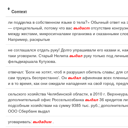
Context
ли подделка в собственном языке o тела?» Обычный ответ на 
— отрицательный, потому что вас
выдаст
отсутствие конгруэ
между жестами, микросигналами организма и сказанными сло
Например, раскрытые
не соглашался отдать руку! Долго упрашивали его казаки и, нак
таки уговорили. Старый Нелипа
выдал
руку только под личные
фельдмаршала Кутузова.
отвечал: 'Боги не хотят, чтоб я разрушил обитель славы; для с
сам тружусь беспрестанно'. Он
выдал
афинянам всех пленных
и в то время, как они ожидали нападения на свой город, пред
сельского хозяйства Челябинской области, в 2010 г. Верхнеура
дополнительный офис Россельхозбанка
выдал
36 кредитов л
подсобным хозяйствам на сумму 9385 тыс. руб.; дополнитель
ООО Сбербанк выдал
уговаривать:
выдадим
.