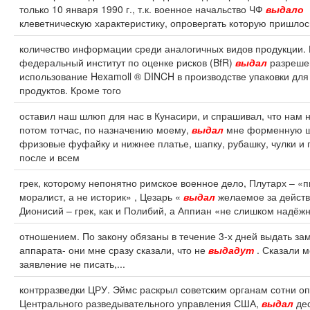
только 10 января 1990 г., т.к. военное начальство ЧФ
выдало
клеветническую характеристику, опровергать которую пришлось
количество информации среди аналогичных видов продукции.
федеральный институт по оценке рисков (BfR)
выдал
разреше
использование Hexamoll ® DINCH в производстве упаковки дл
продуктов. Кроме того
оставил наш шлюп для нас в Кунасири, и спрашивал, что нам 
потом тотчас, по назначению моему,
выдал
мне форменную ш
фризовые фуфайку и нижнее платье, шапку, рубашку, чулки и п
после и всем
грек, которому непонятно римское военное дело, Плутарх – «п
моралист, а не историк» , Цезарь «
выдал
желаемое за действ
Дионисий – грек, как и Полибий, а Аппиан «не слишком надёж
отношением. По закону обязаны в течение 3-х дней выдать за
аппарата- они мне сразу сказали, что не
выдадут
. Сказали 
заявление не писать,...
контрразведки ЦРУ. Эймс раскрыл советским органам сотни о
Центрального разведывательного управления США,
выдал
дес