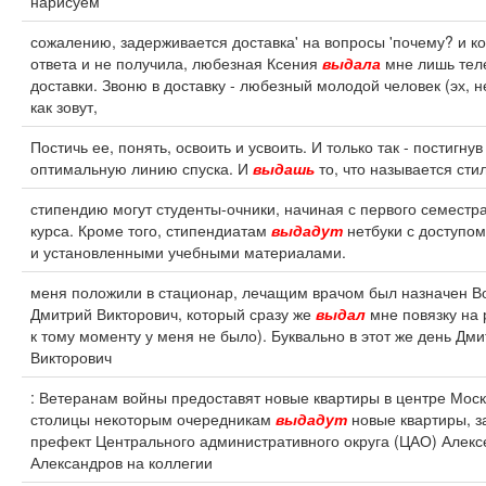
нарисуем
сожалению, задерживается доставка' на вопросы 'почему? и ког
ответа и не получила, любезная Ксения
выдала
мне лишь те
доставки. Звоню в доставку - любезный молодой человек (эх, н
как зовут,
Постичь ее, понять, освоить и усвоить. И только так - постигнув
оптимальную линию спуска. И
выдашь
то, что называется сти
стипендию могут студенты-очники, начиная с первого семестр
курса. Кроме того, стипендиатам
выдадут
нетбуки с доступом
и установленными учебными материалами.
меня положили в стационар, лечащим врачом был назначен В
Дмитрий Викторович, который сразу же
выдал
мне повязку на 
к тому моменту у меня не было). Буквально в этот же день Дм
Викторович
: Ветеранам войны предоставят новые квартиры в центре Мос
столицы некоторым очередникам
выдадут
новые квартиры, з
префект Центрального административного округа (ЦАО) Алекс
Александров на коллегии