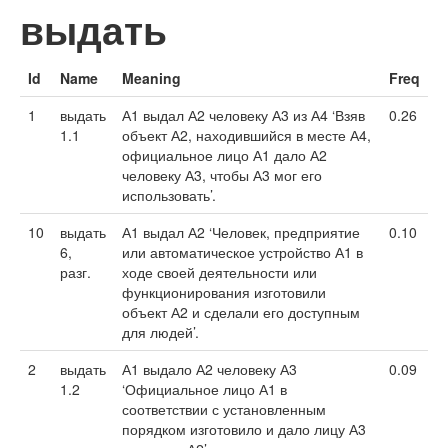
выдать
Id
Name
Meaning
Freq
1
выдать
А1 выдал А2 человеку А3 из А4 ‘Взяв
0.26
1.1
объект А2, находившийся в месте А4,
официальное лицо А1 дало А2
человеку А3, чтобы А3 мог его
использовать’.
10
выдать
А1 выдал А2 ‘Человек, предприятие
0.10
6,
или автоматическое устройство А1 в
разг.
ходе своей деятельности или
функционирования изготовили
объект А2 и сделали его доступным
для людей’.
2
выдать
А1 выдало А2 человеку А3
0.09
1.2
‘Официальное лицо А1 в
соответствии с установленным
порядком изготовило и дало лицу А3