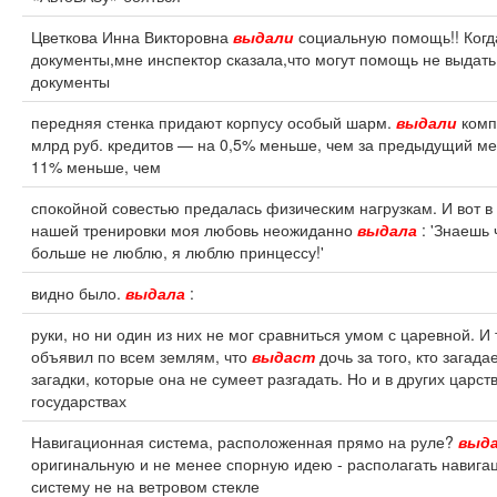
Цветкова Инна Викторовна
выдали
социальную помощь!! Когд
документы,мне инспектор сказала,что могут помощь не выдать
документы
передняя стенка придают корпусу особый шарм.
выдали
комп
млрд руб. кредитов — на 0,5% меньше, чем за предыдущий ме
11% меньше, чем
спокойной совестью предалась физическим нагрузкам. И вот в
нашей тренировки моя любовь неожиданно
выдала
: 'Знаешь 
больше не люблю, я люблю принцессу!'
видно было.
выдала
:
руки, но ни один из них не мог сравниться умом с царевной. И 
объявил по всем землям, что
выдаст
дочь за того, кто загада
загадки, которые она не сумеет разгадать. Но и в других царст
государствах
Навигационная система, расположенная прямо на руле?
выд
оригинальную и не менее спорную идею - располагать навиг
систему не на ветровом стекле