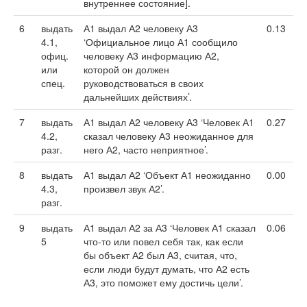
внутреннее состояние].
6
выдать
А1 выдал А2 человеку А3
0.13
4.1,
‘Официальное лицо А1 сообщило
офиц.
человеку А3 информацию А2,
или
которой он должен
спец.
руководствоваться в своих
дальнейших действиях’.
7
выдать
А1 выдал А2 человеку А3 ‘Человек А1
0.27
4.2,
сказал человеку А3 неожиданное для
разг.
него А2, часто неприятное’.
8
выдать
А1 выдал А2 ‘Объект А1 неожиданно
0.00
4.3,
произвел звук А2’.
разг.
9
выдать
А1 выдал А2 за А3 ‘Человек А1 сказал
0.06
5
что-то или повел себя так, как если
бы объект А2 был А3, считая, что,
если люди будут думать, что А2 есть
А3, это поможет ему достичь цели’.