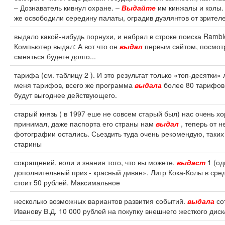
– Дознаватель кивнул охране. –
Выдайте
им кинжалы и колы.
же освободили середину палаты, оградив дуэлянтов от зрител
выдало какой-нибудь порнухи, и набрал в строке поиска Ramble
Компьютер выдал: А вот что он
выдал
первым сайтом, посмотр
смеяться будете долго...
тарифа (см. таблицу 2 ). И это результат только «топ-десятки»
меня тарифов, всего же программа
выдала
более 80 тарифов
будут выгоднее действующего.
старый князь ( в 1997 еше не совсем старый был) нас очень х
принимал, даже паспорта его страны нам
выдал
, теперь от н
фотографии остались. Сьездить туда очень рекомендую, таких
старины
сокращений, воли и знания того, что вы можете.
выдаст
1 (од
дополнительный приз - красный диван». Литр Кока-Колы в сре
стоит 50 рублей. Максимальное
несколько возможных вариантов развития событий.
выдала
со
Иванову В.Д. 10 000 рублей на покупку внешнего жесткого диск