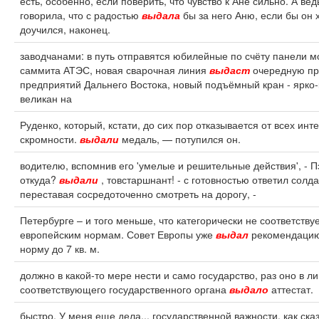
есть, особенно, если поверить, что чувство к Ане сильно. А вед
говорила, что с радостью
выдала
бы за него Аню, если бы он 
доучился, наконец.
заводчанами: в путь отправятся юбилейные по счёту панели м
саммита АТЭС, новая сварочная линия
выдаст
очередную пр
предприятий Дальнего Востока, новый подъёмный кран - ярко
великан на
Руденко, который, кстати, до сих пор отказывается от всех инт
скромности.
выдали
медаль, — потупился он.
водителю, вспомнив его 'умелые и решительные действия', - П
откуда?
выдали
, товстаршнант! - с готовностью ответил солда
переставая сосредоточенно смотреть на дорогу, -
Петербурге – и того меньше, что категорически не соответству
европейским нормам. Совет Европы уже
выдал
рекомендацию
норму до 7 кв. м.
должно в какой-то мере нести и само государство, раз оно в л
соответствующего государственного органа
выдало
аттестат.
быстро. У меня еще дела... государственной важности, как ска