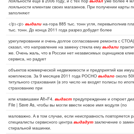
лояльности еще в 2006 году, и с тех пор
выдал
уже более 4 мл
лояльности клиентам своих магазинов. При получении карты п
заполняют
</p><p>
выдали
на-гора 885 тыс. тонн угля, перевыполнив пл
тыс. тонн. До конца 2011 года разрез добудет более
урегулировании и очень долгое согласование ремонта с СТОА)
сказал, что направление на замену стекла ему
выдали
практи
же. Очень жаль, что в России нет независимых оценщиков клие
сервиса, но радует
объектов коммерческой недвижимости и предприятий как иму
комплексов. За 9 месяцев 2011 года РОСНО
выдало
около 50
титульного страхования (в это число не входят полисы по ипо
страхованию при
или клавишами Alt+F4.
выдаст
предупреждение и откроет ди
File | Save As, чтобы вы могли ввести новое имя модуля (по
маловажно. А в том случае, если неисправность повторяется р
специалисты сервисного центра
выдадут
заключение о заме
стиральной машинки.