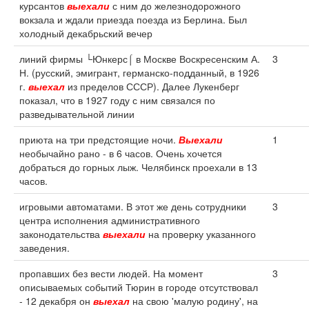
курсантов
выехали
с ним до железнодорожного
вокзала и ждали приезда поезда из Берлина. Был
холодный декабрьский вечер
линий фирмы └Юнкерс⌠ в Москве Воскресенским А.
3
Н. (русский, эмигрант, германско-подданный, в 1926
г.
выехал
из пределов СССР). Далее Лукенберг
показал, что в 1927 году с ним связался по
разведывательной линии
приюта на три предстоящие ночи.
Выехали
1
необычайно рано - в 6 часов. Очень хочется
добраться до горных лыж. Челябинск проехали в 13
часов.
игровыми автоматами. В этот же день сотрудники
3
центра исполнения административного
законодательства
выехали
на проверку указанного
заведения.
пропавших без вести людей. На момент
3
описываемых событий Тюрин в городе отсутствовал
- 12 декабря он
выехал
на свою 'малую родину', на