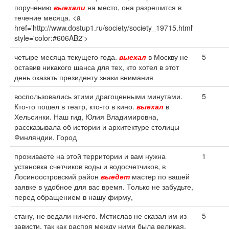
поручению
выехали
на место, она разрешится в
течение месяца. <a
href='http://www.dostup1.ru/society/society_19715.html'
style='color:#606AB2'>
четыре месяца текущего года.
выехал
в Москву не
5
оставив никакого шанса для тех, кто хотел в этот
день оказать президенту знаки внимания
воспользовались этими драгоценными минутами.
5
Кто-то пошел в театр, кто-то в кино.
выехал
в
Хельсинки. Наш гид, Юлия Владимировна,
рассказывала об истории и архитектуре столицы
Финляндии. Город
проживаете на этой территории и вам нужна
1
установка счетчиков воды и водосчетчиков, в
Лосиноостровский район
выедет
мастер по вашей
заявке в удобное для вас время. Только не забудьте,
перед обращением в нашу фирму,
стану, не ведали ничего. Мстислав не сказал им из
5
зависти, так как распря между ними была великая.