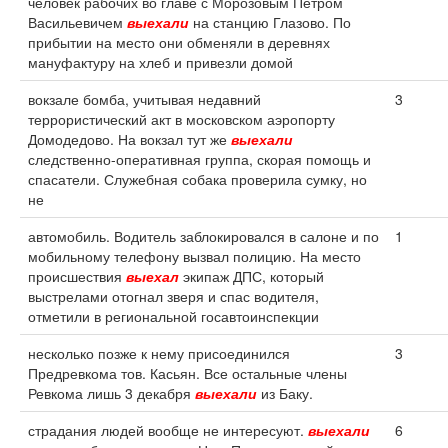
человек рабочих во главе с Морозовым Петром
Васильевичем
выехали
на станцию Глазово. По
прибытии на место они обменяли в деревнях
мануфактуру на хлеб и привезли домой
вокзале бомба, учитывая недавний
3
террористический акт в московском аэропорту
Домодедово. На вокзал тут же
выехали
следственно-оперативная группа, скорая помощь и
спасатели. Служебная собака проверила сумку, но
не
автомобиль. Водитель заблокировался в салоне и по
1
мобильному телефону вызвал полицию. На место
происшествия
выехал
экипаж ДПС, который
выстрелами отогнал зверя и спас водителя,
отметили в региональной госавтоинспекции
несколько позже к нему присоединился
3
Предревкома тов. Касьян. Все остальные члены
Ревкома лишь 3 декабря
выехали
из Баку.
страдания людей вообще не интересуют.
выехали
6