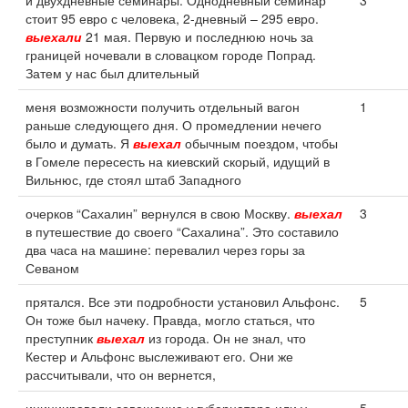
и двухдневные семинары. Однодневный семинар
3
стоит 95 евро с человека, 2-дневный – 295 евро.
выехали
21 мая. Первую и последнюю ночь за
границей ночевали в словацком городе Попрад.
Затем у нас был длительный
меня возможности получить отдельный вагон
1
раньше следующего дня. О промедлении нечего
было и думать. Я
выехал
обычным поездом, чтобы
в Гомеле пересесть на киевский скорый, идущий в
Вильнюс, где стоял штаб Западного
очерков “Сахалин” вернулся в свою Москву.
выехал
3
в путешествие до своего “Сахалина”. Это составило
два часа на машине: перевалил через горы за
Севаном
прятался. Все эти подробности установил Альфонс.
5
Он тоже был начеку. Правда, могло статься, что
преступник
выехал
из города. Он не знал, что
Кестер и Альфонс выслеживают его. Они же
рассчитывали, что он вернется,