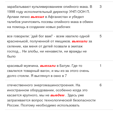
зарабатывают культивированием опийного мака. В
3
1998 году исполнительный директор УНП ООН П.
Арлаки лично
выехал
в Афганистан и убедил
талибов уничтожить посевы опийного мака в обмен
на помощь в создании новых рабочих
все говорили: 'дай бог вам!' - всем хватило одной
5
красненькой, полученной от ямщиков.
выехали
за
селение, как меня от детей позвали в экипаж
господ... Ни злобы, ни ненависти, ни вражды не
было
красивый мужчина.
выехали
в Батум. Где-то
1
свалился товарный вагон, и мы из-за этого очень
долго стояли. Я выглянул в окно в 7
отечественного энергомашиностроения. На
6
иностранном оборудовании, особенно когда это
касается крупного, мы не
выедем
. Здесь уже
затрагивается вопрос технологической безопасности
России. Поэтому необходимо использовать