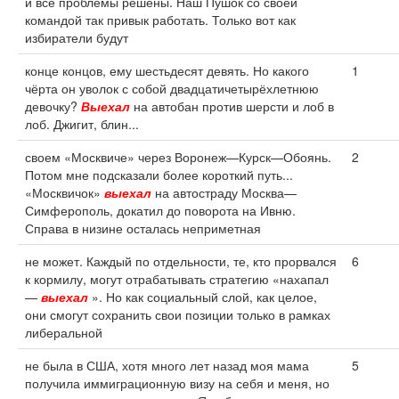
и все проблемы решены. Наш Пушок со своей
командой так привык работать. Только вот как
избиратели будут
конце концов, ему шестьдесят девять. Но какого
1
чёрта он уволок с собой двадцатичетырёхлетнюю
девочку?
Выехал
на автобан против шерсти и лоб в
лоб. Джигит, блин...
своем «Москвиче» через Воронеж—Курск—Обоянь.
2
Потом мне подсказали более короткий путь...
«Москвичок»
выехал
на автостраду Москва—
Симферополь, докатил до поворота на Ивню.
Справа в низине осталась неприметная
не может. Каждый по отдельности, те, кто прорвался
6
к кормилу, могут отрабатывать стратегию «нахапал
—
выехал
». Но как социальный слой, как целое,
они смогут сохранить свои позиции только в рамках
либеральной
не была в США, хотя много лет назад моя мама
5
получила иммиграционную визу на себя и меня, но