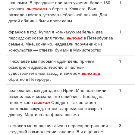
шашлыки. В празднике приняло участие более 180
1
человек.
выехала
на берег р. Кокшага. Был
разведен костер, устроен небольшой пикник. Для
детей общины были проведены
франков в год. Купил я кое-какую мебель и два
1
персидских ковра для тахты.
выехал
в Петербург за
семьей. Мне, конечно, надавали поручений: из
консульства — отвезти бумаги в Министерство
Николаеве мы пробыли один день, причем
1
осмотрели адмиралтейство и частный
судостроительный завод, и вечером
выехали
обратно в Петербург.
врачевание, как догадался Иржи. Мне позвонили,
1
извинились и сказали, что ошиблись. Вперед на
гнедом коне
выехал
Ородрет. Так он стоял
несколько секунд, потом выпрямился и закрыл
дверцу. Мартина эта фраза весьма
заставил меня расписаться о нераспространении
3
сведений о выполнении задания. Я и ещё двое