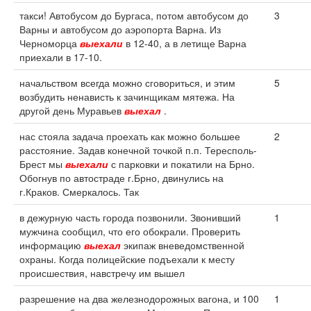
такси! Автобусом до Бургаса, потом автобусом до
3
Варны и автобусом до аэропорта Варна. Из
Черноморца
выехали
в 12-40, а в летище Варна
приехали в 17-10.
начальством всегда можно сговориться, и этим
5
возбудить ненависть к зачинщикам мятежа. На
другой день Муравьев
выехал
.
нас стояла задача проехать как можно большее
2
расстояние. Задав конечной точкой п.п. Тересполь-
Брест мы
выехали
с парковки и покатили на Брно.
Обогнув по автостраде г.Брно, двинулись на
г.Краков. Смеркалось. Так
в дежурную часть города позвонили. Звонивший
1
мужчина сообщил, что его обокрали. Проверить
информацию
выехал
экипаж вневедомственной
охраны. Когда полицейские подъехали к месту
происшествия, навстречу им вышел
разрешение на два железнодорожных вагона, и 100
1