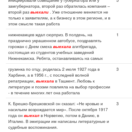
инициировали совещание у губернатора или у
5
замгубернатора, второй раз обратилась компания –
второй раз
выехали
. Уже отношение меняется не
только к заявителям, а к бизнесу в этом регионе, и в
этом смысле такая работа
нижнекамцев ждал сюрприз. В полдень, на
1
празднично украшенном автобусе, поздравлять
горожан с Днем смеха
выехала
агитбригада,
состоящая из студентов учебных заведений
Нижнекамска. Ребята, останавливаясь на самых
грузинка по отцу, родилась 2 июля 1927 года в
3
Харбине, а в 1956 г., с последней волной
репатриации,
выехала
в Ташкент. Любовь к
литературе и поэзии повлияла на выбор профессии
- в течение многих лет она работала
К. Брешко-Брешковской он сказал: «Не кровью и
3
насильем возрождается мир». После октября 1917
года он
выехал
в Норвегию, потом в Данию, в
Италию. В эмиграции им написаны литературные и
судебные воспоминания.