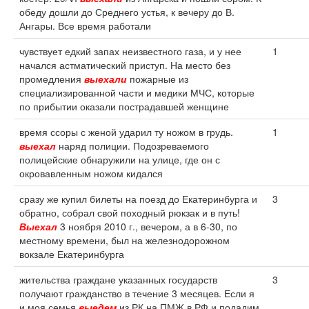
обеду дошли до Среднего устья, к вечеру до В.
Ангары. Все время работали
чувствует едкий запах неизвестного газа, и у нее
1
начался астматический приступ. На место без
промедления
выехали
пожарные из
специализированной части и медики МЧС, которые
по прибытии оказали пострадавшей женщине
время ссоры с женой ударил ту ножом в грудь.
1
выехал
наряд полиции. Подозреваемого
полицейские обнаружили на улице, где он с
окровавленным ножом кидался
сразу же купил билеты на поезд до Екатеринбурга и
3
обратно, собрал свой походный рюкзак и в путь!
Выехал
3 ноября 2010 г., вечером, а в 6-30, по
местному времени, был на железнодорожном
вокзале Екатеринбурга
жительства граждане указанных государств
3
получают гражданство в течение 3 месяцев. Если я
и моя семья
выедем
из РК на ПМЖ в РФ и подадим