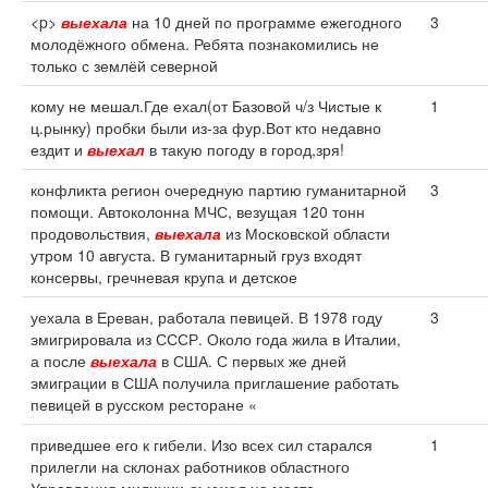
<p>
выехала
на 10 дней по программе ежегодного
3
молодёжного обмена. Ребята познакомились не
только с землёй северной
кому не мешал.Где ехал(от Базовой ч/з Чистые к
1
ц.рынку) пробки были из-за фур.Вот кто недавно
ездит и
выехал
в такую погоду в город,зря!
конфликта регион очередную партию гуманитарной
3
помощи. Автоколонна МЧС, везущая 120 тонн
продовольствия,
выехала
из Московской области
утром 10 августа. В гуманитарный груз входят
консервы, гречневая крупа и детское
уехала в Ереван, работала певицей. В 1978 году
3
эмигрировала из СССР. Около года жила в Италии,
а после
выехала
в США. С первых же дней
эмиграции в США получила приглашение работать
певицей в русском ресторане «
приведшее его к гибели. Изо всех сил старался
1
прилегли на склонах работников областного