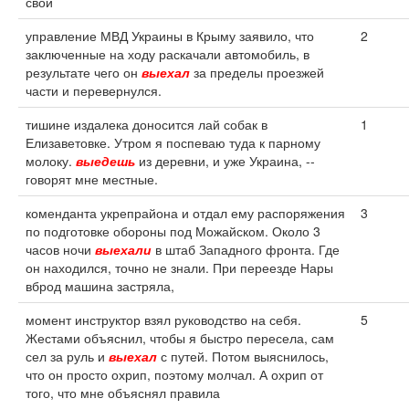
свой
управление МВД Украины в Крыму заявило, что
2
заключенные на ходу раскачали автомобиль, в
результате чего он
выехал
за пределы проезжей
части и перевернулся.
тишине издалека доносится лай собак в
1
Елизаветовке. Утром я поспеваю туда к парному
молоку.
выедешь
из деревни, и уже Украина, --
говорят мне местные.
коменданта укрепрайона и отдал ему распоряжения
3
по подготовке обороны под Можайском. Около 3
часов ночи
выехали
в штаб Западного фронта. Где
он находился, точно не знали. При переезде Нары
вброд машина застряла,
момент инструктор взял руководство на себя.
5
Жестами объяснил, чтобы я быстро пересела, сам
сел за руль и
выехал
с путей. Потом выяснилось,
что он просто охрип, поэтому молчал. А охрип от
того, что мне объяснял правила