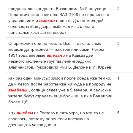
продолжалась недолго. Возле дома № 5 по улице
2
Педагогическая водитель ВАЗ-2106 не справился с
управлением и
выехал
в кювет. Далее молодой
человек, выбив дверь, выбежал из салона и
попытался крыться во дворах.
Снаряжения они не имели. Всё — от спальных
3
мешков до триконей — изготовляли сами. Летом
1931 года впервые
выехали
на Кавказ две
немногочисленные группы ленинградских
альпинистов. Руководили ими Б. Делоне и И. Юрьев
как раз одни минусы: зимой после обеда уже темно,
1
да и летом после работы уже ни куда на природу не
выедешь
, солнце сядет уже в 9 вечера. А сельские
жители будут страдать еще больше, а их в Башкирии
более 1,6
<p>
выедем
из Ростова в пять утра, но что-то не
5
срослось, поэтому перенесли поездку на
двенадцать часов дня, и