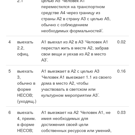
2.1
целью А5 ‘Человек А1
переместился на транспортном
средстве А4 через границу из
страны А2 в страну А3 с целью А5,
обычно с соблюдением
необходимых формальностей’.
4
выехать
А1 выехал из А2 в А3 ‘Человек А1
0.02
2.2,
перестал жить в месте А2, забрав
офиц.
свои вещи и уехав из А2 в место
А3’.
5
выехать
А1 выезжает в А2 с целью А3
0.16
3,
‘Человек А1 выезжает 1.1 из своего
обычно в
дома в место А2, чтобы
форме
участвовать в светском или
НЕСОВ;
культурном мероприятии А3’.
(уходящ.)
6
выехать
А1 выезжает на А2 ‘Человек А1, не
0.03
4, преим.
имея необходимых для
в форме
достижения своей цели
НЕСОВ;
собственных ресурсов или умений,