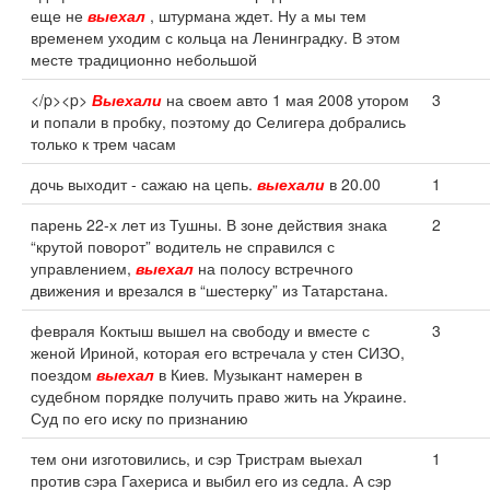
еще не
выехал
, штурмана ждет. Ну а мы тем
временем уходим с кольца на Ленинградку. В этом
месте традиционно небольшой
</p><p>
Выехали
на своем авто 1 мая 2008 утором
3
и попали в пробку, поэтому до Селигера добрались
только к трем часам
дочь выходит - сажаю на цепь.
выехали
в 20.00
1
парень 22-х лет из Тушны. В зоне действия знака
2
“крутой поворот” водитель не справился с
управлением,
выехал
на полосу встречного
движения и врезался в “шестерку” из Татарстана.
февраля Коктыш вышел на свободу и вместе с
3
женой Ириной, которая его встречала у стен СИЗО,
поездом
выехал
в Киев. Музыкант намерен в
судебном порядке получить право жить на Украине.
Суд по его иску по признанию
тем они изготовились, и сэр Тристрам выехал
1
против сэра Гахериса и выбил его из седла. А сэр