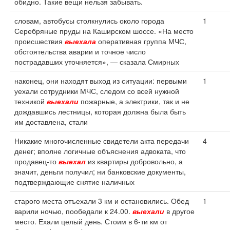
обидно. Такие вещи нельзя забывать.
словам, автобусы столкнулись около города
1
Серебряные пруды на Каширском шоссе. «На место
происшествия
выехала
оперативная группа МЧС,
обстоятельства аварии и точное число
пострадавших уточняется», — сказала Смирных
наконец, они находят выход из ситуации: первыми
1
уехали сотрудники МЧС, следом со всей нужной
техникой
выехали
пожарные, а электрики, так и не
дождавшись лестницы, которая должна была быть
им доставлена, стали
Никакие многочисленные свидетели акта передачи
4
денег; вполне логичные объяснения адвоката, что
продавец-то
выехал
из квартиры добровольно, а
значит, деньги получил; ни банковские документы,
подтверждающие снятие наличных
старого места отъехали 3 км и остановились. Обед
1
варили ночью, пообедали к 24.00.
выехали
в другое
место. Ехали целый день. Стоим в 6-ти км от