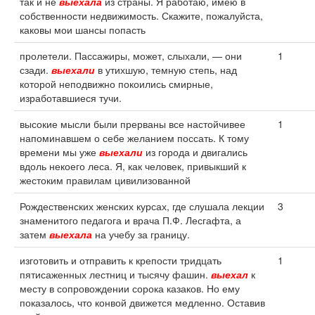
так и не
выехала
из страны. Я работаю, имею в
собственности недвижимость. Скажите, пожалуйста,
каковы мои шансы попасть
пролетели. Пассажиры, может, слыхали, — они
1
сзади.
выехали
в утихшую, темную степь, над
которой неподвижно покоились смирные,
изработавшиеся тучи.
высокие мысли были прерваны все настойчивее
1
напоминавшем о себе желанием поссать. К тому
времени мы уже
выехали
из города и двигались
вдоль некоего леса. Я, как человек, привыкший к
жестоким правилам цивилизованной
Рождественских женских курсах, где слушала лекции
3
знаменитого педагога и врача П.Ф. Лесгафта, а
затем
выехала
на учебу за границу.
изготовить и отправить к крепости тридцать
1
пятисаженных лестниц и тысячу фашин.
выехал
к
месту в сопровождении сорока казаков. Но ему
показалось, что конвой движется медленно. Оставив