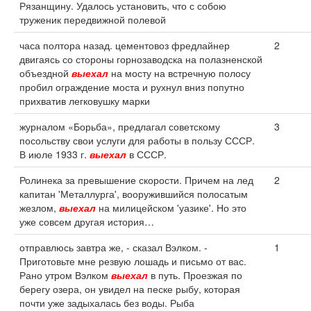
Рязанщину. Удалось установить, что с собою
труженик передвижной полевой
часа полтора назад. цементовоз фредлайнер
2
двигаясь со стороны горнозаводска на полазненской
объездной
выехал
на мосту на встречную полосу
пробил ограждение моста и рухнул вниз попутно
прихватив легковушку марки
журналом «Борьба», предлагал советскому
3
посольству свои услуги для работы в пользу СССР.
В июле 1933 г.
выехал
в СССР.
Ролинека за превышение скорости. Причем на лед
2
капитан 'Металлурга', вооружившийся полосатым
жезлом,
выехал
на милицейском 'уазике'. Но это
уже совсем другая история…
отправлюсь завтра же, - сказал Вэлком. -
1
Приготовьте мне резвую лошадь и письмо от вас.
Рано утром Вэлком
выехал
в путь. Проезжая по
берегу озера, он увидел на песке рыбу, которая
почти уже задыхалась без воды. Рыба