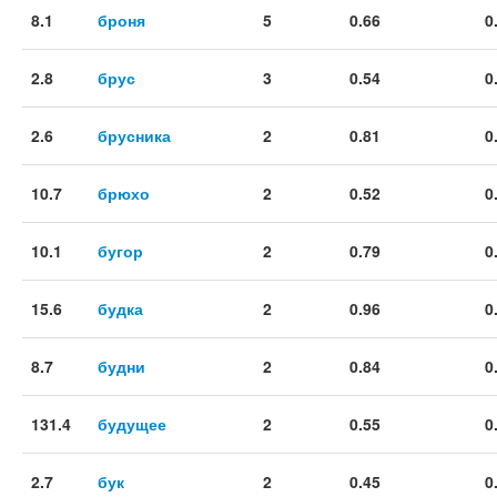
8.1
броня
5
0.66
0
2.8
брус
3
0.54
0
2.6
брусника
2
0.81
0
10.7
брюхо
2
0.52
0
10.1
бугор
2
0.79
0
15.6
будка
2
0.96
0
8.7
будни
2
0.84
0
131.4
будущее
2
0.55
0
2.7
бук
2
0.45
0