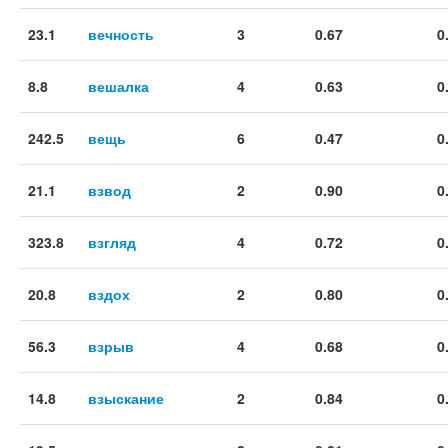
23.1
вечность
3
0.67
0
8.8
вешалка
4
0.63
0
242.5
вещь
6
0.47
0
21.1
взвод
2
0.90
0
323.8
взгляд
4
0.72
0
20.8
вздох
2
0.80
0
56.3
взрыв
4
0.68
0
14.8
взыскание
2
0.84
0