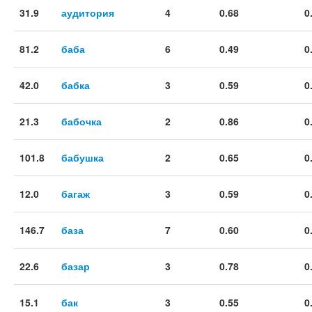
31.9
аудитория
4
0.68
0
81.2
баба
6
0.49
0
42.0
бабка
3
0.59
0
21.3
бабочка
2
0.86
0
101.8
бабушка
2
0.65
0
12.0
багаж
3
0.59
0
146.7
база
7
0.60
0
22.6
базар
3
0.78
0
15.1
бак
3
0.55
0