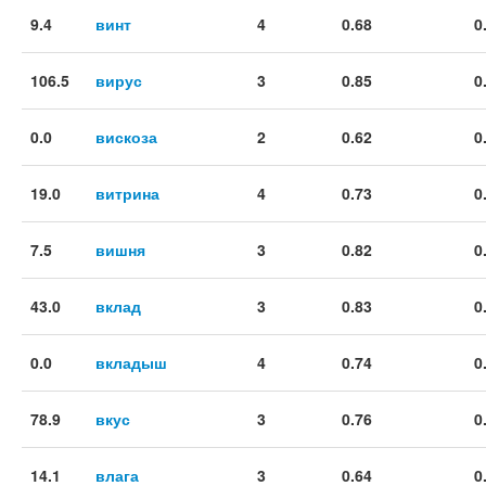
9.4
винт
4
0.68
0
106.5
вирус
3
0.85
0
0.0
вискоза
2
0.62
0
19.0
витрина
4
0.73
0
7.5
вишня
3
0.82
0
43.0
вклад
3
0.83
0
0.0
вкладыш
4
0.74
0
78.9
вкус
3
0.76
0
14.1
влага
3
0.64
0