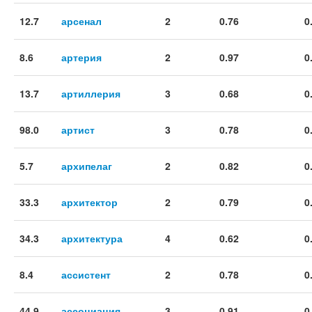
12.7
арсенал
2
0.76
0
8.6
артерия
2
0.97
0
13.7
артиллерия
3
0.68
0
98.0
артист
3
0.78
0
5.7
архипелаг
2
0.82
0
33.3
архитектор
2
0.79
0
34.3
архитектура
4
0.62
0
8.4
ассистент
2
0.78
0
44.9
ассоциация
3
0.91
0