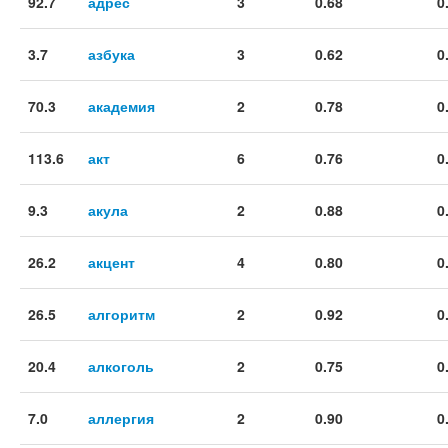
92.7
адрес
3
0.68
0
3.7
азбука
3
0.62
0
70.3
академия
2
0.78
0
113.6
акт
6
0.76
0
9.3
акула
2
0.88
0
26.2
акцент
4
0.80
0
26.5
алгоритм
2
0.92
0
20.4
алкоголь
2
0.75
0
7.0
аллергия
2
0.90
0