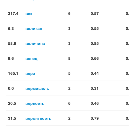
317.4
век
6
0.57
0
6.3
великан
3
0.55
0
58.6
величина
3
0.85
0
9.6
венец
8
0.66
0
165.1
вера
5
0.44
0
0.0
вермишель
2
0.31
0
20.5
верность
6
0.46
0
31.5
вероятность
2
0.79
0