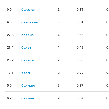
0.0
бакалея
2
0.74
0
4.0
баклажан
3
0.61
0
27.8
баланс
4
0.68
0
21.4
балет
4
0.48
0
28.2
балкон
2
0.86
0
13.1
балл
2
0.79
0
0.0
балласт
3
0.77
0
6.2
баллон
2
0.67
0