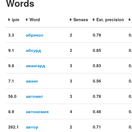
Words
ipm
Word
Senses
Est. precision
3.3
абрикос
2
0.79
0
9.1
абсурд
2
0.85
0
9.8
авангард
3
0.83
0
7.1
аванс
3
0.56
0
56.0
автомат
3
0.78
0
8.9
автономия
4
0.48
0
262.1
автор
2
0.71
0