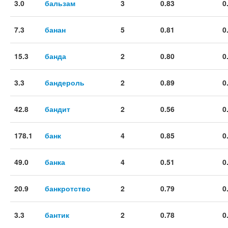
3.0
бальзам
3
0.83
0
7.3
банан
5
0.81
0
15.3
банда
2
0.80
0
3.3
бандероль
2
0.89
0
42.8
бандит
2
0.56
0
178.1
банк
4
0.85
0
49.0
банка
4
0.51
0
20.9
банкротство
2
0.79
0
3.3
бантик
2
0.78
0