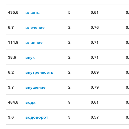
435.6
власть
5
0.61
0
6.7
влечение
2
0.76
0
114.9
влияние
2
0.71
0
38.6
внук
2
0.71
0
6.2
внутренность
2
0.69
0
3.7
внушение
2
0.79
0
484.8
вода
9
0.61
0
3.6
водоворот
3
0.57
0