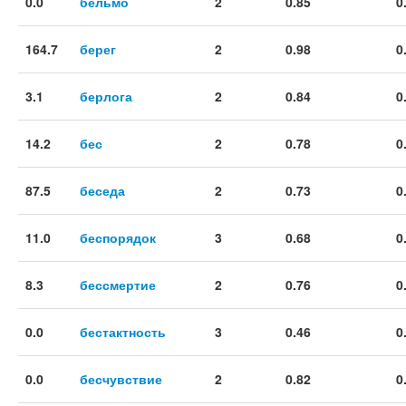
0.0
бельмо
2
0.85
0
164.7
берег
2
0.98
0
3.1
берлога
2
0.84
0
14.2
бес
2
0.78
0
87.5
беседа
2
0.73
0
11.0
беспорядок
3
0.68
0
8.3
бессмертие
2
0.76
0
0.0
бестактность
3
0.46
0
0.0
бесчувствие
2
0.82
0