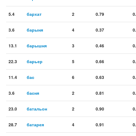
5.4
бархат
2
0.79
0
3.6
барыня
4
0.37
0
13.1
барышня
3
0.46
0
22.3
барьер
5
0.66
0
11.4
бас
6
0.63
0
3.6
басня
2
0.81
0
23.0
батальон
2
0.90
0
28.7
батарея
4
0.91
0