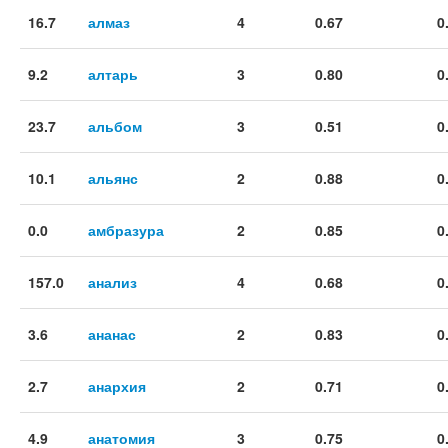
16.7
алмаз
4
0.67
0
9.2
алтарь
3
0.80
0
23.7
альбом
3
0.51
0
10.1
альянс
2
0.88
0
0.0
амбразура
2
0.85
0
157.0
анализ
4
0.68
0
3.6
ананас
2
0.83
0
2.7
анархия
2
0.71
0
4.9
анатомия
3
0.75
0