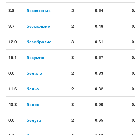
3.8
беззаконие
2
0.54
0
3.7
безмолвие
2
0.48
0
12.0
безобразие
3
0.61
0
15.1
безумие
3
0.57
0
0.0
белила
2
0.83
0
11.6
белка
2
0.32
0
40.3
белок
3
0.90
0
0.0
белуга
2
0.65
0