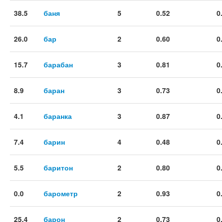
38.5
баня
5
0.52
0
26.0
бар
2
0.60
0
15.7
барабан
3
0.81
0
8.9
баран
3
0.73
0
4.1
баранка
3
0.87
0
7.4
барин
4
0.48
0
5.5
баритон
2
0.80
0
0.0
барометр
2
0.93
0
25.4
барон
2
0.73
0