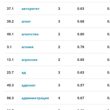
37.1
авторитет
3
0.63
0
39.2
агент
3
0.68
0
49.1
агентство
2
0.80
0
3.1
агония
2
0.78
0
13.1
агрессия
2
0.85
0
23.7
ад
3
0.63
0
49.3
адвокат
3
0.57
0
98.3
администрация
4
0.67
0