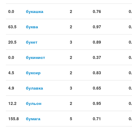
0.0
букашка
2
0.76
0
63.5
буква
2
0.97
0
20.5
букет
3
0.89
0
0.0
букинист
2
0.37
0
4.5
буксир
2
0.83
0
4.9
булавка
3
0.65
0
12.2
бульон
2
0.95
0
155.8
бумага
5
0.71
0