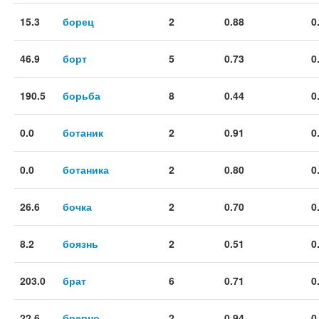
15.3
борец
2
0.88
0
46.9
борт
5
0.73
0
190.5
борьба
8
0.44
0
0.0
ботаник
2
0.91
0
0.0
ботаника
2
0.80
0
26.6
бочка
2
0.70
0
8.2
боязнь
2
0.51
0
203.0
брат
6
0.71
0
22.6
бревно
2
0.94
0