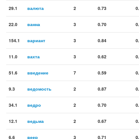
29.1
валюта
2
0.73
0
22.0
ванна
3
0.70
0
154.1
вариант
3
0.84
0
11.0
вахта
3
0.62
0
51.6
введение
7
0.59
0
9.3
ведомость
2
0.87
0
34.1
ведро
2
0.70
0
12.1
ведьма
2
0.67
0
6.6
веер
3
0.71
0