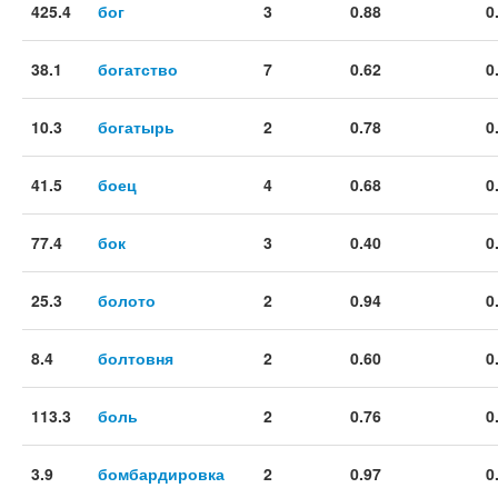
425.4
бог
3
0.88
0
38.1
богатство
7
0.62
0
10.3
богатырь
2
0.78
0
41.5
боец
4
0.68
0
77.4
бок
3
0.40
0
25.3
болото
2
0.94
0
8.4
болтовня
2
0.60
0
113.3
боль
2
0.76
0
3.9
бомбардировка
2
0.97
0