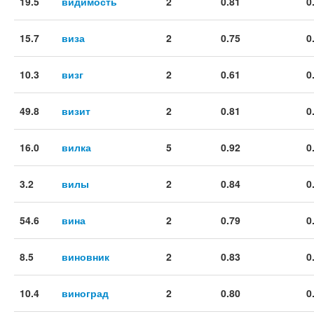
19.5
видимость
2
0.81
0
15.7
виза
2
0.75
0
10.3
визг
2
0.61
0
49.8
визит
2
0.81
0
16.0
вилка
5
0.92
0
3.2
вилы
2
0.84
0
54.6
вина
2
0.79
0
8.5
виновник
2
0.83
0
10.4
виноград
2
0.80
0