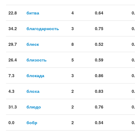
22.8
битва
4
0.64
0
34.2
благодарность
3
0.75
0
29.7
блеск
8
0.52
0
26.4
близость
5
0.59
0
7.3
блокада
3
0.86
0
4.3
блоха
2
0.83
0
31.3
блюдо
2
0.76
0
0.0
бобр
2
0.54
0