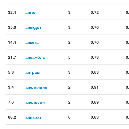
32.4
ангел
3
0.72
0
35.0
анекдот
3
0.70
0
14.4
анкета
2
0.70
0
21.7
ансамбль
5
0.73
0
5.3
антракт
3
0.63
0
3.4
апелляция
2
0.91
0
7.6
апельсин
2
0.89
0
88.2
аппарат
6
0.83
0