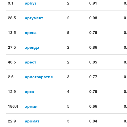
9.1
арбуз
2
0.91
0
28.5
аргумент
2
0.98
0
13.5
арена
5
0.75
0
27.5
аренда
2
0.86
0
46.5
арест
2
0.85
0
2.6
аристократия
3
0.77
0
12.9
арка
4
0.79
0
186.4
армия
5
0.66
0
22.9
аромат
3
0.84
0