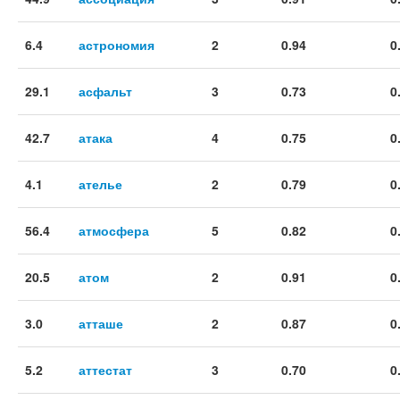
6.4
астрономия
2
0.94
0
29.1
асфальт
3
0.73
0
42.7
атака
4
0.75
0
4.1
ателье
2
0.79
0
56.4
атмосфера
5
0.82
0
20.5
атом
2
0.91
0
3.0
атташе
2
0.87
0
5.2
аттестат
3
0.70
0