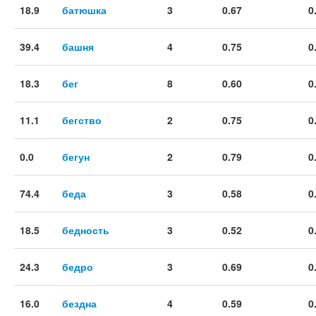
18.9
батюшка
3
0.67
0
39.4
башня
4
0.75
0
18.3
бег
8
0.60
0
11.1
бегство
2
0.75
0
0.0
бегун
2
0.79
0
74.4
беда
3
0.58
0
18.5
бедность
3
0.52
0
24.3
бедро
3
0.69
0
16.0
бездна
4
0.59
0