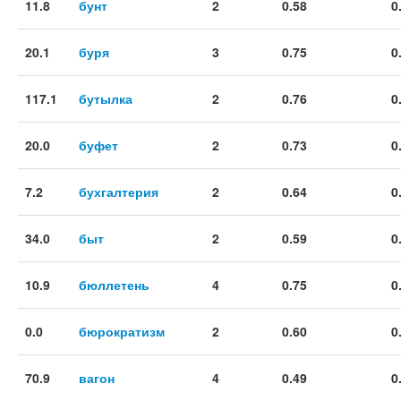
11.8
бунт
2
0.58
0
20.1
буря
3
0.75
0
117.1
бутылка
2
0.76
0
20.0
буфет
2
0.73
0
7.2
бухгалтерия
2
0.64
0
34.0
быт
2
0.59
0
10.9
бюллетень
4
0.75
0
0.0
бюрократизм
2
0.60
0
70.9
вагон
4
0.49
0