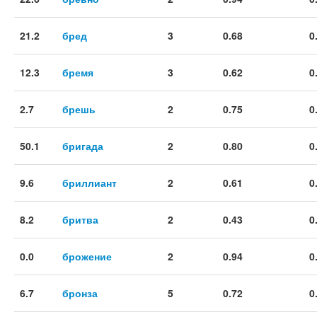
21.2
бред
3
0.68
0
12.3
бремя
3
0.62
0
2.7
брешь
2
0.75
0
50.1
бригада
2
0.80
0
9.6
бриллиант
2
0.61
0
8.2
бритва
2
0.43
0
0.0
брожение
2
0.94
0
6.7
бронза
5
0.72
0